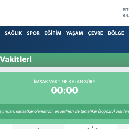
BI
64
DO
47
SAĞLIK
SPOR
EĞİTİM
YAŞAM
ÇEVRE
BÖLGE
EU
55
ST
64
G.
Vakitleri
66
Bİ
13
İMSAK VAKTİNE KALAN SÜRE
00:00
rlıları, kanaatkâr olanlarıdır, en şerlileri de tamahkâr (açgözlü) olanlarıd