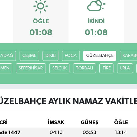
ÖĞLE
İKINDI
01:08
01:08
EYDAĞ
CEŞME
DİKİLİ
FOÇA
GÜZELBAHÇE
KARAB
EMEN
SEFERIHİSAR
SELÇUK
TORBALI
TİRE
URLA
ÜZELBAHÇE AYLIK NAMAZ VAKITLE
CRİ
İMSAK
GÜNEŞ
ÖĞLE
ade 1447
04:13
05:53
13:14