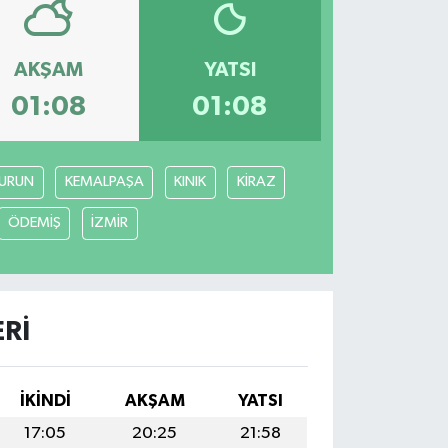
AKŞAM
YATSI
01:08
01:08
URUN
KEMALPAŞA
KINIK
KİRAZ
ÖDEMİŞ
İZMİR
RI
İKINDI
AKŞAM
YATSI
17:05
20:25
21:58