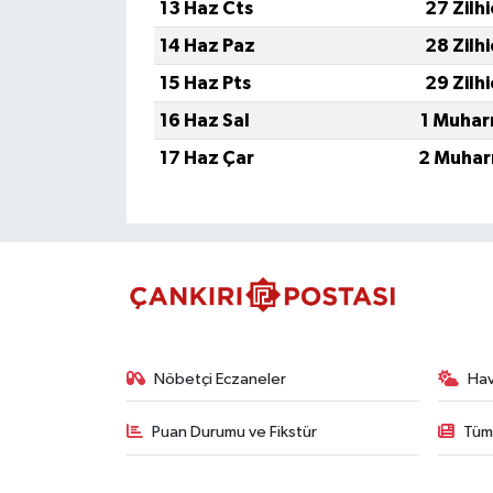
13 Haz Cts
27 Zilh
14 Haz Paz
28 Zilh
15 Haz Pts
29 Zilh
16 Haz Sal
1 Muhar
17 Haz Çar
2 Muhar
Nöbetçi Eczaneler
Ha
Puan Durumu ve Fikstür
Tüm