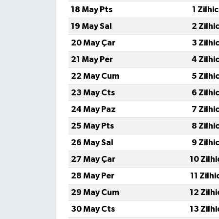
18 May Pts
1 Zilhi
TÜRKİYE
19 May Sal
2 Zilhi
20 May Çar
3 Zilhi
DÜNYA
21 May Per
4 Zilhi
22 May Cum
5 Zilhi
23 May Cts
6 Zilhi
24 May Paz
7 Zilhi
25 May Pts
8 Zilhi
26 May Sal
9 Zilhi
27 May Çar
10 Zilh
28 May Per
11 Zilh
29 May Cum
12 Zilh
30 May Cts
13 Zilh