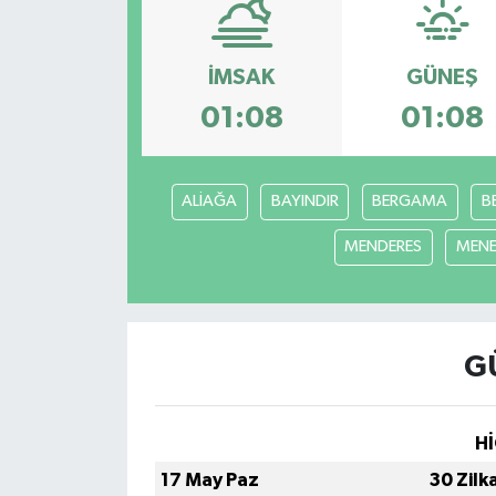
ÇEVRE
İMSAK
GÜNEŞ
İLÇELER
01:08
01:08
RESMİ İLANLAR
ALİAĞA
BAYINDIR
BERGAMA
B
KÜLTÜR
MENDERES
MEN
TURİZM
MAGAZİN
G
VEFAT
BİLİM&TEKNOLOJİ
Hİ
17 May Paz
30 Zilk
BÖLGE