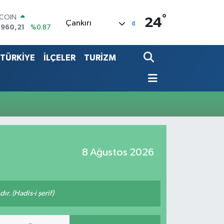
°
TCOIN
24
Çankırı
.960,21
%0.87
LAR
,7436
%0.18
TÜRKİYE
İLÇELER
TURİZM
RO
,2510
%0.32
ERLİN
,4811
%0.38
ALTIN
48.99
%2.59
ST100
.779
%-14
8 Ağustos 2026
ır. (Hadis-i şerif)