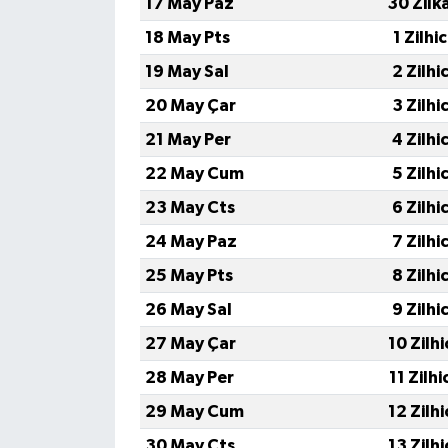
17 May Paz
30 Zilk
18 May Pts
1 Zilhi
TÜRKİYE
19 May Sal
2 Zilhi
DÜNYA
20 May Çar
3 Zilhi
21 May Per
4 Zilhi
22 May Cum
5 Zilhi
23 May Cts
6 Zilhi
24 May Paz
7 Zilhi
25 May Pts
8 Zilhi
26 May Sal
9 Zilhi
27 May Çar
10 Zilh
28 May Per
11 Zilh
29 May Cum
12 Zilh
30 May Cts
13 Zilh