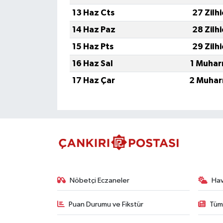
13 Haz Cts
27 Zilh
14 Haz Paz
28 Zilh
15 Haz Pts
29 Zilh
16 Haz Sal
1 Muhar
17 Haz Çar
2 Muhar
Nöbetçi Eczaneler
Ha
Puan Durumu ve Fikstür
Tüm