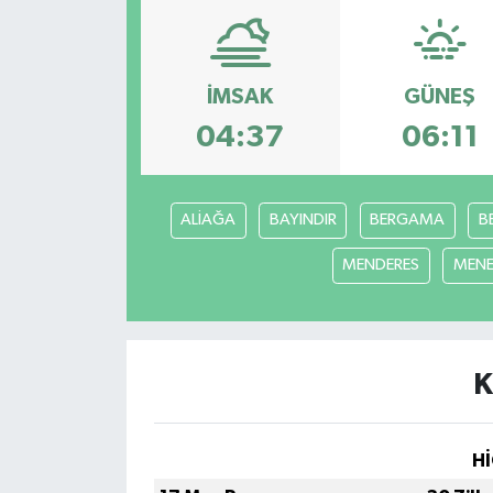
ÇEVRE
İLÇELER
İMSAK
GÜNEŞ
04:37
06:11
RESMİ İLANLAR
KÜLTÜR
ALİAĞA
BAYINDIR
BERGAMA
B
TURİZM
MENDERES
MEN
MAGAZİN
VEFAT
K
BİLİM&TEKNOLOJİ
Hİ
BÖLGE