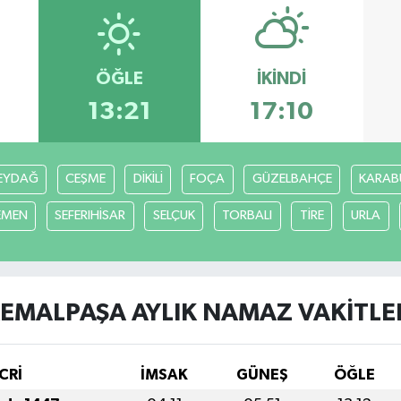
ÖĞLE
İKINDI
13:21
17:10
EYDAĞ
CEŞME
DİKİLİ
FOÇA
GÜZELBAHÇE
KARAB
EMEN
SEFERIHİSAR
SELÇUK
TORBALI
TİRE
URLA
EMALPAŞA AYLIK NAMAZ VAKITLE
CRİ
İMSAK
GÜNEŞ
ÖĞLE