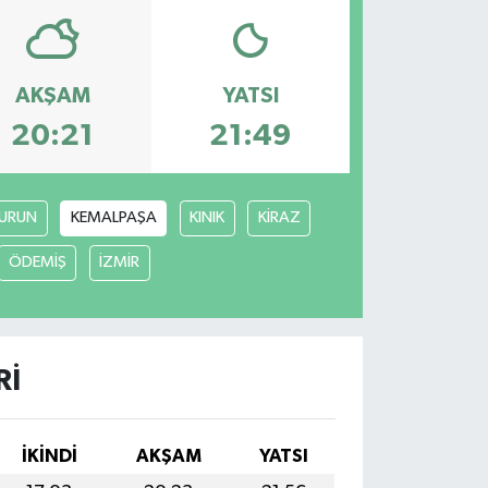
AKŞAM
YATSI
20:21
21:49
URUN
KEMALPAŞA
KINIK
KİRAZ
ÖDEMİŞ
İZMİR
RI
İKINDI
AKŞAM
YATSI