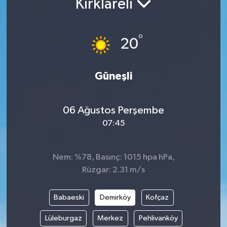
Kırklareli
ÇEVRE
°
20
İLÇELER
RESMİ İLANLAR
Güneşli
KÜLTÜR
06 Ağustos Perşembe
TURİZM
07:45
MAGAZİN
Nem: %78, Basınç: 1015 hpa hPa,
Rüzgar: 2.31 m/s
VEFAT
Babaeski
Demirköy
Kofçaz
BİLİM&TEKNOLOJİ
Lüleburgaz
Merkez
Pehlivanköy
BÖLGE