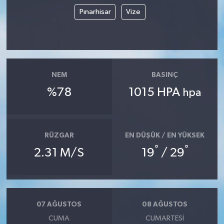
Pınarhisar
Vize
TÜRKİYE
DÜNYA
NEM
BASINÇ
%78
1015 HPA
hpa
RÜZGAR
EN DÜŞÜK / EN YÜKSEK
°
°
2.31 M/S
19
/ 29
07 AĞUSTOS
08 AĞUSTOS
CUMA
CUMARTESI