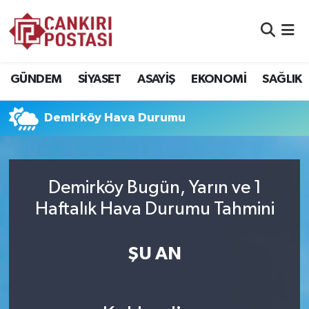
GÜNDEM
Nöbetçi Eczaneler
GÜNDEM
SİYASET
ASAYİŞ
EKONOMİ
SAĞLIK
SİYASET
Hava Durumu
Demirköy Hava Durumu
ASAYİŞ
Namaz Vakitleri
EKONOMİ
Trafik Durumu
Demirköy Bugün, Yarın ve 1
SAĞLIK
Süper Lig Puan Durumu ve Fikstür
Haftalık Hava Durumu Tahmini
SPOR
Tüm Manşetler
ŞU AN
EĞİTİM
Son Dakika Haberleri
YAŞAM
Haber Arşivi