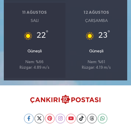
11 AĞUSTOS
12 AĞUSTOS
SALI
ÇARŞAMBA
°
°
22
23
Güneşli
Güneşli
Nem: %66
Nem: %61
Rüzgar: 4.89 m/s
Rüzgar: 4.19 m/s