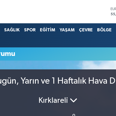
ST
64
G.
65
SAĞLIK
SPOR
EĞİTİM
YAŞAM
ÇEVRE
BÖLGE
Bİ
13
BI
64
DO
rumu
47
EU
55
ugün, Yarın ve 1 Haftalık Hava 
Kırklareli