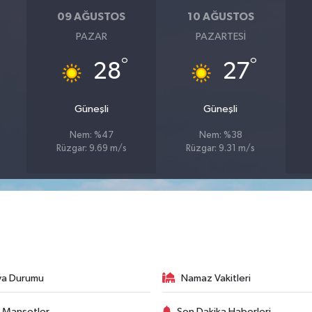
09 AĞUSTOS
10 AĞUSTOS
PAZAR
PAZARTESI
°
°
28
27
Güneşli
Güneşli
Nem: %47
Nem: %38
Rüzgar: 9.69 m/s
Rüzgar: 9.31 m/s
va Durumu
Namaz Vakitleri
 Manşetler
Son Dakika Haberleri