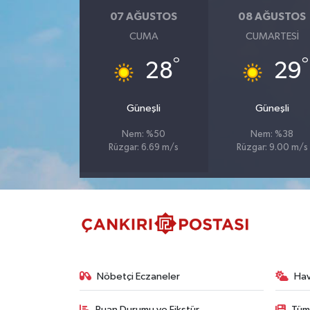
07 AĞUSTOS
08 AĞUSTOS
TÜRKİYE
CUMA
CUMARTESI
°
°
28
29
DÜNYA
Güneşli
Güneşli
Nem: %50
Nem: %38
Rüzgar: 6.69 m/s
Rüzgar: 9.00 m/s
Nöbetçi Eczaneler
Ha
Puan Durumu ve Fikstür
Tüm