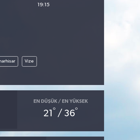
19:15
narhisar
Vize
EN DÜŞÜK / EN YÜKSEK
°
°
21
/ 36