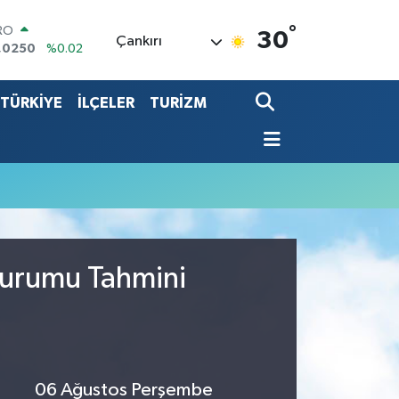
°
ERLİN
30
Çankırı
,2398
%0.2
ALTIN
00.87
%0.12
TÜRKİYE
İLÇELER
TURİZM
ST100
.799
%70
TCOIN
.643,95
%0.16
LAR
,6006
%0.06
RO
,0250
%0.02
Durumu Tahmini
06 Ağustos Perşembe