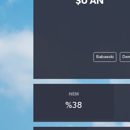
ŞU AN
ÇEVRE
İLÇELER
RESMİ İLANLAR
KÜLTÜR
Babaeski
Dem
TURİZM
MAGAZİN
NEM
VEFAT
%38
BİLİM&TEKNOLOJİ
BÖLGE