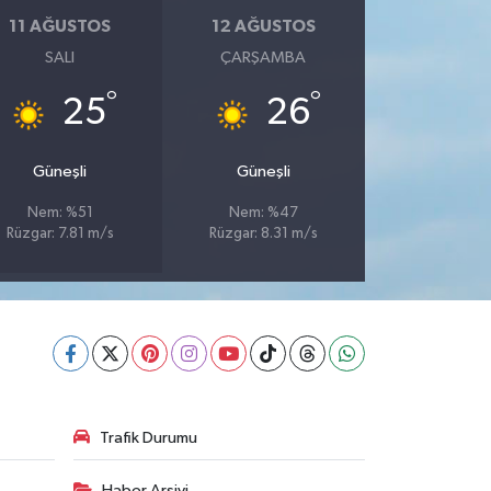
11 AĞUSTOS
12 AĞUSTOS
SALI
ÇARŞAMBA
°
°
25
26
Güneşli
Güneşli
Nem: %51
Nem: %47
Rüzgar: 7.81 m/s
Rüzgar: 8.31 m/s
Trafik Durumu
Haber Arşivi