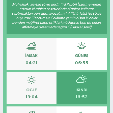
Muhakkak, Şeytan şöyle dedi: "Yâ Rabbi! İzzetine yemin
ÇEVRE
ederim ki ruhları cesetlerinde oldukça kullarını
saptırmaktan geri durmayacağım." Allâhü Teâlâ ise şöyle
buyurdu: "İzzetim ve Celâlime yemin olsun ki onlar
İLÇELER
benden mağfiret talep ettikleri müddetçe ben de onları
affetmeye devam edeceğim." (Hadis-i şerif)
RESMİ İLANLAR
KÜLTÜR
İMSAK
GÜNEŞ
TURİZM
04:21
05:55
MAGAZİN
VEFAT
ÖĞLE
İKINDI
13:04
16:52
BİLİM&TEKNOLOJİ
BÖLGE