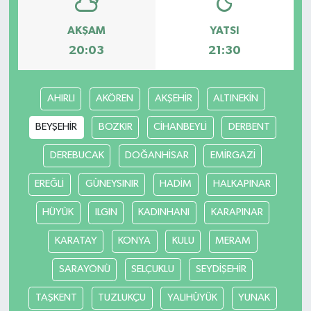
AKŞAM
YATSI
TÜRKİYE
20:03
21:30
DÜNYA
AHIRLI
AKÖREN
AKŞEHİR
ALTINEKİN
BEYŞEHİR
BOZKIR
CİHANBEYLİ
DERBENT
DEREBUCAK
DOĞANHİSAR
EMİRGAZİ
EREĞLİ
GÜNEYSINIR
HADİM
HALKAPINAR
HÜYÜK
ILGIN
KADINHANI
KARAPINAR
KARATAY
KONYA
KULU
MERAM
SARAYÖNÜ
SELÇUKLU
SEYDİŞEHİR
TAŞKENT
TUZLUKÇU
YALIHÜYÜK
YUNAK