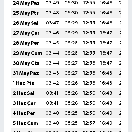
24 May Paz
03:49
05:30
12:55
16:46
20:10
25 May Pts
03:48
05:30
12:55
16:46
20:10
26 May Sal
03:47
05:29
12:55
16:46
20:11
27 May Çar
03:46
05:29
12:55
16:47
20:12
28 May Per
03:45
05:28
12:55
16:47
20:13
29 May Cum
03:44
05:28
12:55
16:47
20:13
30 May Cts
03:44
05:27
12:56
16:47
20:14
31 May Paz
03:43
05:27
12:56
16:48
20:15
1 Haz Pts
03:42
05:26
12:56
16:48
20:16
2 Haz Sal
03:41
05:26
12:56
16:48
20:16
3 Haz Çar
03:41
05:26
12:56
16:48
20:17
4 Haz Per
03:40
05:25
12:56
16:49
20:17
5 Haz Cum
03:40
05:25
12:57
16:49
20:18