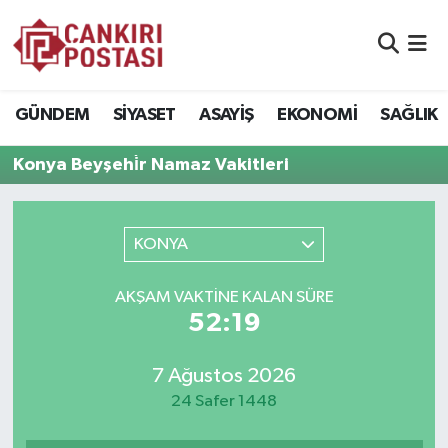
GÜNDEM
Nöbetçi Eczaneler
GÜNDEM
SİYASET
ASAYİŞ
EKONOMİ
SAĞLIK
SİYASET
Hava Durumu
Konya Beyşehi̇r Namaz Vakitleri
ASAYİŞ
Namaz Vakitleri
EKONOMİ
Trafik Durumu
KONYA
SAĞLIK
Süper Lig Puan Durumu ve Fikstür
AKŞAM VAKTİNE KALAN SÜRE
52:19
SPOR
Tüm Manşetler
7 Ağustos 2026
EĞİTİM
Son Dakika Haberleri
24 Safer 1448
YAŞAM
Haber Arşivi