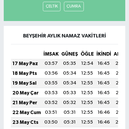
ÇELTİK
ÇUMRA
BEYŞEHİR AYLIK NAMAZ VAKITLERI
İMSAK
GÜNEŞ
ÖĞLE
İKINDI
AKŞA
17 May Paz
03:57
05:35
12:54
16:45
20:0
18 May Pts
03:56
05:34
12:55
16:45
20:05
19 May Sal
03:55
05:34
12:55
16:45
20:06
20 May Çar
03:53
05:33
12:55
16:45
20:06
21 May Per
03:52
05:32
12:55
16:45
20:07
22 May Cum
03:51
05:31
12:55
16:46
20:08
23 May Cts
03:50
05:31
12:55
16:46
20:0