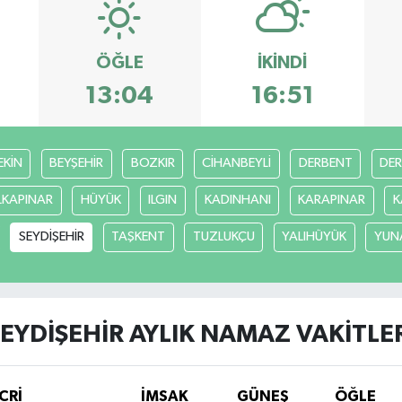
ÖĞLE
İKINDI
13:04
16:51
EKİN
BEYŞEHİR
BOZKIR
CİHANBEYLİ
DERBENT
DE
LKAPINAR
HÜYÜK
ILGIN
KADINHANI
KARAPINAR
K
SEYDİŞEHİR
TAŞKENT
TUZLUKÇU
YALIHÜYÜK
YUN
EYDİŞEHİR AYLIK NAMAZ VAKITLE
CRİ
İMSAK
GÜNEŞ
ÖĞLE