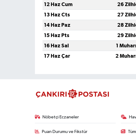
12 Haz Cum
26 Zilh
13 Haz Cts
27 Zilh
14 Haz Paz
28 Zilh
15 Haz Pts
29 Zilh
16 Haz Sal
1 Muhar
17 Haz Çar
2 Muhar
Nöbetçi Eczaneler
Ha
Puan Durumu ve Fikstür
Tüm