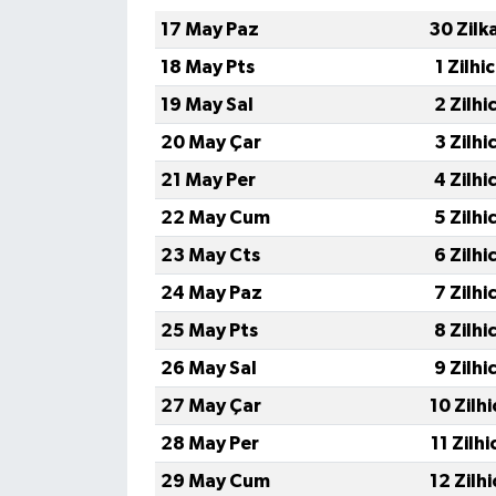
17 May Paz
30 Zilk
TÜRKİYE
18 May Pts
1 Zilhi
19 May Sal
2 Zilhi
DÜNYA
20 May Çar
3 Zilhi
21 May Per
4 Zilhi
22 May Cum
5 Zilhi
23 May Cts
6 Zilhi
24 May Paz
7 Zilhi
25 May Pts
8 Zilhi
26 May Sal
9 Zilhi
27 May Çar
10 Zilh
28 May Per
11 Zilh
29 May Cum
12 Zilh