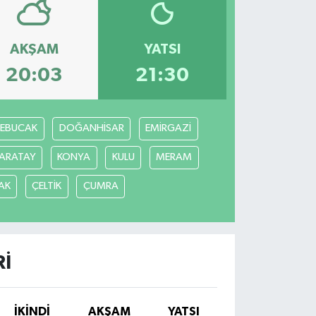
AKŞAM
YATSI
20:03
21:30
REBUCAK
DOĞANHİSAR
EMİRGAZİ
ARATAY
KONYA
KULU
MERAM
AK
ÇELTİK
ÇUMRA
RI
İKINDI
AKŞAM
YATSI