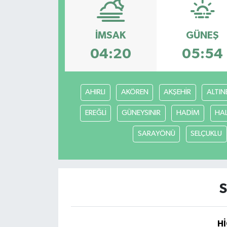
ÇEVRE
İMSAK
GÜNEŞ
İLÇELER
04:20
05:54
RESMİ İLANLAR
AHIRLI
AKÖREN
AKŞEHİR
ALTIN
KÜLTÜR
EREĞLİ
GÜNEYSINIR
HADİM
HA
TURİZM
SARAYÖNÜ
SELÇUKLU
MAGAZİN
VEFAT
S
BİLİM&TEKNOLOJİ
Hİ
BÖLGE