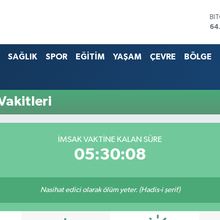
BI
64
DO
47
SAĞLIK
SPOR
EĞİTİM
YAŞAM
ÇEVRE
BÖLGE
EU
55
ST
64
G.
Vakitleri
65
Bİ
13
İMSAK VAKTİNE KALAN SÜRE
05:30:08
Nasihat edici olarak ölüm yeter. (Hadis-i şerif)