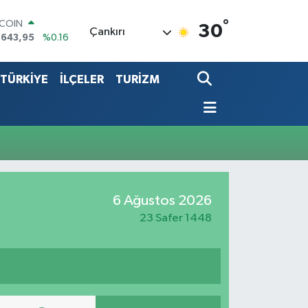
°
TCOIN
30
Çankırı
.643,95
%0.16
LAR
,6006
%0.06
TÜRKİYE
İLÇELER
TURİZM
RO
,0250
%0.02
ERLİN
,2398
%0.2
ALTIN
00.87
%0.12
ST100
.799
%70
6 Ağustos 2026
23 Safer 1448