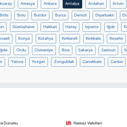
ksaray
Amasya
Ankara
Antalya
Ardahan
Artvin
Bitlis
Bolu
Burdur
Bursa
Denizli
Diyarbakır
D
un
Gümüşhane
Hakkari
Hatay
Isparta
Iğdır
K
ocaeli
Konya
Kütahya
Kırklareli
Kırıkkale
Kırşehir
iğde
Ordu
Osmaniye
Rize
Sakarya
Samsun
S
an
Yalova
Yozgat
Zonguldak
Çanakkale
Çankırı
va Durumu
Namaz Vakitleri