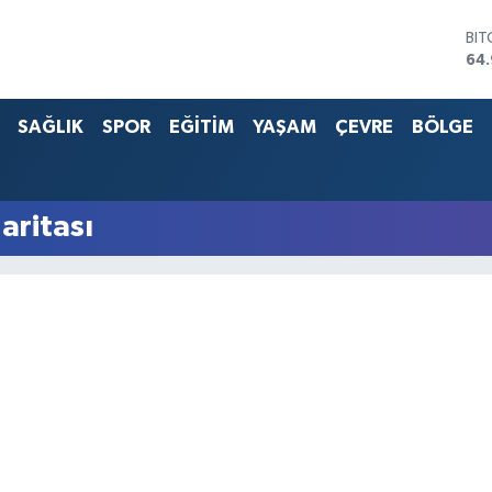
BI
64
DO
47
SAĞLIK
SPOR
EĞİTİM
YAŞAM
ÇEVRE
BÖLGE
EU
55
STE
64,
G.A
aritası
66
BİS
13.