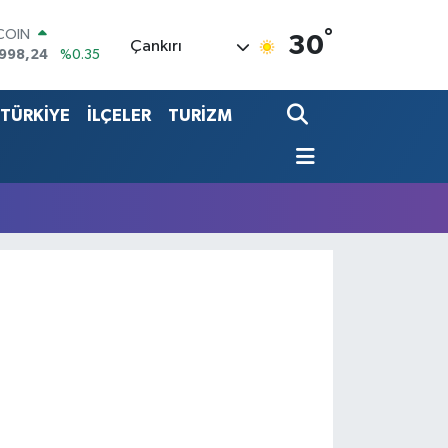
°
TCOIN
30
Çankırı
.998,24
%0.35
LAR
,7436
%0.18
TÜRKİYE
İLÇELER
TURİZM
RO
,2510
%0.32
RLİN
4811
%0.38
LTIN
60.55
%0.03
T100
779
%-14