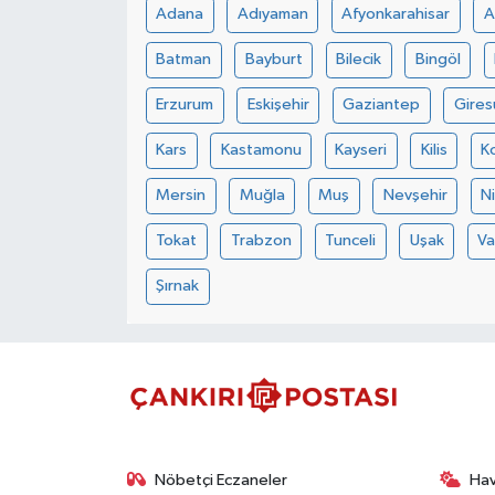
Adana
Adıyaman
Afyonkarahisar
A
TÜRKİYE
Batman
Bayburt
Bilecik
Bingöl
Erzurum
Eskişehir
Gaziantep
Gires
DÜNYA
Kars
Kastamonu
Kayseri
Kilis
K
Mersin
Muğla
Muş
Nevşehir
N
Tokat
Trabzon
Tunceli
Uşak
V
Şırnak
Nöbetçi Eczaneler
Ha