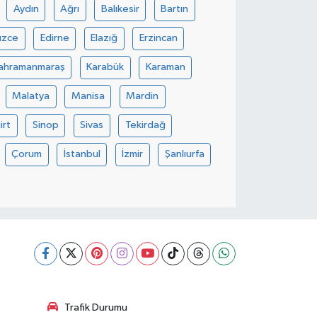
Aydın
Ağrı
Balıkesir
Bartın
üzce
Edirne
Elazığ
Erzincan
ahramanmaraş
Karabük
Karaman
Malatya
Manisa
Mardin
iirt
Sinop
Sivas
Tekirdağ
Çorum
İstanbul
İzmir
Şanlıurfa
Trafik Durumu