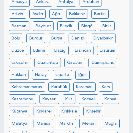
Amasya
Ankara
Antalya
Ardahan
TÜRKİYE
Artvin
Aydın
Ağrı
Balıkesir
Bartın
Batman
Bayburt
Bilecik
Bingöl
Bitlis
DÜNYA
Bolu
Burdur
Bursa
Denizli
Diyarbakır
Düzce
Edirne
Elazığ
Erzincan
Erzurum
Eskişehir
Gaziantep
Giresun
Gümüşhane
Hakkari
Hatay
Isparta
Iğdır
Kahramanmaraş
Karabük
Karaman
Kars
Kastamonu
Kayseri
Kilis
Kocaeli
Konya
Kütahya
Kırklareli
Kırıkkale
Kırşehir
Malatya
Manisa
Mardin
Mersin
Muğla