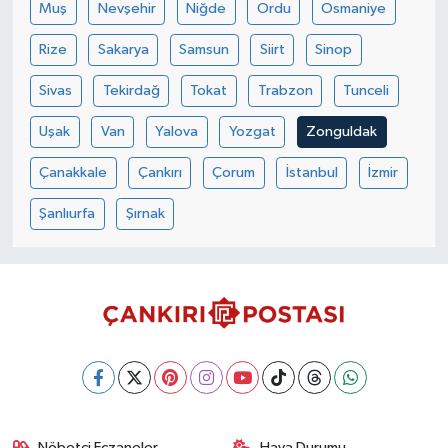
Muş
Nevşehir
Niğde
Ordu
Osmaniye
Rize
Sakarya
Samsun
Siirt
Sinop
Sivas
Tekirdağ
Tokat
Trabzon
Tunceli
Uşak
Van
Yalova
Yozgat
Zonguldak
Çanakkale
Çankırı
Çorum
İstanbul
İzmir
Şanlıurfa
Şırnak
Nöbetçi Eczaneler
Hava Durumu