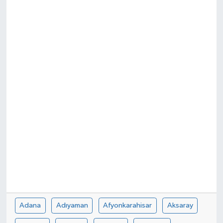
ÇEVRE
İLÇELER
RESMİ İLANLAR
KÜLTÜR
TURİZM
MAGAZİN
VEFAT
BİLİM&TEKNOLOJİ
Adana
Adıyaman
Afyonkarahisar
Aksaray
BÖLGE