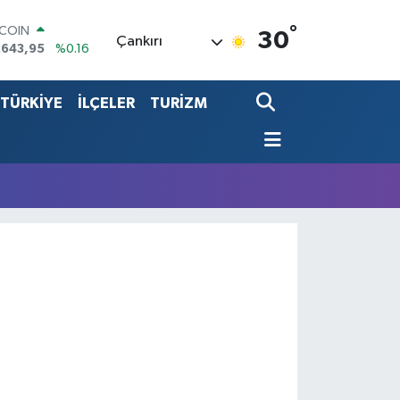
°
TCOIN
30
Çankırı
.643,95
%0.16
LAR
,6006
%0.06
TÜRKİYE
İLÇELER
TURİZM
RO
,0250
%0.02
ERLİN
,2398
%0.2
ALTIN
13.94
%0.32
ST100
.799
%70