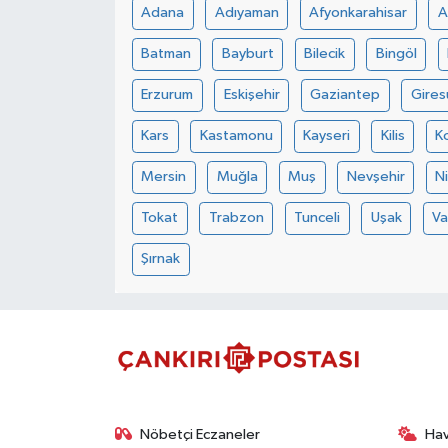
Adana
Adıyaman
Afyonkarahisar
A
TÜRKİYE
Batman
Bayburt
Bilecik
Bingöl
Erzurum
Eskişehir
Gaziantep
Gires
DÜNYA
Kars
Kastamonu
Kayseri
Kilis
K
Mersin
Muğla
Muş
Nevşehir
N
Tokat
Trabzon
Tunceli
Uşak
V
Şırnak
Nöbetçi Eczaneler
Ha