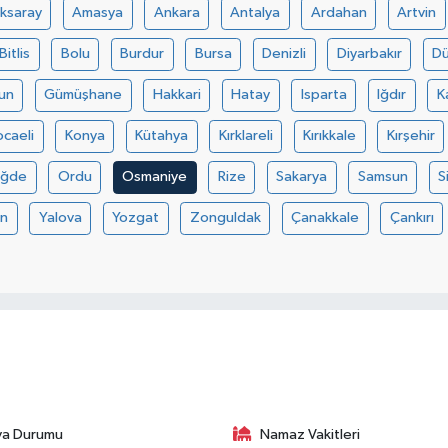
ksaray
Amasya
Ankara
Antalya
Ardahan
Artvin
Bitlis
Bolu
Burdur
Bursa
Denizli
Diyarbakır
D
un
Gümüşhane
Hakkari
Hatay
Isparta
Iğdır
K
ocaeli
Konya
Kütahya
Kırklareli
Kırıkkale
Kırşehir
iğde
Ordu
Osmaniye
Rize
Sakarya
Samsun
S
an
Yalova
Yozgat
Zonguldak
Çanakkale
Çankırı
va Durumu
Namaz Vakitleri