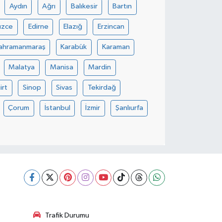
Aydın
Ağrı
Balıkesir
Bartın
üzce
Edirne
Elazığ
Erzincan
ahramanmaraş
Karabük
Karaman
Malatya
Manisa
Mardin
iirt
Sinop
Sivas
Tekirdağ
Çorum
İstanbul
İzmir
Şanlıurfa
Trafik Durumu