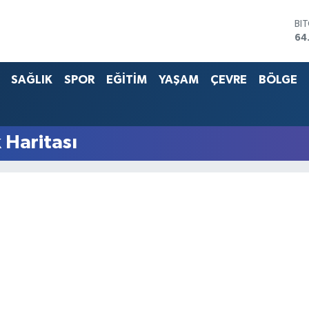
BI
64
DO
47
SAĞLIK
SPOR
EĞİTİM
YAŞAM
ÇEVRE
BÖLGE
EU
55
ST
64
G.
 Haritası
65
Bİ
13