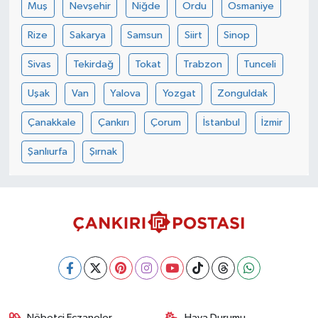
Muş
Nevşehir
Niğde
Ordu
Osmaniye
Rize
Sakarya
Samsun
Siirt
Sinop
Sivas
Tekirdağ
Tokat
Trabzon
Tunceli
Uşak
Van
Yalova
Yozgat
Zonguldak
Çanakkale
Çankırı
Çorum
İstanbul
İzmir
Şanlıurfa
Şırnak
Nöbetçi Eczaneler
Hava Durumu