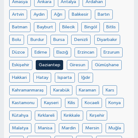
Amasya
Ankara
Antalya
Ardahan
TÜRKİYE
Artvin
Aydın
Ağrı
Balıkesir
Bartın
Batman
Bayburt
Bilecik
Bingöl
Bitlis
DÜNYA
Bolu
Burdur
Bursa
Denizli
Diyarbakır
Düzce
Edirne
Elazığ
Erzincan
Erzurum
Eskişehir
Gaziantep
Giresun
Gümüşhane
Hakkari
Hatay
Isparta
Iğdır
Kahramanmaraş
Karabük
Karaman
Kars
Kastamonu
Kayseri
Kilis
Kocaeli
Konya
Kütahya
Kırklareli
Kırıkkale
Kırşehir
Malatya
Manisa
Mardin
Mersin
Muğla