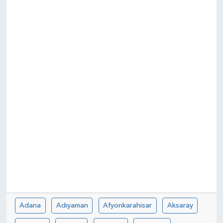
ÇEVRE
İLÇELER
RESMİ İLANLAR
KÜLTÜR
TURİZM
MAGAZİN
VEFAT
BİLİM&TEKNOLOJİ
Adana
Adıyaman
Afyonkarahisar
Aksaray
BÖLGE