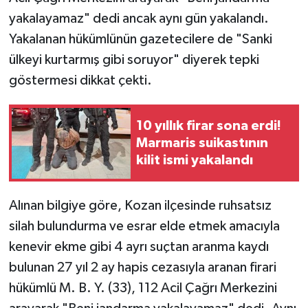
yakalayamaz" dedi ancak aynı gün yakalandı.
TÜRKİYE
Yakalanan hükümlünün gazetecilere de "Sanki
ülkeyi kurtarmış gibi soruyor" diyerek tepki
DÜNYA
göstermesi dikkat çekti.
10 yıllık firar sona erdi!
Marmaris suikastının
kilit ismi yakalandı
Alınan bilgiye göre, Kozan ilçesinde ruhsatsız
silah bulundurma ve esrar elde etmek amacıyla
kenevir ekme gibi 4 ayrı suçtan aranma kaydı
bulunan 27 yıl 2 ay hapis cezasıyla aranan firari
hükümlü M. B. Y. (33), 112 Acil Çağrı Merkezini