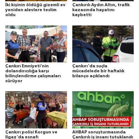
İki kişinin öldüğü gizemli ev
Çankırılı Aydın Altın, trafik
yeniden alevlere teslim
kazasında hayatını
oldu
kaybetti
Çankırı Emniyeti’nin
Çankırı'da suçla
dolandırıcılığa karşı
mücadelede bir haftalık
bilinçlendirme çalışmaları
bilanço açıklandı
sürüyor
Çankırı polisi Korgun ve
AHBAP soruşturmasında
Ilgaz'da esnafı
Çankırılı iş insanı tutuklandı