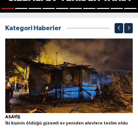
1
2
3
4
5
6
7
8
9
10
Kategori Haberler
ASAYİŞ
İki kişinin öldüğü gizemli ev yeniden alevlere teslim oldu