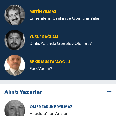
METIN YILMAZ
Ermenilerin Çankırı ve Gomidas Yalanı
YUSUF SAĞLAM
Diriliş Yolunda Genelev Olur mu?
BEKIR MUSTAFAOĞLU
Fark Var mı?
Alıntı Yazarlar
ÖMER FARUK ERYILMAZ
Anadolu'nun Anaları!