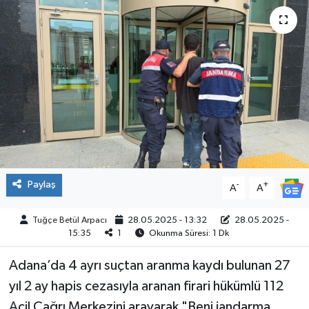
ÇEVRE
İLÇELER
RESMİ İLANLAR
KÜLTÜR
TURİZM
Paylaş
-
+
A
A
MAGAZİN
Tuğçe Betül Arpacı
28.05.2025 - 13:32
28.05.2025 -
15:35
1
Okunma Süresi: 1 Dk
VEFAT
Adana’da 4 ayrı suçtan aranma kaydı bulunan 27
BİLİM&TEKNOLOJİ
yıl 2 ay hapis cezasıyla aranan firari hükümlü 112
BÖLGE
Acil Çağrı Merkezini arayarak "Beni jandarma