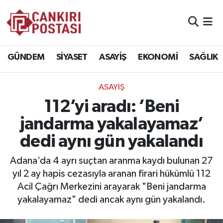
GÜNDEM
Nöbetçi Eczaneler
GÜNDEM
SİYASET
ASAYİŞ
EKONOMİ
SAĞLIK
SİYASET
Hava Durumu
ASAYİŞ
ASAYİŞ
Namaz Vakitleri
112’yi aradı: ’Beni
EKONOMİ
Trafik Durumu
jandarma yakalayamaz’
dedi aynı gün yakalandı
SAĞLIK
Süper Lig Puan Durumu ve Fikstür
Adana’da 4 ayrı suçtan aranma kaydı bulunan 27
SPOR
Tüm Manşetler
yıl 2 ay hapis cezasıyla aranan firari hükümlü 112
Acil Çağrı Merkezini arayarak "Beni jandarma
EĞİTİM
Son Dakika Haberleri
yakalayamaz" dedi ancak aynı gün yakalandı.
YAŞAM
Haber Arşivi