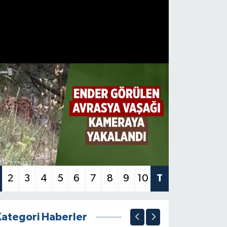
2
3
4
5
6
7
8
9
10
T
Kategori Haberler