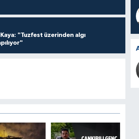
 Kaya: "Tuzfest üzerinden algı
pılıyor"
A