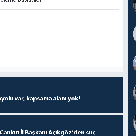
ayolu var, kapsama alanı yok!
 Çankırı İl Başkanı Açıkgöz’den suç