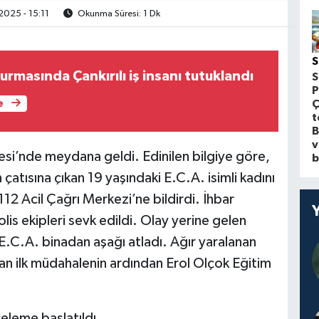
025 - 15:11
Okunma Süresi: 1 Dk
S
masında Çankırılı iş insanı tutuklandı
S
P
Ç
e
t
B
v
si’nde meydana geldi. Edinilen bilgiye göre,
b
çatısına çıkan 19 yaşındaki E.C.A. isimli kadını
2 Acil Çağrı Merkezi’ne bildirdi. İhbar
olis ekipleri sevk edildi. Olay yerine gelen
 E.C.A. binadan aşağı atladı. Ağır yaralanan
ılan ilk müdahalenin ardından Erol Olçok Eğitim
nceleme başlatıldı.