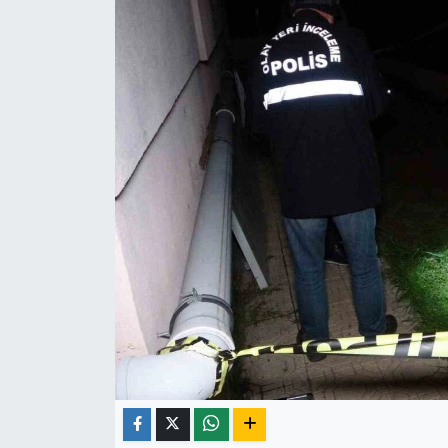
ÇEVRE
İLÇELER
RESMİ İLANLAR
KÜLTÜR
TURİZM
MAGAZİN
VEFAT
BİLİM&TEKNOLOJİ
BÖLGE