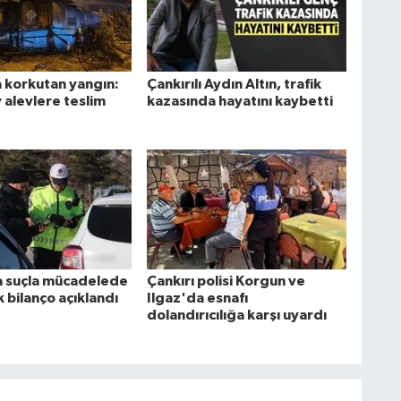
a korkutan yangın:
Çankırılı Aydın Altın, trafik
 alevlere teslim
kazasında hayatını kaybetti
a suçla mücadelede
Çankırı polisi Korgun ve
ık bilanço açıklandı
Ilgaz'da esnafı
dolandırıcılığa karşı uyardı