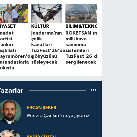
ÇEVRE
K
Çankırı'da
S
İYASET
KÜLTÜR
BİLİM&TEKNOLOJİ
çiftçilerle
1
aadet
Jandarma’nın
ROKETSAN'ın
Cuma
A
artisi
çelik
milli hava
buluşmaları
z
ankırı
kanatları
savunma
sürüyor
a
eşkilatı
TuzFest’26’da
sistemleri
ayramören’de
gökyüzünü
TuzFest'26'da
atandaşlarla
süsleyecek
sergilenecek
uluştu
Yazarlar
ERCAN ŞEKER
Winzip Çankırı'da yaşıyoruz