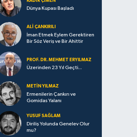
KADIR ÇIMEN
Dünya Kupası Başladı
ALI ÇANKIRILI
İman Etmek Eylem Gerektiren
Bir Söz Veriş ve Bir Ahittir
PROF. DR. MEHMET ERYILMAZ
Üzerinden 23 Yıl Geçti...
METIN YILMAZ
Ermenilerin Çankırı ve
Gomidas Yalanı
YUSUF SAĞLAM
Diriliş Yolunda Genelev Olur
mu?