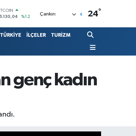
ITCOIN
5.130,04
%1.2
°
24
Çankırı
OLAR
7,7106
%0.17
URO
5,1652
%0.27
TÜRKİYE
İLÇELER
TURİZM
TERLİN
4,4046
%0.35
.ALTIN
648.99
%2.59
İST100
3.773
%-19
yan genç kadın
andı.