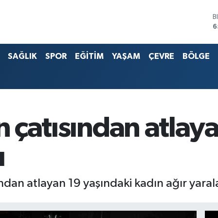
B
6
D
4
E
5
SAĞLIK
SPOR
EĞİTİM
YAŞAM
ÇEVRE
BÖLGE
S
6
G
6
B
1
ın çatısından atla
ı
ndan atlayan 19 yaşındaki kadın ağır yaral