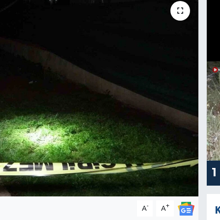
1
-
+
A
A