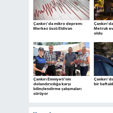
Çankırı'da mikro deprem:
Çankırı’d
Merkez üssü Eldivan
Metruk ev
oldu
Çankırı Emniyeti’nin
Çankırı'd
dolandırıcılığa karşı
bir haftal
bilinçlendirme çalışmaları
sürüyor