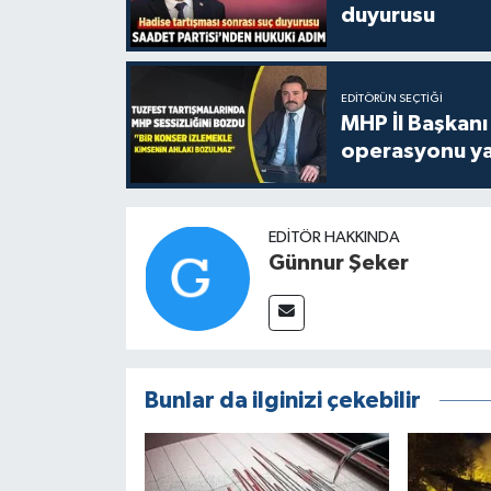
duyurusu
EDITÖRÜN SEÇTIĞI
MHP İl Başkanı
operasyonu ya
EDITÖR HAKKINDA
Günnur Şeker
Bunlar da ilginizi çekebilir