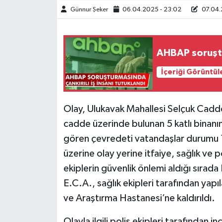
Günnur Şeker
06.04.2025 - 23:02
07.04.2
TÜRKİYE
DÜNYA
AHBAP soruştur
İçeriği Görüntül
Olay, Ulukavak Mahallesi Selçuk Cadde
cadde üzerinde bulunan 5 katlı binanın 
gören çevredeti vatandaşlar durumu 11
üzerine olay yerine itfaiye, sağlık ve p
ekiplerin güvenlik önlemi aldığı sırada
E.C.A., sağlık ekipleri tarafından yap
ve Araştırma Hastanesi’ne kaldırıldı.
Olayla ilgili polis ekipleri tarafından i