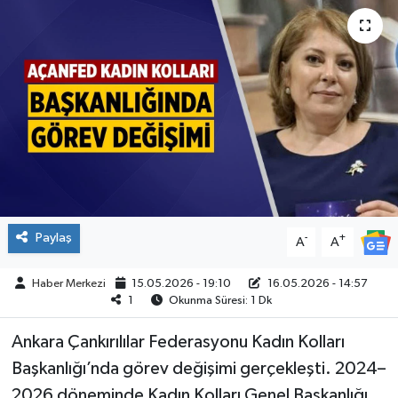
ÇEVRE
İLÇELER
RESMİ İLANLAR
KÜLTÜR
TURİZM
Paylaş
-
+
A
A
MAGAZİN
Haber Merkezi
15.05.2026 - 19:10
16.05.2026 - 14:57
1
Okunma Süresi: 1 Dk
VEFAT
Ankara Çankırılılar Federasyonu Kadın Kolları
BİLİM&TEKNOLOJİ
Başkanlığı’nda görev değişimi gerçekleşti. 2024–
BÖLGE
2026 döneminde Kadın Kolları Genel Başkanlığı