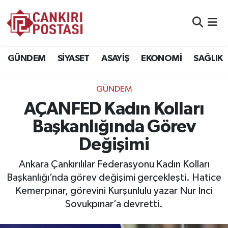
GÜNDEM
Nöbetçi Eczaneler
GÜNDEM
SİYASET
ASAYİŞ
EKONOMİ
SAĞLIK
SİYASET
Hava Durumu
GÜNDEM
ASAYİŞ
Namaz Vakitleri
AÇANFED Kadın Kolları
EKONOMİ
Trafik Durumu
Başkanlığında Görev
Değişimi
SAĞLIK
Süper Lig Puan Durumu ve Fikstür
Ankara Çankırılılar Federasyonu Kadın Kolları
SPOR
Tüm Manşetler
Başkanlığı’nda görev değişimi gerçekleşti. Hatice
Kemerpınar, görevini Kurşunlulu yazar Nur İnci
EĞİTİM
Son Dakika Haberleri
Sovukpınar’a devretti.
YAŞAM
Haber Arşivi