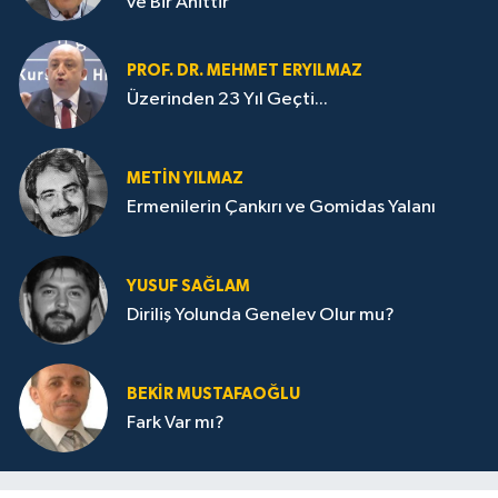
ve Bir Ahittir
PROF. DR. MEHMET ERYILMAZ
Üzerinden 23 Yıl Geçti...
METIN YILMAZ
Ermenilerin Çankırı ve Gomidas Yalanı
YUSUF SAĞLAM
Diriliş Yolunda Genelev Olur mu?
BEKIR MUSTAFAOĞLU
Fark Var mı?