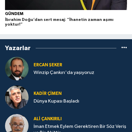
GÜNDEM
İbrahim Doğu’dan sert mesaj: “İhanetin zaman aşımı
yoktur!”
Yazarlar
ERCAN ŞEKER
Winzip Çankırı'da yaşıyoruz
KADIR ÇIMEN
Dünya Kupası Başladı
ALI ÇANKIRILI
İman Etmek Eylem Gerektiren Bir Söz Veriş