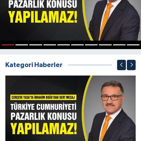
1
2
3
4
5
6
7
8
9
10
Kategori Haberler
Ç