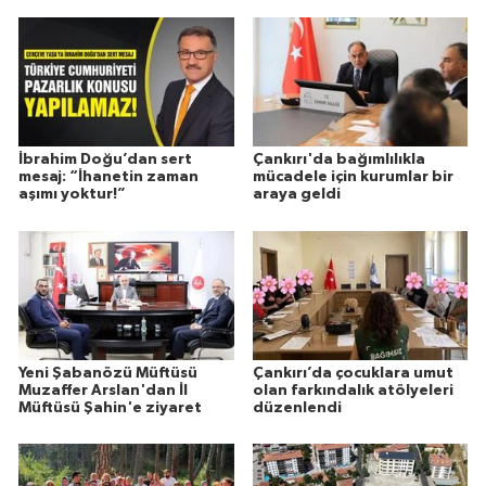
İbrahim Doğu’dan sert
Çankırı'da bağımlılıkla
mesaj: “İhanetin zaman
mücadele için kurumlar bir
aşımı yoktur!”
araya geldi
Yeni Şabanözü Müftüsü
Çankırı’da çocuklara umut
Muzaffer Arslan'dan İl
olan farkındalık atölyeleri
Müftüsü Şahin'e ziyaret
düzenlendi