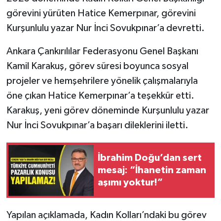
görevini yürüten Hatice Kemerpınar, görevini
TÜRKİYE
Kurşunlulu yazar Nur İnci Sovukpınar’a devretti.
DÜNYA
Ankara Çankırılılar Federasyonu Genel Başkanı
Kamil Karakuş, görev süresi boyunca sosyal
projeler ve hemşehrilere yönelik çalışmalarıyla
öne çıkan Hatice Kemerpınar’a teşekkür etti.
Karakuş, yeni görev döneminde Kurşunlulu yazar
Nur İnci Sovukpınar’a başarı dileklerini iletti.
İbrahim Doğu’dan sert
mesaj: “İhanetin zaman
aşımı yoktur!”
Yapılan açıklamada, Kadın Kolları’ndaki bu görev