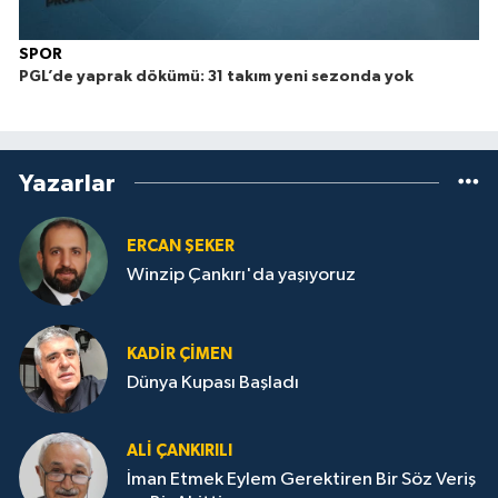
SPOR
PGL’de yaprak dökümü: 31 takım yeni sezonda yok
Yazarlar
ERCAN ŞEKER
Winzip Çankırı'da yaşıyoruz
KADIR ÇIMEN
Dünya Kupası Başladı
ALI ÇANKIRILI
İman Etmek Eylem Gerektiren Bir Söz Veriş