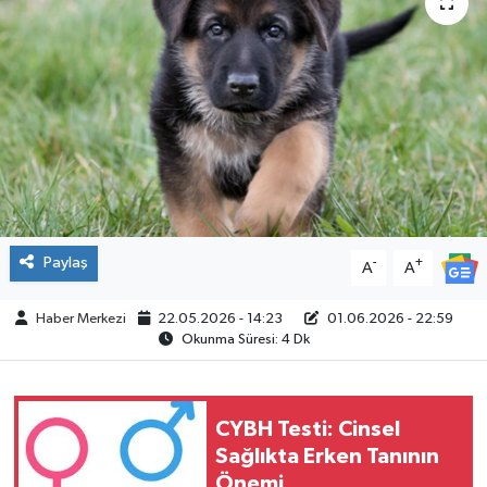
ÇEVRE
İLÇELER
RESMİ İLANLAR
KÜLTÜR
TURİZM
Paylaş
-
+
A
A
MAGAZİN
Haber Merkezi
22.05.2026 - 14:23
01.06.2026 - 22:59
Okunma Süresi: 4 Dk
VEFAT
BİLİM&TEKNOLOJİ
CYBH Testi: Cinsel
Sağlıkta Erken Tanının
Önemi
BÖLGE