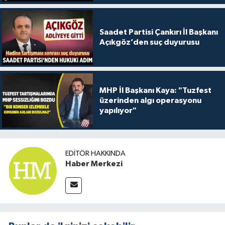
Saadet Partisi Çankırı İl Başkanı
Açıkgöz’den suç duyurusu
MHP İl Başkanı Kaya: "Tuzfest
üzerinden algı operasyonu
yapılıyor"
EDITÖR HAKKINDA
Haber Merkezi