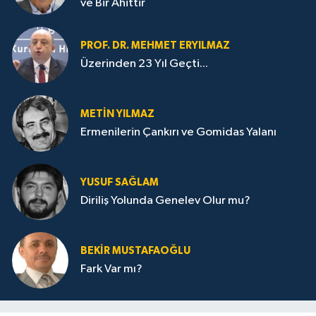
ve Bir Ahittir
PROF. DR. MEHMET ERYILMAZ
Üzerinden 23 Yıl Geçti...
METIN YILMAZ
Ermenilerin Çankırı ve Gomidas Yalanı
YUSUF SAĞLAM
Diriliş Yolunda Genelev Olur mu?
BEKIR MUSTAFAOĞLU
Fark Var mı?