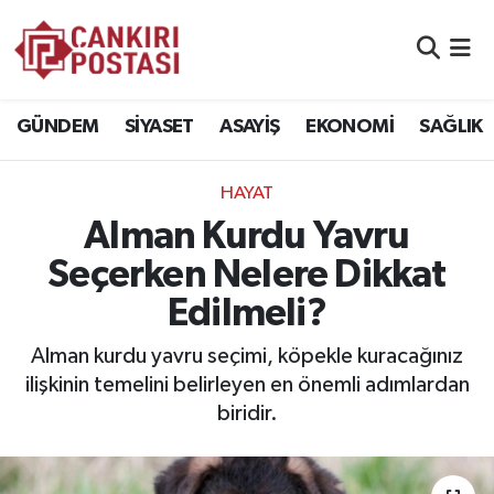
GÜNDEM
Nöbetçi Eczaneler
GÜNDEM
SİYASET
ASAYİŞ
EKONOMİ
SAĞLIK
SİYASET
Hava Durumu
HAYAT
ASAYİŞ
Namaz Vakitleri
Alman Kurdu Yavru
EKONOMİ
Trafik Durumu
Seçerken Nelere Dikkat
Edilmeli?
SAĞLIK
Süper Lig Puan Durumu ve Fikstür
Alman kurdu yavru seçimi, köpekle kuracağınız
SPOR
Tüm Manşetler
ilişkinin temelini belirleyen en önemli adımlardan
biridir.
EĞİTİM
Son Dakika Haberleri
YAŞAM
Haber Arşivi