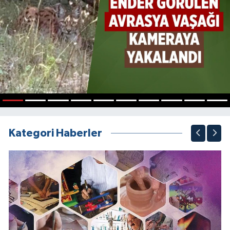
1
2
3
4
5
6
7
8
9
10
Kategori Haberler