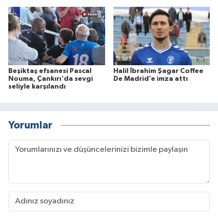
Beşiktaş efsanesi Pascal
Halil İbrahim Şagar Coffee
Nouma, Çankırı'da sevgi
De Madrid’e imza attı
seliyle karşılandı
Yorumlar