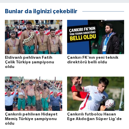
Bunlar da ilginizi çekebilir
Eldivanlı pehlivan Fatih
Çankırı FK'nın yeni teknik
Çelik Türkiye şampiyonu
direktörü belli oldu
oldu
Çankırılı pehlivan Hidayet
Çankırılı futbolcu Hasan
Memiş Türkiye şampiyonu
Ege Akdoğan Süper Lig'de
oldu