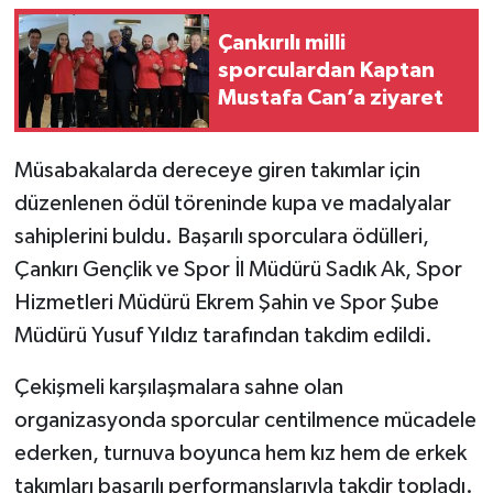
Çankırılı milli
TÜRKİYE
sporculardan Kaptan
Mustafa Can’a ziyaret
DÜNYA
Müsabakalarda dereceye giren takımlar için
düzenlenen ödül töreninde kupa ve madalyalar
sahiplerini buldu. Başarılı sporculara ödülleri,
Çankırı Gençlik ve Spor İl Müdürü Sadık Ak, Spor
Hizmetleri Müdürü Ekrem Şahin ve Spor Şube
Müdürü Yusuf Yıldız tarafından takdim edildi.
Çekişmeli karşılaşmalara sahne olan
organizasyonda sporcular centilmence mücadele
ederken, turnuva boyunca hem kız hem de erkek
takımları başarılı performanslarıyla takdir topladı.