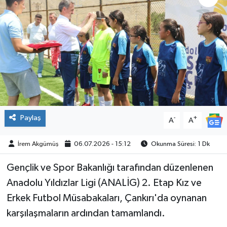
ÇEVRE
İLÇELER
RESMİ İLANLAR
KÜLTÜR
Paylaş
-
+
A
A
TURİZM
İrem Akgümüş
06.07.2026 - 15:12
Okunma Süresi: 1 Dk
MAGAZİN
Gençlik ve Spor Bakanlığı tarafından düzenlenen
VEFAT
Anadolu Yıldızlar Ligi (ANALİG) 2. Etap Kız ve
Erkek Futbol Müsabakaları, Çankırı'da oynanan
BİLİM&TEKNOLOJİ
karşılaşmaların ardından tamamlandı.
BÖLGE