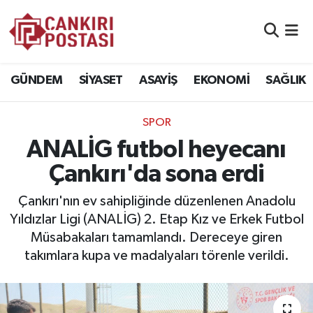
GÜNDEM
Nöbetçi Eczaneler
GÜNDEM
SİYASET
ASAYİŞ
EKONOMİ
SAĞLIK
SİYASET
Hava Durumu
SPOR
ASAYİŞ
Namaz Vakitleri
ANALİG futbol heyecanı
EKONOMİ
Trafik Durumu
Çankırı'da sona erdi
SAĞLIK
Süper Lig Puan Durumu ve Fikstür
Çankırı'nın ev sahipliğinde düzenlenen Anadolu
Yıldızlar Ligi (ANALİG) 2. Etap Kız ve Erkek Futbol
SPOR
Tüm Manşetler
Müsabakaları tamamlandı. Dereceye giren
takımlara kupa ve madalyaları törenle verildi.
EĞİTİM
Son Dakika Haberleri
YAŞAM
Haber Arşivi