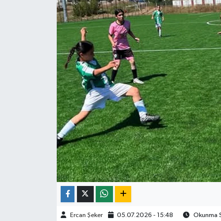
ÇEVRE
İLÇELER
RESMİ İLANLAR
KÜLTÜR
TURİZM
MAGAZİN
VEFAT
BİLİM&TEKNOLOJİ
Ercan Şeker
05.07.2026 - 15:48
Okunma Sü
BÖLGE