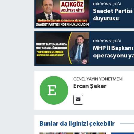
EDITÖRÜN SEÇTIĞI
Saadet Partisi
duyurusu
EDITÖRÜN SEÇTIĞI
MHP İl Başkanı
operasyonu ya
GENEL YAYIN YÖNETMENI
Ercan Şeker
Bunlar da ilginizi çekebilir