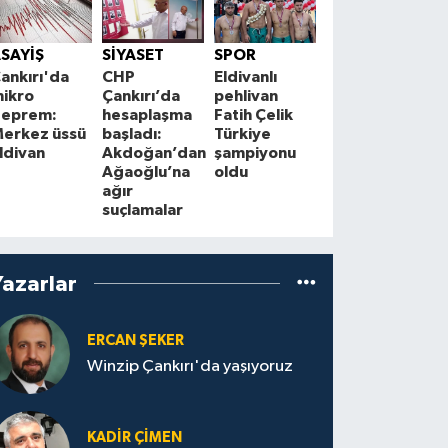
BİLİM&TEKNOLO
Uzmandan
K
SAYİŞ
SİYASET
SPOR
ağustos
i
ankırı'da
CHP
Eldivanlı
sıcaklarına
h
ikro
Çankırı’da
pehlivan
karşı 10
m
eprem:
hesaplaşma
Fatih Çelik
hayati uyarı
erkez üssü
başladı:
Türkiye
ldivan
Akdoğan’dan
şampiyonu
Ağaoğlu’na
oldu
ağır
suçlamalar
Yazarlar
ERCAN ŞEKER
Winzip Çankırı'da yaşıyoruz
KADIR ÇIMEN