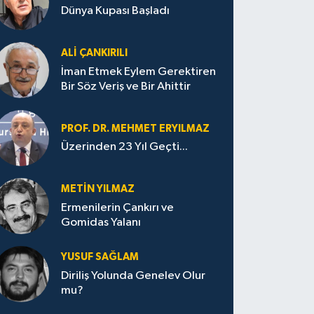
Dünya Kupası Başladı
ALI ÇANKIRILI
İman Etmek Eylem Gerektiren
Bir Söz Veriş ve Bir Ahittir
PROF. DR. MEHMET ERYILMAZ
Üzerinden 23 Yıl Geçti...
METIN YILMAZ
Ermenilerin Çankırı ve
Gomidas Yalanı
YUSUF SAĞLAM
Diriliş Yolunda Genelev Olur
mu?