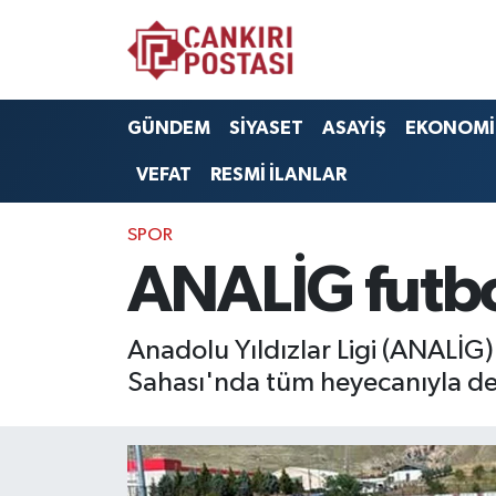
GÜNDEM
Nöbetçi Eczaneler
GÜNDEM
SİYASET
ASAYİŞ
EKONOMİ
SİYASET
Hava Durumu
VEFAT
RESMİ İLANLAR
ASAYİŞ
Namaz Vakitleri
SPOR
EKONOMİ
Trafik Durumu
ANALİG futbo
SAĞLIK
Süper Lig Puan Durumu ve Fikstür
Anadolu Yıldızlar Ligi (ANALİG)
SPOR
Tüm Manşetler
Sahası'nda tüm heyecanıyla de
EĞİTİM
Son Dakika Haberleri
YAŞAM
Haber Arşivi