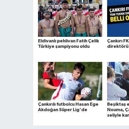
Eldivanlı pehlivan Fatih Çelik
Çankırı FK
Türkiye şampiyonu oldu
direktörü 
Çankırılı futbolcu Hasan Ege
Beşiktaş 
Akdoğan Süper Lig'de
Nouma, Ça
seliyle ka