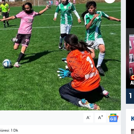
1
-
+
A
A
resi: 1 Dk