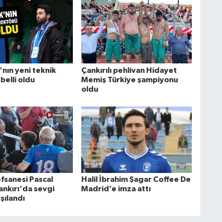
'nın yeni teknik
Çankırılı pehlivan Hidayet
belli oldu
Memiş Türkiye şampiyonu
oldu
efsanesi Pascal
Halil İbrahim Şagar Coffee De
nkırı'da sevgi
Madrid’e imza attı
rşılandı