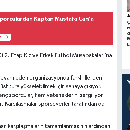
A
i sporculardan Kaptan Mustafa Can’a
Ç
m
d
e
M
E
G) 2. Etap Kız ve Erkek Futbol Müsabakaları'na
devam eden organizasyonda farklı illerden
 üst tura yükselebilmek için sahaya çıkıyor.
 sporcular, hem yeteneklerini sergiliyor
. Karşılaşmalar sporseverler tarafından da
n karşılaşmaların tamamlanmasının ardından