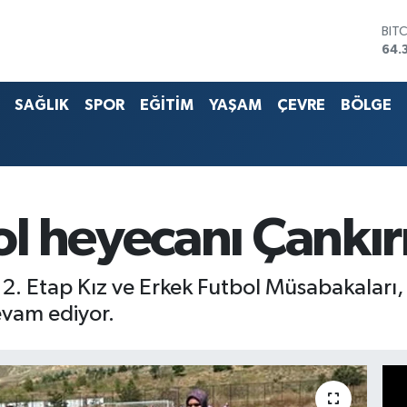
DO
47,
EU
55,
SAĞLIK
SPOR
EĞİTİM
YAŞAM
ÇEVRE
BÖLGE
STE
64,
G.A
657
BİS
13.
BIT
l heyecanı Çankır
64.
 2. Etap Kız ve Erkek Futbol Müsabakaları,
vam ediyor.