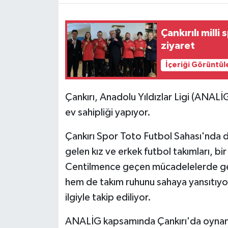
TÜRKİYE
Çankırılı mill
ziyaret
DÜNYA
İçeriği Görüntül
Çankırı, Anadolu Yıldızlar Ligi (ANALİ
ev sahipliği yapıyor.
Çankırı Spor Toto Futbol Sahası'nda 
gelen kız ve erkek futbol takımları, bir
Centilmence geçen mücadelelerde genç
hem de takım ruhunu sahaya yansıtıyor
ilgiyle takip ediliyor.
ANALİG kapsamında Çankırı'da oynana