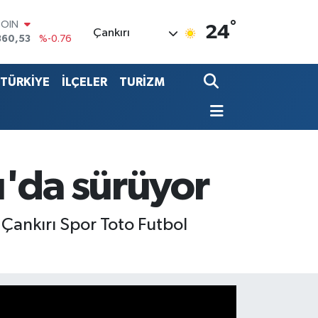
°
LAR
24
Çankırı
7069
%0.17
RO
0265
%0.01
TÜRKİYE
İLÇELER
TURİZM
RLİN
1897
%0.02
LTIN
4.81
%1.44
T100
887
%64
COIN
ı'da sürüyor
360,53
%-0.76
 Çankırı Spor Toto Futbol