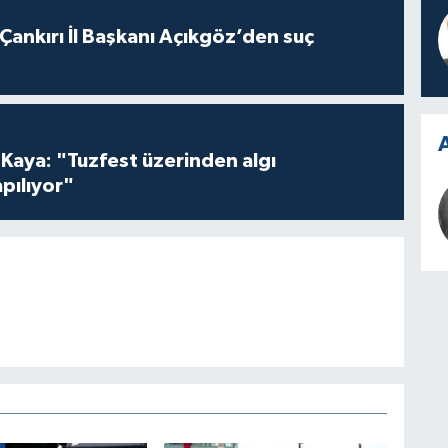
 Çankırı İl Başkanı Açıkgöz’den suç
A
 Kaya: "Tuzfest üzerinden algı
pılıyor"