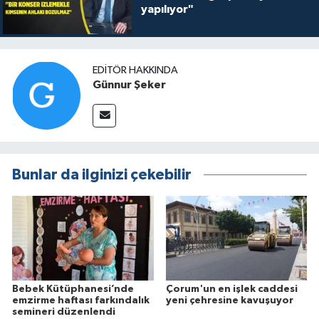
yapılıyor"
EDITÖR HAKKINDA
Günnur Şeker
Bunlar da ilginizi çekebilir
Bebek Kütüphanesi’nde
Çorum'un en işlek caddesi
emzirme haftası farkındalık
yeni çehresine kavuşuyor
semineri düzenlendi