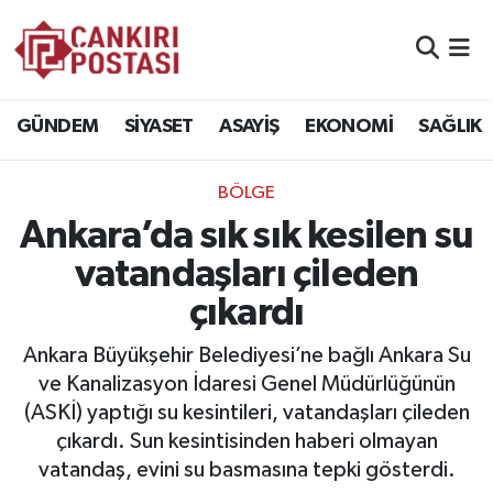
GÜNDEM
Nöbetçi Eczaneler
GÜNDEM
SİYASET
ASAYİŞ
EKONOMİ
SAĞLIK
SİYASET
Hava Durumu
BÖLGE
ASAYİŞ
Namaz Vakitleri
Ankara’da sık sık kesilen su
EKONOMİ
Trafik Durumu
vatandaşları çileden
çıkardı
SAĞLIK
Süper Lig Puan Durumu ve Fikstür
Ankara Büyükşehir Belediyesi’ne bağlı Ankara Su
SPOR
Tüm Manşetler
ve Kanalizasyon İdaresi Genel Müdürlüğünün
(ASKİ) yaptığı su kesintileri, vatandaşları çileden
EĞİTİM
Son Dakika Haberleri
çıkardı. Sun kesintisinden haberi olmayan
vatandaş, evini su basmasına tepki gösterdi.
YAŞAM
Haber Arşivi