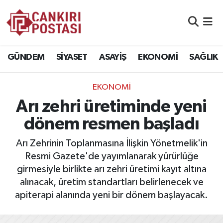
GÜNDEM
Nöbetçi Eczaneler
GÜNDEM
SİYASET
ASAYİŞ
EKONOMİ
SAĞLIK
SİYASET
Hava Durumu
EKONOMİ
ASAYİŞ
Namaz Vakitleri
Arı zehri üretiminde yeni
EKONOMİ
Trafik Durumu
dönem resmen başladı
SAĞLIK
Süper Lig Puan Durumu ve Fikstür
Arı Zehrinin Toplanmasına İlişkin Yönetmelik'in
Resmi Gazete'de yayımlanarak yürürlüğe
SPOR
Tüm Manşetler
girmesiyle birlikte arı zehri üretimi kayıt altına
alınacak, üretim standartları belirlenecek ve
EĞİTİM
Son Dakika Haberleri
apiterapi alanında yeni bir dönem başlayacak.
YAŞAM
Haber Arşivi