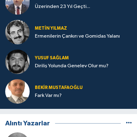
Üzerinden 23 Yıl Geçti...
METIN YILMAZ
Ermenilerin Çankırı ve Gomidas Yalanı
YUSUF SAĞLAM
Diriliş Yolunda Genelev Olur mu?
BEKIR MUSTAFAOĞLU
Fark Var mı?
Alıntı Yazarlar