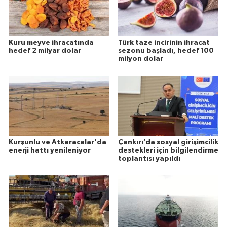
Kuru meyve ihracatında
Türk taze incirinin ihracat
hedef 2 milyar dolar
sezonu başladı, hedef 100
milyon dolar
Kurşunlu ve Atkaracalar'da
Çankırı’da sosyal girişimcilik
enerji hattı yenileniyor
destekleri için bilgilendirme
toplantısı yapıldı