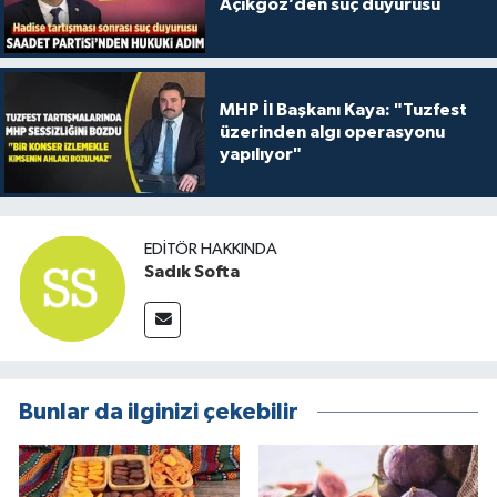
Açıkgöz’den suç duyurusu
MHP İl Başkanı Kaya: "Tuzfest
üzerinden algı operasyonu
yapılıyor"
EDITÖR HAKKINDA
Sadık Softa
Bunlar da ilginizi çekebilir