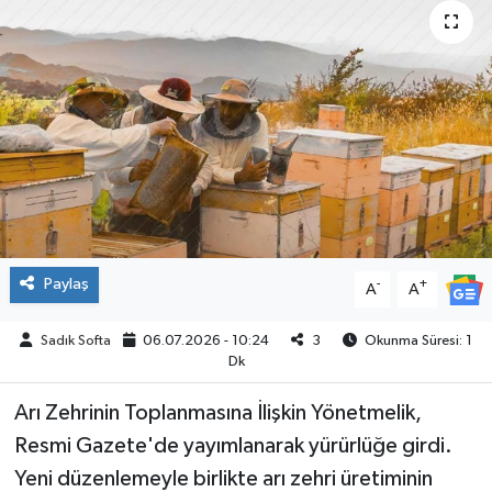
ÇEVRE
İLÇELER
RESMİ İLANLAR
KÜLTÜR
TURİZM
Paylaş
-
+
A
A
MAGAZİN
Sadık Softa
06.07.2026 - 10:24
3
Okunma Süresi: 1
Dk
VEFAT
Arı Zehrinin Toplanmasına İlişkin Yönetmelik,
BİLİM&TEKNOLOJİ
Resmi Gazete'de yayımlanarak yürürlüğe girdi.
Yeni düzenlemeyle birlikte arı zehri üretiminin
BÖLGE