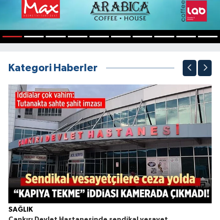
1
2
3
4
5
6
7
8
9
10
Kategori Haberler
SAĞLIK
Çankırı Devlet Hastanesinde sendikal vesayet