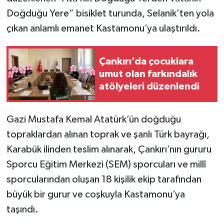
Doğduğu Yere” bisiklet turunda, Selanik’ten yola
TÜRKİYE
çıkan anlamlı emanet Kastamonu’ya ulaştırıldı.
DÜNYA
Çankırı’da çocuklara
umut olan farkındalık
atölyeleri düzenlendi
Gazi Mustafa Kemal Atatürk’ün doğduğu
topraklardan alınan toprak ve şanlı Türk bayrağı,
Karabük ilinden teslim alınarak, Çankırı’nın gururu
Sporcu Eğitim Merkezi (SEM) sporcuları ve millî
sporcularından oluşan 18 kişilik ekip tarafından
büyük bir gurur ve coşkuyla Kastamonu’ya
taşındı.