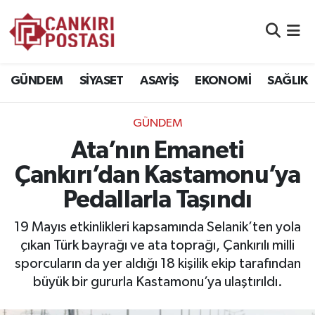
GÜNDEM
Nöbetçi Eczaneler
GÜNDEM
SİYASET
ASAYİŞ
EKONOMİ
SAĞLIK
SİYASET
Hava Durumu
GÜNDEM
ASAYİŞ
Namaz Vakitleri
Ata’nın Emaneti
EKONOMİ
Trafik Durumu
Çankırı’dan Kastamonu’ya
Pedallarla Taşındı
SAĞLIK
Süper Lig Puan Durumu ve Fikstür
19 Mayıs etkinlikleri kapsamında Selanik’ten yola
SPOR
Tüm Manşetler
çıkan Türk bayrağı ve ata toprağı, Çankırılı milli
sporcuların da yer aldığı 18 kişilik ekip tarafından
EĞİTİM
Son Dakika Haberleri
büyük bir gururla Kastamonu’ya ulaştırıldı.
YAŞAM
Haber Arşivi