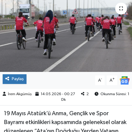
ÇEVRE
İLÇELER
RESMİ İLANLAR
KÜLTÜR
TURİZM
Paylaş
-
+
A
A
MAGAZİN
İrem Akgümüş
14.05.2026 - 00:27
2
Okunma Süresi: 1
Dk
VEFAT
19 Mayıs Atatürk’ü Anma, Gençlik ve Spor
BİLİM&TEKNOLOJİ
Bayramı etkinlikleri kapsamında geleneksel olarak
BÖLGE
düzenlenen “Ata’nın Doğduğu Yerden Vatanın