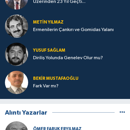
Üzerinden 23 Yıl Geçti...
METIN YILMAZ
Ermenilerin Çankırı ve Gomidas Yalanı
YUSUF SAĞLAM
Diriliş Yolunda Genelev Olur mu?
BEKIR MUSTAFAOĞLU
Fark Var mı?
Alıntı Yazarlar
ÖMER FARUK ERYILMAZ