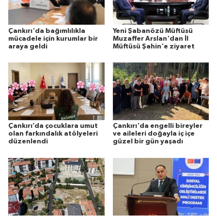
Çankırı'da bağımlılıkla
Yeni Şabanözü Müftüsü
mücadele için kurumlar bir
Muzaffer Arslan'dan İl
araya geldi
Müftüsü Şahin'e ziyaret
Çankırı’da çocuklara umut
Çankırı'da engelli bireyler
olan farkındalık atölyeleri
ve aileleri doğayla iç içe
düzenlendi
güzel bir gün yaşadı