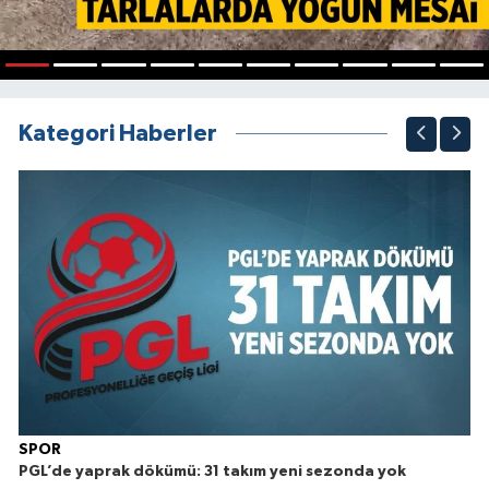
1
2
3
4
5
6
7
8
9
10
Kategori Haberler
SPOR
PGL’de yaprak dökümü: 31 takım yeni sezonda yok