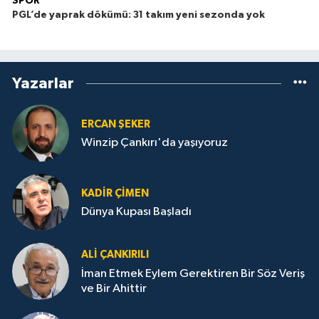
SPOR
PGL’de yaprak dökümü: 31 takım yeni sezonda yok
Yazarlar
ERCAN ŞEKER
Winzip Çankırı'da yaşıyoruz
KADIR ÇIMEN
Dünya Kupası Başladı
ALI ÇANKIRILI
İman Etmek Eylem Gerektiren Bir Söz Veriş
ve Bir Ahittir