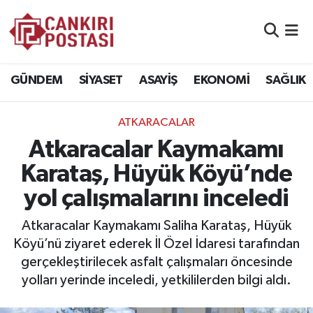
GÜNDEM
Nöbetçi Eczaneler
GÜNDEM
SİYASET
ASAYİŞ
EKONOMİ
SAĞLIK
SİYASET
Hava Durumu
ATKARACALAR
ASAYİŞ
Namaz Vakitleri
Atkaracalar Kaymakamı
EKONOMİ
Trafik Durumu
Karataş, Hüyük Köyü’nde
yol çalışmalarını inceledi
SAĞLIK
Süper Lig Puan Durumu ve Fikstür
Atkaracalar Kaymakamı Saliha Karataş, Hüyük
SPOR
Tüm Manşetler
Köyü’nü ziyaret ederek İl Özel İdaresi tarafından
gerçekleştirilecek asfalt çalışmaları öncesinde
EĞİTİM
Son Dakika Haberleri
yolları yerinde inceledi, yetkililerden bilgi aldı.
YAŞAM
Haber Arşivi