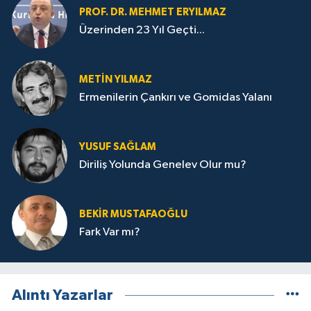
PROF. DR. MEHMET ERYILMAZ
Üzerinden 23 Yıl Geçti...
METIN YILMAZ
Ermenilerin Çankırı ve Gomidas Yalanı
YUSUF SAĞLAM
Diriliş Yolunda Genelev Olur mu?
BEKIR MUSTAFAOĞLU
Fark Var mı?
Alıntı Yazarlar