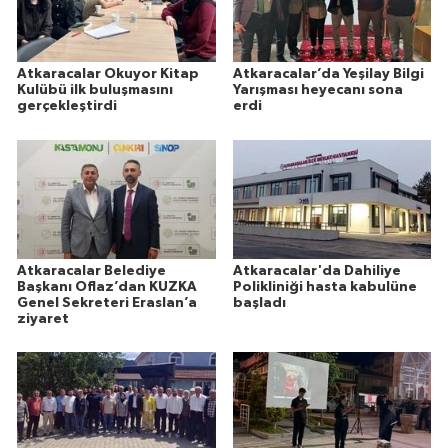
Atkaracalar Okuyor Kitap
Atkaracalar’da Yeşilay Bilgi
Kulübü ilk buluşmasını
Yarışması heyecanı sona
gerçekleştirdi
erdi
Atkaracalar Belediye
Atkaracalar'da Dahiliye
Başkanı Oflaz’dan KUZKA
Polikliniği hasta kabulüne
Genel Sekreteri Eraslan’a
başladı
ziyaret