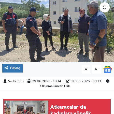
ÇEVRE
İLÇELER
RESMİ İLANLAR
KÜLTÜR
TURİZM
Paylaş
-
+
A
A
MAGAZİN
Sadık Softa
29.06.2026 - 10:14
30.06.2026 - 03:13
Okunma Süresi: 1 Dk
VEFAT
BİLİM&TEKNOLOJİ
Atkaracalar'da
BÖLGE
kadınlara yönelik