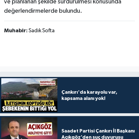
ve planlanan şekilde sürdürülmesi konusunda
değerlendirmelerde bulundu.
Muhabir:
Sadık Softa
Çankırı'da karayolu var,
kapsama alanı yok!
Saadet Partisi Çankırı İl Başkanı
Açıkgöz’den suç duyurusu