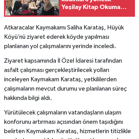
Yeşilay Kitap Okuma
Kulübü kuruldu
TÜRKİYE
Atkaracalar Kaymakamı Saliha Karataş, Hüyük
DÜNYA
Köyü’nü ziyaret ederek köyde yapılması
planlanan yol çalışmalarını yerinde inceledi.
Ziyaret kapsamında İl Özel İdaresi tarafından
asfalt çalışması gerçekleştirilecek yolları
inceleyen Kaymakam Karataş, yetkililerden
çalışmaların mevcut durumu ve planlanan süreç
hakkında bilgi aldı.
Yürütülecek çalışmaların vatandaşların ulaşım
konforunu artırması açısından önem taşıdığını
belirten Kaymakam Karataş, hizmetlerin titizlikle