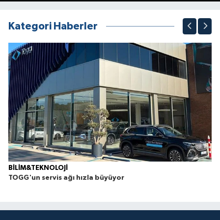
1
2
3
4
5
6
7
8
9
10
Kategori Haberler
BİLİM&TEKNOLOJİ
TOGG'un servis ağı hızla büyüyor