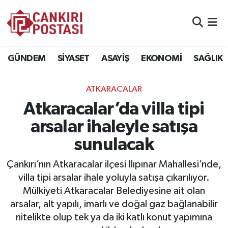
GÜNDEM
Nöbetçi Eczaneler
GÜNDEM
SİYASET
ASAYİŞ
EKONOMİ
SAĞLIK
SİYASET
Hava Durumu
ATKARACALAR
ASAYİŞ
Namaz Vakitleri
Atkaracalar’da villa tipi
EKONOMİ
Trafik Durumu
arsalar ihaleyle satışa
sunulacak
SAĞLIK
Süper Lig Puan Durumu ve Fikstür
Çankırı’nın Atkaracalar ilçesi Ilıpınar Mahallesi’nde,
SPOR
Tüm Manşetler
villa tipi arsalar ihale yoluyla satışa çıkarılıyor.
Mülkiyeti Atkaracalar Belediyesine ait olan
EĞİTİM
Son Dakika Haberleri
arsalar, alt yapılı, imarlı ve doğal gaz bağlanabilir
nitelikte olup tek ya da iki katlı konut yapımına
YAŞAM
Haber Arşivi