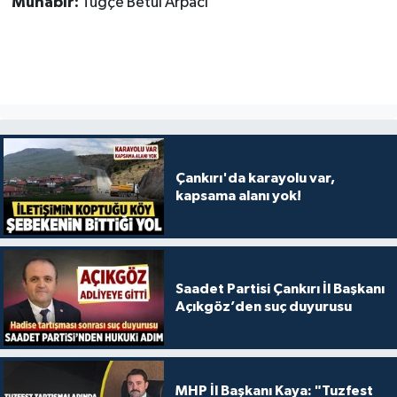
Muhabir:
Tuğçe Betül Arpacı
Çankırı'da karayolu var,
kapsama alanı yok!
Saadet Partisi Çankırı İl Başkanı
Açıkgöz’den suç duyurusu
MHP İl Başkanı Kaya: "Tuzfest