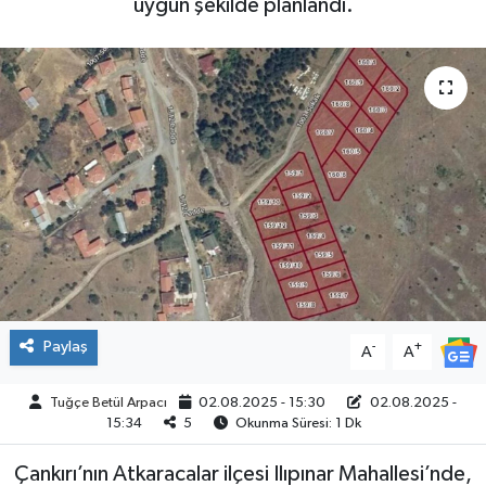
uygun şekilde planlandı.
ÇEVRE
İLÇELER
RESMİ İLANLAR
KÜLTÜR
TURİZM
MAGAZİN
Paylaş
-
+
A
A
VEFAT
Tuğçe Betül Arpacı
02.08.2025 - 15:30
02.08.2025 -
BİLİM&TEKNOLOJİ
15:34
5
Okunma Süresi: 1 Dk
Çankırı’nın Atkaracalar ilçesi Ilıpınar Mahallesi’nde,
BÖLGE