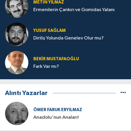
METIN YILMAZ
Ermenilerin Çankırı ve Gomidas Yalanı
YUSUF SAĞLAM
Diriliş Yolunda Genelev Olur mu?
BEKIR MUSTAFAOĞLU
Fark Var mı?
Alıntı Yazarlar
ÖMER FARUK ERYILMAZ
Anadolu'nun Anaları!