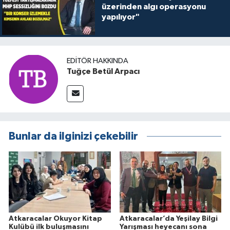
üzerinden algı operasyonu
yapılıyor"
EDITÖR HAKKINDA
Tuğçe Betül Arpacı
Bunlar da ilginizi çekebilir
Atkaracalar Okuyor Kitap
Atkaracalar’da Yeşilay Bilgi
Kulübü ilk buluşmasını
Yarışması heyecanı sona