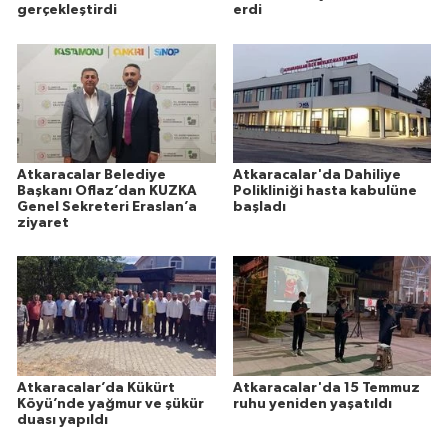
gerçekleştirdi
erdi
Atkaracalar Belediye
Atkaracalar'da Dahiliye
Başkanı Oflaz’dan KUZKA
Polikliniği hasta kabulüne
Genel Sekreteri Eraslan’a
başladı
ziyaret
Atkaracalar’da Kükürt
Atkaracalar'da 15 Temmuz
Köyü’nde yağmur ve şükür
ruhu yeniden yaşatıldı
duası yapıldı