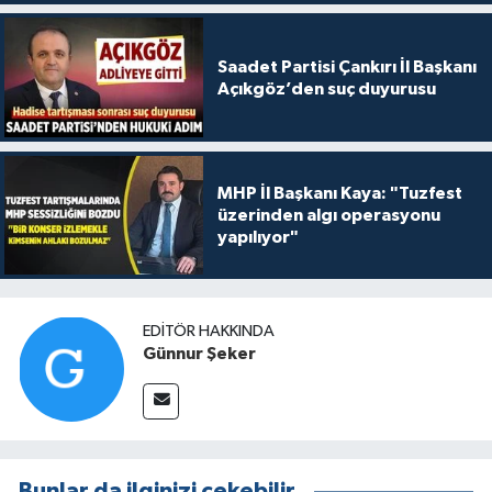
Saadet Partisi Çankırı İl Başkanı
Açıkgöz’den suç duyurusu
MHP İl Başkanı Kaya: "Tuzfest
üzerinden algı operasyonu
yapılıyor"
EDITÖR HAKKINDA
Günnur Şeker
Bunlar da ilginizi çekebilir