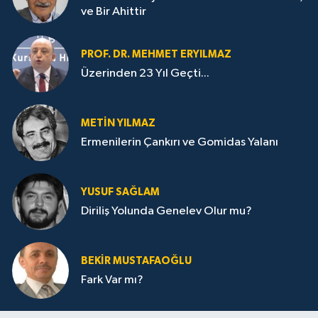
ve Bir Ahittir
PROF. DR. MEHMET ERYILMAZ
Üzerinden 23 Yıl Geçti...
METIN YILMAZ
Ermenilerin Çankırı ve Gomidas Yalanı
YUSUF SAĞLAM
Diriliş Yolunda Genelev Olur mu?
BEKIR MUSTAFAOĞLU
Fark Var mı?