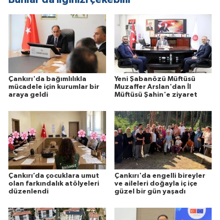
Çankırı'da bağımlılıkla
Yeni Şabanözü Müftüsü
mücadele için kurumlar bir
Muzaffer Arslan'dan İl
araya geldi
Müftüsü Şahin'e ziyaret
Çankırı’da çocuklara umut
Çankırı'da engelli bireyler
olan farkındalık atölyeleri
ve aileleri doğayla iç içe
düzenlendi
güzel bir gün yaşadı