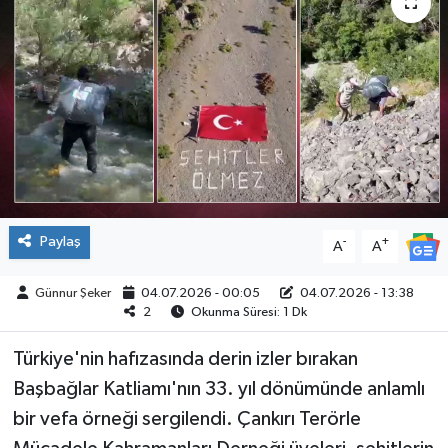
ÇEVRE
İLÇELER
RESMİ İLANLAR
KÜLTÜR
TURİZM
Paylaş
-
+
A
A
MAGAZİN
Günnur Şeker
04.07.2026 - 00:05
04.07.2026 - 13:38
2
Okunma Süresi: 1 Dk
VEFAT
Türkiye'nin hafızasında derin izler bırakan
Başbağlar Katliamı'nın 33. yıl dönümünde anlamlı
BİLİM&TEKNOLOJİ
bir vefa örneği sergilendi. Çankırı Terörle
BÖLGE