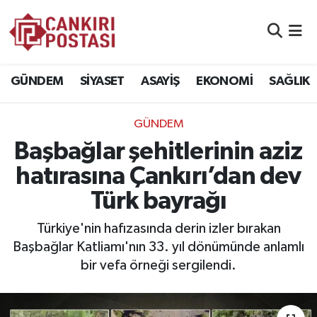
GÜNDEM
Nöbetçi Eczaneler
GÜNDEM
SİYASET
ASAYİŞ
EKONOMİ
SAĞLIK
SİYASET
Hava Durumu
GÜNDEM
ASAYİŞ
Namaz Vakitleri
Başbağlar şehitlerinin aziz
EKONOMİ
Trafik Durumu
hatırasına Çankırı’dan dev
Türk bayrağı
SAĞLIK
Süper Lig Puan Durumu ve Fikstür
Türkiye'nin hafızasında derin izler bırakan
SPOR
Tüm Manşetler
Başbağlar Katliamı'nın 33. yıl dönümünde anlamlı
bir vefa örneği sergilendi.
EĞİTİM
Son Dakika Haberleri
YAŞAM
Haber Arşivi