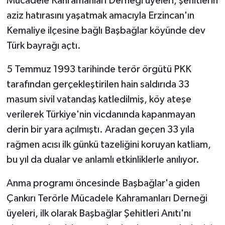
Mücadele Kahramanları Derneği üyeleri, şehitlerin
aziz hatırasını yaşatmak amacıyla Erzincan'ın
TÜRKİYE
Kemaliye ilçesine bağlı Başbağlar köyünde dev
Türk bayrağı açtı.
DÜNYA
5 Temmuz 1993 tarihinde terör örgütü PKK
tarafından gerçekleştirilen hain saldırıda 33
masum sivil vatandaş katledilmiş, köy ateşe
verilerek Türkiye'nin vicdanında kapanmayan
derin bir yara açılmıştı. Aradan geçen 33 yıla
rağmen acısı ilk günkü tazeliğini koruyan katliam,
bu yıl da dualar ve anlamlı etkinliklerle anılıyor.
Anma programı öncesinde Başbağlar'a giden
Çankırı Terörle Mücadele Kahramanları Derneği
üyeleri, ilk olarak Başbağlar Şehitleri Anıtı'nı