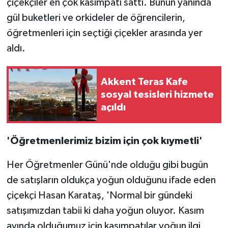
çiçekçiler en çok kasımpatı sattı. Bunun yanında
gül buketleri ve orkideler de öğrencilerin,
TÜRKİYE
öğretmenleri için seçtiği çiçekler arasında yer
aldı.
DÜNYA
Akkent Teras Kafe
sosyal tesisleri hizmete
açıldı
'Öğretmenlerimiz bizim için çok kıymetli'
Her Öğretmenler Günü'nde olduğu gibi bugün
de satışların oldukça yoğun olduğunu ifade eden
çiçekçi Hasan Karataş, 'Normal bir gündeki
satışımızdan tabii ki daha yoğun oluyor. Kasım
ayında olduğumuz için kasımpatılar yoğun ilgi