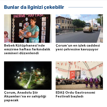
Bunlar da ilginizi çekebilir
Bebek Kütüphanesi’nde
Çorum'un en işlek caddesi
emzirme haftası farkındalık
yeni çehresine kavuşuyor
semineri düzenlendi
Çorum, Anadolu Şiir
EDAŞ Ordu Gastronomi
Akşamları'na ev sahipliği
Festivali başladı
yapacak