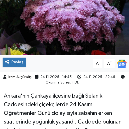
ÇEVRE
İLÇELER
RESMİ İLANLAR
KÜLTÜR
Paylaş
-
+
A
A
TURİZM
İrem Akgümüş
24.11.2025 - 14:45
24.11.2025 - 22:46
Okunma Süresi: 1 Dk
MAGAZİN
Ankara'nın Çankaya ilçesine bağlı Selanik
VEFAT
Caddesindeki çiçekçilerde 24 Kasım
Öğretmenler Günü dolayısıyla sabahın erken
BİLİM&TEKNOLOJİ
saatlerinde yoğunluk yaşandı. Caddede bulunan
BÖLGE