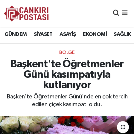
GÜNDEM
Nöbetçi Eczaneler
GÜNDEM
SİYASET
ASAYİŞ
EKONOMİ
SAĞLIK
SİYASET
Hava Durumu
BÖLGE
ASAYİŞ
Namaz Vakitleri
Başkent'te Öğretmenler
EKONOMİ
Trafik Durumu
Günü kasımpatıyla
kutlanıyor
SAĞLIK
Süper Lig Puan Durumu ve Fikstür
Başken'te Öğretmenler Günü'nde en çok tercih
SPOR
Tüm Manşetler
edilen çiçek kasımpatı oldu.
EĞİTİM
Son Dakika Haberleri
YAŞAM
Haber Arşivi