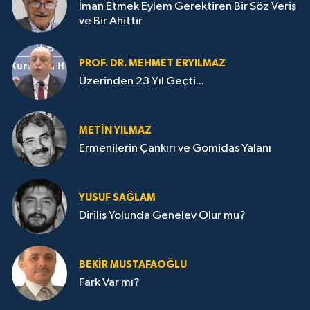
İman Etmek Eylem Gerektiren Bir Söz Veriş
ve Bir Ahittir
PROF. DR. MEHMET ERYILMAZ
Üzerinden 23 Yıl Geçti...
METIN YILMAZ
Ermenilerin Çankırı ve Gomidas Yalanı
YUSUF SAĞLAM
Diriliş Yolunda Genelev Olur mu?
BEKIR MUSTAFAOĞLU
Fark Var mı?