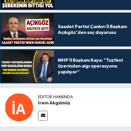
Saadet Partisi Çankırı İl Başkanı
Açıkgöz’den suç duyurusu
MHP İl Başkanı Kaya: "Tuzfest
üzerinden algı operasyonu
yapılıyor"
EDITÖR HAKKINDA
İrem Akgümüş