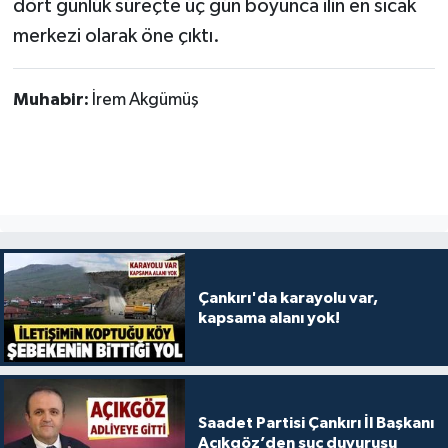
dört günlük süreçte üç gün boyunca ilin en sıcak
merkezi olarak öne çıktı.
Muhabir:
İrem Akgümüş
Çankırı'da karayolu var,
kapsama alanı yok!
Saadet Partisi Çankırı İl Başkanı
Açıkgöz’den suç duyurusu