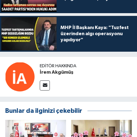
MHP İl Başkanı Kaya: "Tuzfest
üzerinden algı operasyonu
yapılıyor"
EDITÖR HAKKINDA
İrem Akgümüş
Bunlar da ilginizi çekebilir