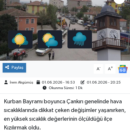
ÇEVRE
İLÇELER
RESMİ İLANLAR
KÜLTÜR
Paylaş
-
+
A
A
TURİZM
İrem Akgümüş
01.06.2026 - 16:53
01.06.2026 - 20:25
MAGAZİN
Okunma Süresi: 1 Dk
VEFAT
Kurban Bayramı boyunca Çankırı genelinde hava
sıcaklıklarında dikkat çeken değişimler yaşanırken,
BİLİM&TEKNOLOJİ
en yüksek sıcaklık değerlerinin ölçüldüğü ilçe
Kızılırmak oldu.
BÖLGE