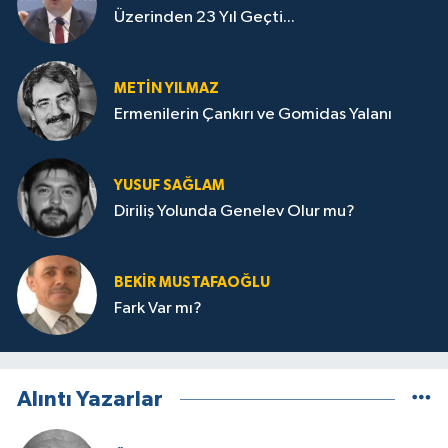
Üzerinden 23 Yıl Geçti...
METIN YILMAZ
Ermenilerin Çankırı ve Gomidas Yalanı
YUSUF SAĞLAM
Diriliş Yolunda Genelev Olur mu?
BEKIR MUSTAFAOĞLU
Fark Var mı?
Alıntı Yazarlar