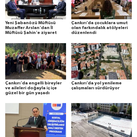
Yeni Şabanözü Müftüsü
Çankırı’da çocuklara umut
Muzaffer Arslan'dan İl
olan farkındalık atölyeleri
Müftüsü Şahin'e ziyaret
düzenlendi
Çankırı'da engelli bireyler
Çankırı’da yol yenileme
ve aileleri doğayla iç içe
çalışmaları sürdürüyor
güzel bir gün yaşadı