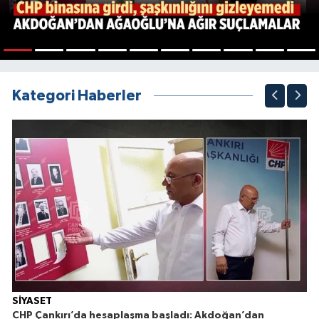
1
2
3
4
5
6
7
8
9
10
Kategori Haberler
SİYASET
CHP Çankırı’da hesaplaşma başladı: Akdoğan’dan