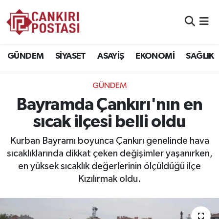
GÜNDEM
Nöbetçi Eczaneler
GÜNDEM
SİYASET
ASAYİŞ
EKONOMİ
SAĞLIK
SİYASET
Hava Durumu
GÜNDEM
ASAYİŞ
Namaz Vakitleri
Bayramda Çankırı'nın en
EKONOMİ
Trafik Durumu
sıcak ilçesi belli oldu
SAĞLIK
Süper Lig Puan Durumu ve Fikstür
Kurban Bayramı boyunca Çankırı genelinde hava
sıcaklıklarında dikkat çeken değişimler yaşanırken,
SPOR
Tüm Manşetler
en yüksek sıcaklık değerlerinin ölçüldüğü ilçe
Kızılırmak oldu.
EĞİTİM
Son Dakika Haberleri
YAŞAM
Haber Arşivi