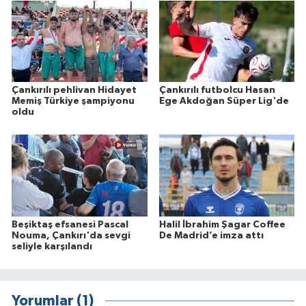
Çankırılı pehlivan Hidayet
Çankırılı futbolcu Hasan
Memiş Türkiye şampiyonu
Ege Akdoğan Süper Lig'de
oldu
Beşiktaş efsanesi Pascal
Halil İbrahim Şagar Coffee
Nouma, Çankırı'da sevgi
De Madrid’e imza attı
seliyle karşılandı
Yorumlar (1)