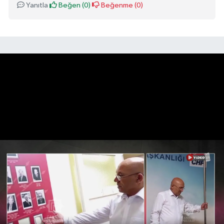
Yanıtla
Beğen (
0
)
Beğenme (
0
)