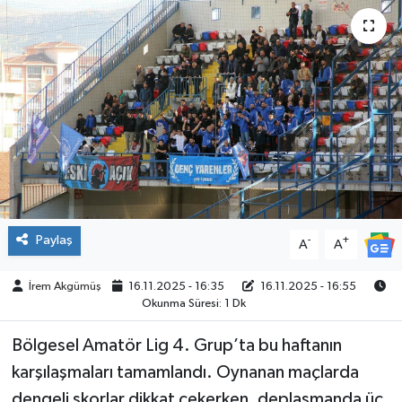
ÇEVRE
İLÇELER
RESMİ İLANLAR
KÜLTÜR
TURİZM
Paylaş
-
+
A
A
MAGAZİN
İrem Akgümüş
16.11.2025 - 16:35
16.11.2025 - 16:55
Okunma Süresi: 1 Dk
VEFAT
Bölgesel Amatör Lig 4. Grup’ta bu haftanın
BİLİM&TEKNOLOJİ
karşılaşmaları tamamlandı. Oynanan maçlarda
BÖLGE
dengeli skorlar dikkat çekerken, deplasmanda üç