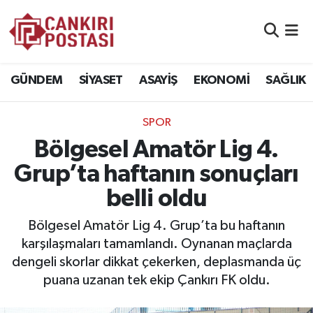
GÜNDEM
Nöbetçi Eczaneler
GÜNDEM
SİYASET
ASAYİŞ
EKONOMİ
SAĞLIK
SİYASET
Hava Durumu
SPOR
ASAYİŞ
Namaz Vakitleri
Bölgesel Amatör Lig 4.
EKONOMİ
Trafik Durumu
Grup’ta haftanın sonuçları
belli oldu
SAĞLIK
Süper Lig Puan Durumu ve Fikstür
Bölgesel Amatör Lig 4. Grup’ta bu haftanın
SPOR
Tüm Manşetler
karşılaşmaları tamamlandı. Oynanan maçlarda
dengeli skorlar dikkat çekerken, deplasmanda üç
EĞİTİM
Son Dakika Haberleri
puana uzanan tek ekip Çankırı FK oldu.
YAŞAM
Haber Arşivi