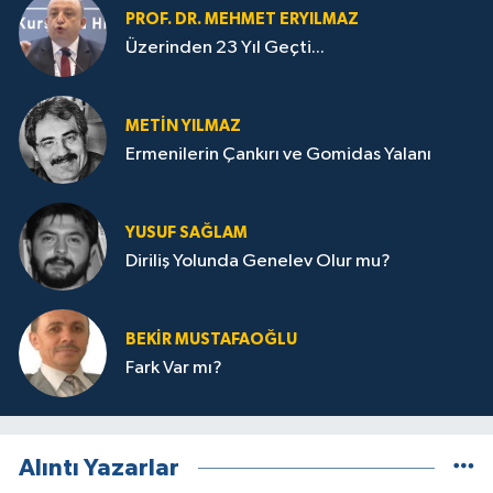
PROF. DR. MEHMET ERYILMAZ
Üzerinden 23 Yıl Geçti...
METIN YILMAZ
Ermenilerin Çankırı ve Gomidas Yalanı
YUSUF SAĞLAM
Diriliş Yolunda Genelev Olur mu?
BEKIR MUSTAFAOĞLU
Fark Var mı?
Alıntı Yazarlar