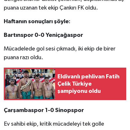
puana uzanan tek ekip Çankırı FK oldu.
TÜRKİYE
Haftanın sonuçları şöyle:
DÜNYA
Bartınspor 0-0 Yeniçağaspor
Mücadelede gol sesi çıkmadı, iki ekip de birer
puana razı oldu.
Eldivanlı pehlivan Fatih
Çelik Türkiye
şampiyonu oldu
Çarşambaspor 1-0 Sinopspor
Ev sahibi ekip, kritik mücadeleyi tek golle