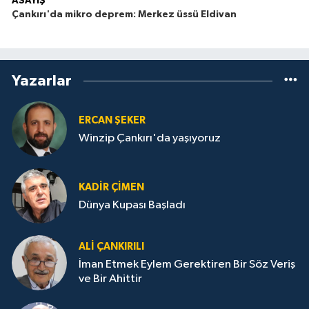
ASAYİŞ
Çankırı'da mikro deprem: Merkez üssü Eldivan
Yazarlar
ERCAN ŞEKER
Winzip Çankırı'da yaşıyoruz
KADIR ÇIMEN
Dünya Kupası Başladı
ALI ÇANKIRILI
İman Etmek Eylem Gerektiren Bir Söz Veriş
ve Bir Ahittir