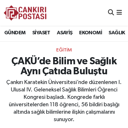
GÜNDEM
Nöbetçi Eczaneler
GÜNDEM
SİYASET
ASAYİŞ
EKONOMİ
SAĞLIK
SİYASET
Hava Durumu
EĞİTİM
ASAYİŞ
Namaz Vakitleri
ÇAKÜ’de Bilim ve Sağlık
EKONOMİ
Trafik Durumu
Aynı Çatıda Buluştu
SAĞLIK
Süper Lig Puan Durumu ve Fikstür
Çankırı Karatekin Üniversitesi’nde düzenlenen I.
Ulusal IV. Geleneksel Sağlık Bilimleri Öğrenci
SPOR
Tüm Manşetler
Kongresi başladı. Kongrede farklı
üniversitelerden 118 öğrenci, 56 bildiri başlığı
EĞİTİM
Son Dakika Haberleri
altında sağlık bilimlerine ilişkin çalışmalarını
sunuyor.
YAŞAM
Haber Arşivi