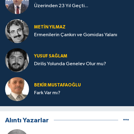
Üzerinden 23 Yıl Geçti...
METIN YILMAZ
Ermenilerin Çankırı ve Gomidas Yalanı
YUSUF SAĞLAM
Diriliş Yolunda Genelev Olur mu?
BEKIR MUSTAFAOĞLU
Fark Var mı?
Alıntı Yazarlar