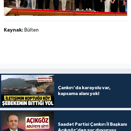
Kaynak:
Bülten
Çankırı'da karayolu var,
kapsama alanı yok!
Saadet Partisi Çankırı İl Başkanı
Açıkgöz’den suç duyurusu