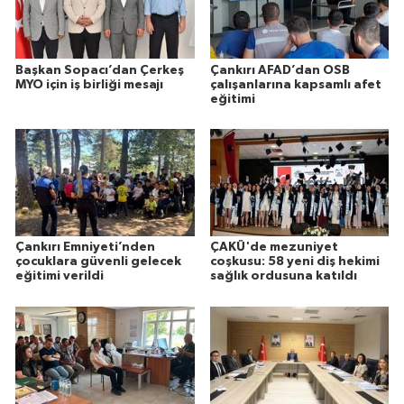
Başkan Sopacı’dan Çerkeş
Çankırı AFAD’dan OSB
MYO için iş birliği mesajı
çalışanlarına kapsamlı afet
eğitimi
Çankırı Emniyeti’nden
ÇAKÜ'de mezuniyet
çocuklara güvenli gelecek
coşkusu: 58 yeni diş hekimi
eğitimi verildi
sağlık ordusuna katıldı