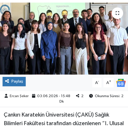
ÇEVRE
İLÇELER
RESMİ İLANLAR
KÜLTÜR
TURİZM
Paylaş
-
+
A
A
MAGAZİN
Ercan Şeker
03.06.2026 - 15:48
2
Okunma Süresi: 2
VEFAT
Dk
BİLİM&TEKNOLOJİ
Çankırı Karatekin Üniversitesi (ÇAKÜ) Sağlık
Bilimleri Fakültesi tarafından düzenlenen “I. Ulusal
BÖLGE