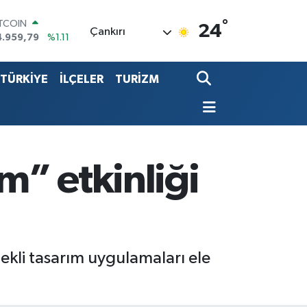
°
OLAR
24
Çankırı
7,7436
%0.18
URO
5,2510
%0.32
TÜRKİYE
İLÇELER
TURİZM
TERLİN
4,4811
%0.38
.ALTIN
660.55
%0.03
İST100
3.779
%-14
ITCOIN
m” etkinliği
4.959,79
%1.11
ekli tasarım uygulamaları ele