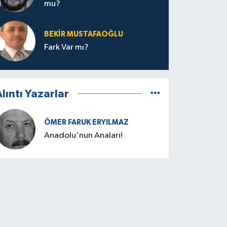
mu?
BEKIR MUSTAFAOĞLU
Fark Var mı?
lıntı Yazarlar
ÖMER FARUK ERYILMAZ
Anadolu'nun Anaları!