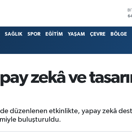
D
4
E
5
SAĞLIK
SPOR
EĞİTİM
YAŞAM
ÇEVRE
BÖLGE
S
6
G
6
B
1
B
ay zekâ ve tasarı
6
nde düzenlenen etkinlikte, yapay zekâ dest
imiyle buluşturuldu.