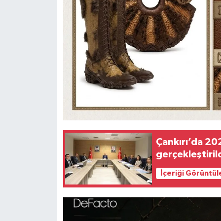
Çankırı’da 20
gerçekleştiril
İçeriği Görüntül