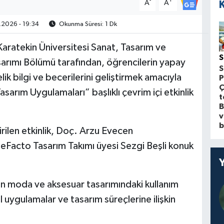
-
+
A
A
2026 - 19:34
Okunma Süresi: 1 Dk
 Karatekin Üniversitesi Sanat, Tasarım ve
S
sarımı Bölümü tarafından, öğrencilerin yapay
S
ik bilgi ve becerilerini geliştirmek amacıyla
P
Ç
sarım Uygulamaları” başlıklı çevrim içi etkinlik
t
B
v
b
rilen etkinlik, Doç. Arzu Evecen
eFacto Tasarım Takımı üyesi Sezgi Beşli konuk
in moda ve aksesuar tasarımındaki kullanım
l uygulamalar ve tasarım süreçlerine ilişkin