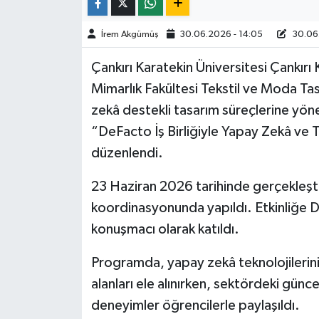
TÜRKİYE
İrem Akgümüş
30.06.2026 - 14:05
30.06.
Çankırı Karatekin Üniversitesi Çankırı
DÜNYA
Mimarlık Fakültesi Tekstil ve Moda Ta
zekâ destekli tasarım süreçlerine yönel
“DeFacto İş Birliğiyle Yapay Zekâ ve Ta
düzenlendi.
23 Haziran 2026 tarihinde gerçekleşti
koordinasyonunda yapıldı. Etkinliğe D
konuşmacı olarak katıldı.
Programda, yapay zekâ teknolojilerin
alanları ele alınırken, sektördeki günce
deneyimler öğrencilerle paylaşıldı.