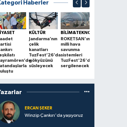
Kategori Haberler
ÇEVRE
K
Çankırı'da
S
İYASET
KÜLTÜR
BİLİM&TEKNOLOJİ
çiftçilerle
1
aadet
Jandarma’nın
ROKETSAN'ın
Cuma
A
artisi
çelik
milli hava
buluşmaları
z
ankırı
kanatları
savunma
sürüyor
a
eşkilatı
TuzFest’26’da
sistemleri
ayramören’de
gökyüzünü
TuzFest'26'da
atandaşlarla
süsleyecek
sergilenecek
uluştu
Yazarlar
ERCAN ŞEKER
Winzip Çankırı'da yaşıyoruz