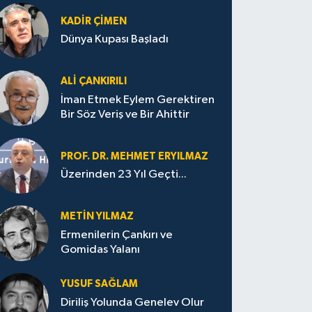
KADIR ÇIMEN
Dünya Kupası Başladı
ALI ÇANKIRILI
İman Etmek Eylem Gerektiren
Bir Söz Veriş ve Bir Ahittir
PROF. DR. MEHMET ERYILMAZ
Üzerinden 23 Yıl Geçti...
METIN YILMAZ
Ermenilerin Çankırı ve
Gomidas Yalanı
YUSUF SAĞLAM
Diriliş Yolunda Genelev Olur