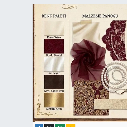
ÇEVRE
İLÇELER
RESMİ İLANLAR
KÜLTÜR
TURİZM
MAGAZİN
VEFAT
BİLİM&TEKNOLOJİ
BÖLGE