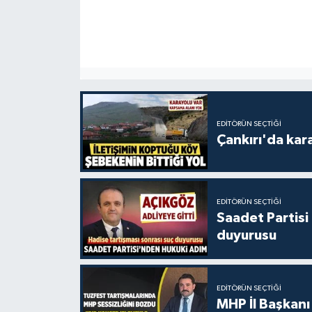
EDITÖRÜN SEÇTIĞI
Çankırı'da kar
EDITÖRÜN SEÇTIĞI
Saadet Partisi
duyurusu
EDITÖRÜN SEÇTIĞI
MHP İl Başkanı