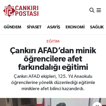
GÜNDEM
Nöbetçi Eczaneler
GÜNDEM
SİYASET
ASAYİŞ
EKONOMİ
SAĞLIK
SİYASET
Hava Durumu
EĞİTİM
ASAYİŞ
Namaz Vakitleri
Çankırı AFAD’dan minik
EKONOMİ
Trafik Durumu
öğrencilere afet
farkındalığı eğitimi
SAĞLIK
Süper Lig Puan Durumu ve Fikstür
Çankırı AFAD ekipleri, 125. Yıl Anaokulu
SPOR
Tüm Manşetler
öğrencilerine yönelik düzenlediği eğitimle
miniklere afet bilinci kazandırdı.
EĞİTİM
Son Dakika Haberleri
YAŞAM
Haber Arşivi