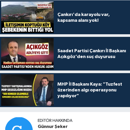
Çankırı'da karayolu var,
kapsama alanı yok!
Saadet Partisi Çankırı İl Başkanı
Açıkgöz’den suç duyurusu
MHP İl Başkanı Kaya: "Tuzfest
üzerinden algı operasyonu
yapılıyor"
EDITÖR HAKKINDA
Günnur Şeker