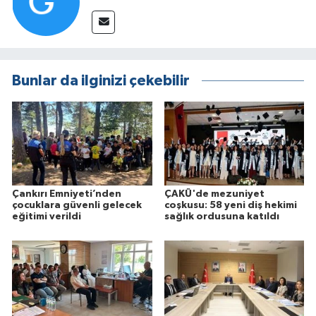
Bunlar da ilginizi çekebilir
Çankırı Emniyeti’nden
ÇAKÜ'de mezuniyet
çocuklara güvenli gelecek
coşkusu: 58 yeni diş hekimi
eğitimi verildi
sağlık ordusuna katıldı