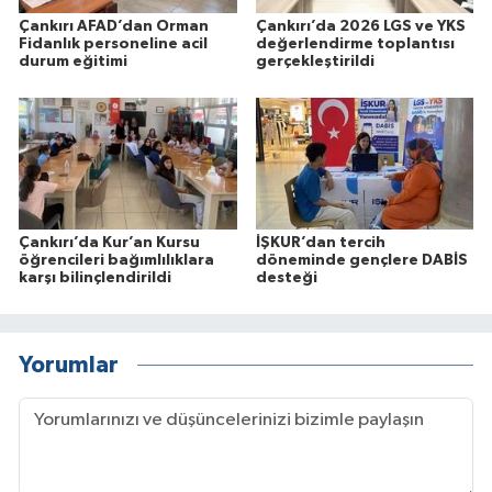
Çankırı AFAD’dan Orman
Çankırı’da 2026 LGS ve YKS
Fidanlık personeline acil
değerlendirme toplantısı
durum eğitimi
gerçekleştirildi
Çankırı’da Kur’an Kursu
İŞKUR’dan tercih
öğrencileri bağımlılıklara
döneminde gençlere DABİS
karşı bilinçlendirildi
desteği
Yorumlar