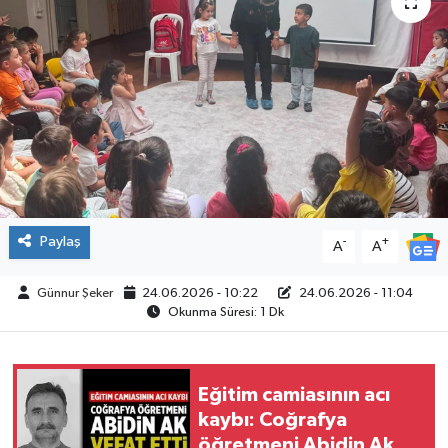
ÇEVRE
İLÇELER
RESMİ İLANLAR
KÜLTÜR
TURİZM
Paylaş
-
+
A
A
MAGAZİN
Günnur Şeker
24.06.2026 - 10:22
24.06.2026 - 11:04
Okunma Süresi: 1 Dk
VEFAT
BİLİM&TEKNOLOJİ
Eğitim camiasının acı
kaybı: Coğrafya
öğretmeni Abidin Ak
BÖLGE