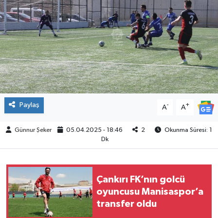
ÇEVRE
İLÇELER
RESMİ İLANLAR
KÜLTÜR
Paylaş
-
+
A
A
TURİZM
Günnur Şeker
05.04.2025 - 18:46
2
Okunma Süresi: 1
Dk
MAGAZİN
VEFAT
Çankırı FK’nın golcü
oyuncusu Manisaspor’a
BİLİM&TEKNOLOJİ
transfer oldu
BÖLGE