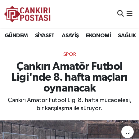
GÜNDEM
Nöbetçi Eczaneler
GÜNDEM
SİYASET
ASAYİŞ
EKONOMİ
SAĞLIK
SİYASET
Hava Durumu
SPOR
ASAYİŞ
Namaz Vakitleri
Çankırı Amatör Futbol
EKONOMİ
Trafik Durumu
Ligi'nde 8. hafta maçları
oynanacak
SAĞLIK
Süper Lig Puan Durumu ve Fikstür
Çankırı Amatör Futbol Ligi 8. hafta mücadelesi,
SPOR
Tüm Manşetler
bir karşılaşma ile sürüyor.
EĞİTİM
Son Dakika Haberleri
YAŞAM
Haber Arşivi