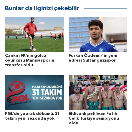
Bunlar da ilginizi çekebilir
Çankırı FK’nın golcü
Furkan Özdemir’in yeni
oyuncusu Manisaspor’a
adresi Sultangazispor
transfer oldu
PGL’de yaprak dökümü: 31
Eldivanlı pehlivan Fatih
takım yeni sezonda yok
Çelik Türkiye şampiyonu
oldu