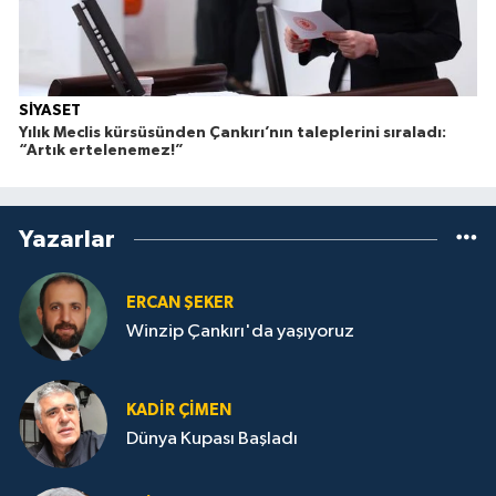
SİYASET
Yılık Meclis kürsüsünden Çankırı’nın taleplerini sıraladı:
“Artık ertelenemez!”
Yazarlar
ERCAN ŞEKER
Winzip Çankırı'da yaşıyoruz
KADIR ÇIMEN
Dünya Kupası Başladı