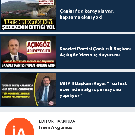
Çankırı'da karayolu var,
kapsama alanı yok!
Saadet Partisi Çankırı İl Başkanı
Açıkgöz’den suç duyurusu
MHP İl Başkanı Kaya: "Tuzfest
üzerinden algı operasyonu
yapılıyor"
EDITÖR HAKKINDA
İrem Akgümüş