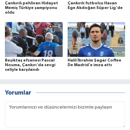
Çankırılı pehlivan Hidayet
Çankırılı futbolcu Hasan
Memiş Türkiye şampiyonu
Ege Akdoğan Süper Lig'de
oldu
Beşiktaş efsanesi Pascal
Halil İbrahim Şagar Coffee
Nouma, Çankırı'da sevgi
De Madrid’e imza attı
seliyle karşılandı
Yorumlar