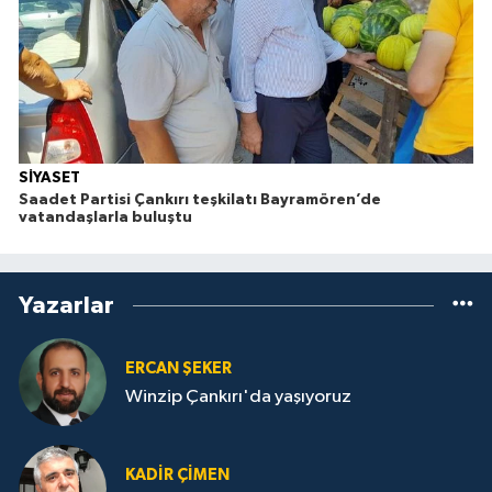
SİYASET
Saadet Partisi Çankırı teşkilatı Bayramören’de
vatandaşlarla buluştu
Yazarlar
ERCAN ŞEKER
Winzip Çankırı'da yaşıyoruz
KADIR ÇIMEN