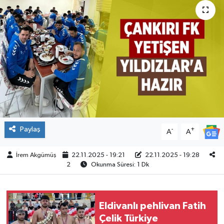
ÇEVRE
İLÇELER
RESMİ İLANLAR
KÜLTÜR
TURİZM
Paylaş
-
+
A
A
MAGAZİN
İrem Akgümüş
22.11.2025 - 19:21
22.11.2025 - 19:28
2
Okunma Süresi: 1 Dk
VEFAT
BİLİM&TEKNOLOJİ
Eldivanlı pehlivan Fatih
Çelik Türkiye
BÖLGE