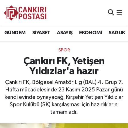
GÜNDEM
Nöbetçi Eczaneler
GÜNDEM
SİYASET
ASAYİŞ
EKONOMİ
SAĞLIK
SİYASET
Hava Durumu
SPOR
ASAYİŞ
Namaz Vakitleri
Çankırı FK, Yetişen
EKONOMİ
Trafik Durumu
Yıldızlar'a hazır
SAĞLIK
Süper Lig Puan Durumu ve Fikstür
Çankırı FK, Bölgesel Amatör Lig (BAL) 4. Grup 7.
Hafta mücadelesinde 23 Kasım 2025 Pazar günü
SPOR
Tüm Manşetler
kendi evinde oynayacağı Kırşehir Yetişen Yıldızlar
Spor Kulübü (SK) karşılaşması için hazırlıklarını
EĞİTİM
Son Dakika Haberleri
tamamladı.
YAŞAM
Haber Arşivi