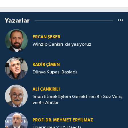
Yazarlar
ERCAN ŞEKER
Winzip Çankırı'da yaşıyoruz
KADIR ÇIMEN
Dünya Kupası Başladı
ALI ÇANKIRILI
İman Etmek Eylem Gerektiren Bir Söz Veriş
ve Bir Ahittir
PROF. DR. MEHMET ERYILMAZ
Üzerinden 23 Yıl Geçti...