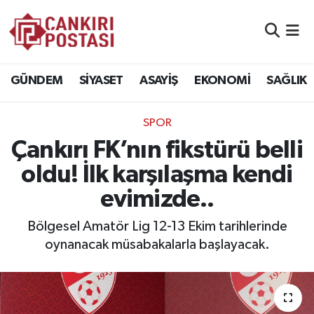
GÜNDEM
Nöbetçi Eczaneler
GÜNDEM
SİYASET
ASAYİŞ
EKONOMİ
SAĞLIK
SİYASET
Hava Durumu
SPOR
ASAYİŞ
Namaz Vakitleri
Çankırı FK’nın fikstürü belli
EKONOMİ
Trafik Durumu
oldu! İlk karşılaşma kendi
evimizde..
SAĞLIK
Süper Lig Puan Durumu ve Fikstür
Bölgesel Amatör Lig 12-13 Ekim tarihlerinde
SPOR
Tüm Manşetler
oynanacak müsabakalarla başlayacak.
EĞİTİM
Son Dakika Haberleri
YAŞAM
Haber Arşivi