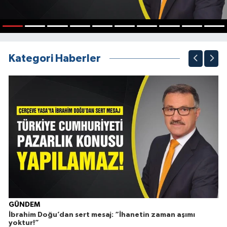
1
2
3
4
5
6
7
8
9
10
Kategori Haberler
Ç
GÜNDEM
İbrahim Doğu’dan sert mesaj: “İhanetin zaman aşımı
yoktur!”