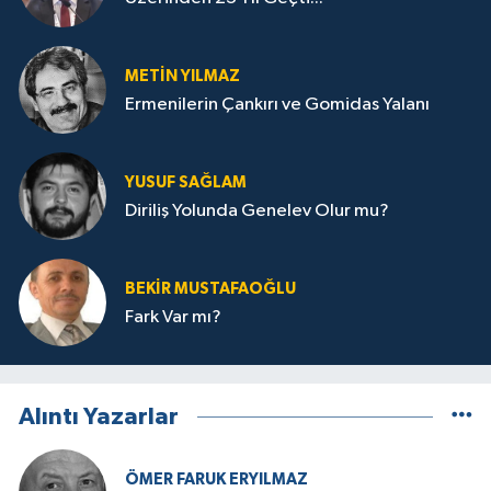
METIN YILMAZ
Ermenilerin Çankırı ve Gomidas Yalanı
YUSUF SAĞLAM
Diriliş Yolunda Genelev Olur mu?
BEKIR MUSTAFAOĞLU
Fark Var mı?
Alıntı Yazarlar
ÖMER FARUK ERYILMAZ