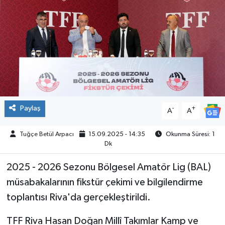
ÇEVRE
İLÇELER
RESMİ İLANLAR
KÜLTÜR
Paylaş
-
+
A
A
TURİZM
Tuğçe Betül Arpacı
15.09.2025 - 14:35
Okunma Süresi: 1
Dk
MAGAZİN
2025 - 2026 Sezonu Bölgesel Amatör Lig (BAL)
VEFAT
müsabakalarının fikstür çekimi ve bilgilendirme
toplantısı Riva'da gerçekleştirildi.
BİLİM&TEKNOLOJİ
TFF Riva Hasan Doğan Millî Takımlar Kamp ve
BÖLGE