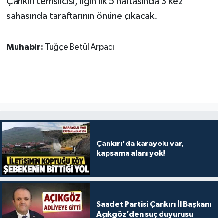
Çankırı temsilcisi, ligin ilk 5 haftasında 3 kez
sahasında taraftarının önüne çıkacak.
Muhabir:
Tuğçe Betül Arpacı
Çankırı'da karayolu var,
kapsama alanı yok!
Saadet Partisi Çankırı İl Başkanı
Açıkgöz’den suç duyurusu