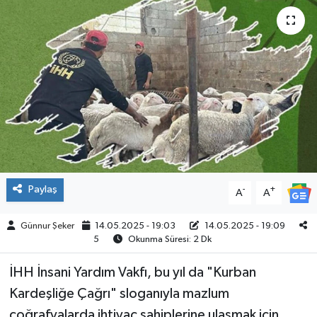
ÇEVRE
İLÇELER
RESMİ İLANLAR
KÜLTÜR
TURİZM
Paylaş
-
+
A
A
MAGAZİN
Günnur Şeker
14.05.2025 - 19:03
14.05.2025 - 19:09
5
Okunma Süresi: 2 Dk
VEFAT
İHH İnsani Yardım Vakfı, bu yıl da "Kurban
BİLİM&TEKNOLOJİ
Kardeşliğe Çağrı" sloganıyla mazlum
BÖLGE
coğrafyalarda ihtiyaç sahiplerine ulaşmak için