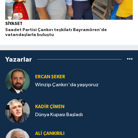
SİYASET
Saadet Partisi Çankırı teşkilatı Bayramören’de
vatandaşlarla buluştu
Yazarlar
ERCAN ŞEKER
Winzip Çankırı'da yaşıyoruz
KADIR ÇIMEN
Dünya Kupası Başladı
ALI ÇANKIRILI