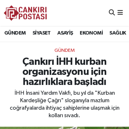
GÜNDEM
Nöbetçi Eczaneler
GÜNDEM
SİYASET
ASAYİŞ
EKONOMİ
SAĞLIK
SİYASET
Hava Durumu
GÜNDEM
ASAYİŞ
Namaz Vakitleri
Çankırı İHH kurban
EKONOMİ
Trafik Durumu
organizasyonu için
hazırlıklara başladı
SAĞLIK
Süper Lig Puan Durumu ve Fikstür
İHH İnsani Yardım Vakfı, bu yıl da "Kurban
SPOR
Tüm Manşetler
Kardeşliğe Çağrı" sloganıyla mazlum
coğrafyalarda ihtiyaç sahiplerine ulaşmak için
EĞİTİM
Son Dakika Haberleri
kolları sıvadı.
YAŞAM
Haber Arşivi