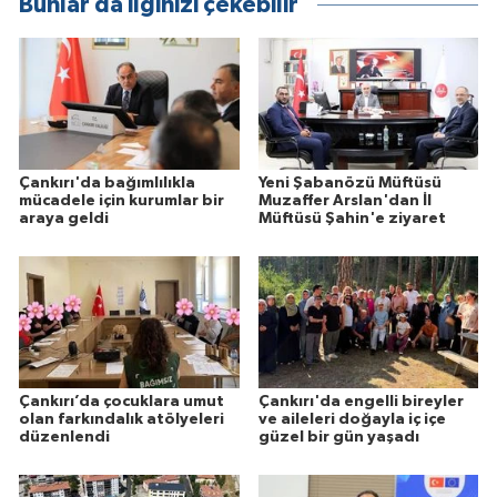
Bunlar da ilginizi çekebilir
Çankırı'da bağımlılıkla
Yeni Şabanözü Müftüsü
mücadele için kurumlar bir
Muzaffer Arslan'dan İl
araya geldi
Müftüsü Şahin'e ziyaret
Çankırı’da çocuklara umut
Çankırı'da engelli bireyler
olan farkındalık atölyeleri
ve aileleri doğayla iç içe
düzenlendi
güzel bir gün yaşadı