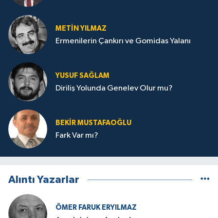
METIN YILMAZ
Ermenilerin Çankırı ve Gomidas Yalanı
YUSUF SAĞLAM
Diriliş Yolunda Genelev Olur mu?
BEKIR MUSTAFAOĞLU
Fark Var mı?
Alıntı Yazarlar
ÖMER FARUK ERYILMAZ