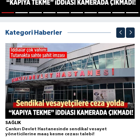
1
2
3
4
5
6
7
8
9
10
Kategori Haberler
SAĞLIK
Çankırı Devlet Hastanesinde sendikal vesayet
yöneticilerine maaş kesme cezası talebi!