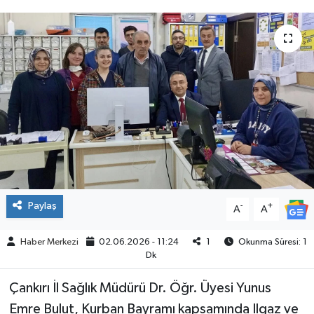
ÇEVRE
İLÇELER
RESMİ İLANLAR
KÜLTÜR
TURİZM
MAGAZİN
Paylaş
-
+
A
A
VEFAT
Haber Merkezi
02.06.2026 - 11:24
1
Okunma Süresi: 1
Dk
BİLİM&TEKNOLOJİ
Çankırı İl Sağlık Müdürü Dr. Öğr. Üyesi Yunus
Emre Bulut, Kurban Bayramı kapsamında Ilgaz ve
BÖLGE