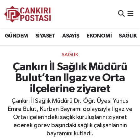
GÜNDEM
Nöbetçi Eczaneler
GÜNDEM
SİYASET
ASAYİŞ
EKONOMİ
SAĞLIK
SİYASET
Hava Durumu
SAĞLIK
ASAYİŞ
Namaz Vakitleri
Çankırı İl Sağlık Müdürü
EKONOMİ
Trafik Durumu
Bulut’tan Ilgaz ve Orta
ilçelerine ziyaret
SAĞLIK
Süper Lig Puan Durumu ve Fikstür
Çankırı İl Sağlık Müdürü Dr. Öğr. Üyesi Yunus
SPOR
Tüm Manşetler
Emre Bulut, Kurban Bayramı dolayısıyla Ilgaz ve
Orta ilçelerindeki sağlık kuruluşlarını ziyaret
EĞİTİM
Son Dakika Haberleri
ederek görev başındaki sağlık çalışanlarının
bayramını kutladı.
YAŞAM
Haber Arşivi