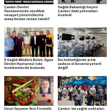
Çankırı Devlet
Sağlık Bakanlığı heyeti
Hastanesinde sendikal
Çankırı’daki yatırımları
vesayet yöneticilerine
inceledi
maaş kesme cezası talebi!
İl Sağlık Müdürü Bulut, Ilgaz
Diş hekimliğinde artık
Devlet Hastanesi'nde
sadece el becerisi yeterli
incelemelerde bulundu
değil!
Uzun Yaşamın Yeni Formülü:
Çankırı'da sağlık noktaları