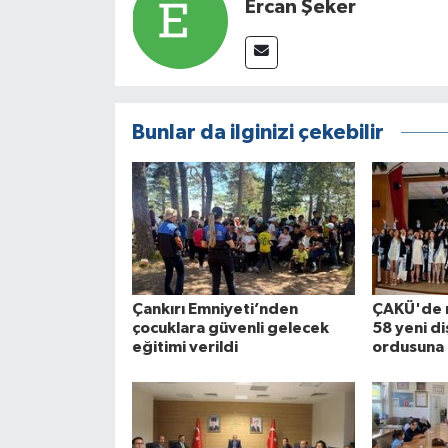
Ercan Şeker
Bunlar da ilginizi çekebilir
Çankırı Emniyeti’nden
ÇAKÜ'de 
çocuklara güvenli gelecek
58 yeni di
eğitimi verildi
ordusuna 