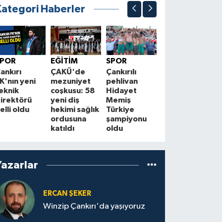
Kategori Haberler
EKONOMİ
Kurşunlu ve
Ç
SPOR
EĞİTİM
SPOR
Atkaracalar'da
f
ankırı
ÇAKÜ'de
Çankırılı
enerji hattı
H
K'nın yeni
mezuniyet
pehlivan
yenileniyor
eknik
coşkusu: 58
Hidayet
S
irektörü
yeni diş
Memiş
elli oldu
hekimi sağlık
Türkiye
ordusuna
şampiyonu
katıldı
oldu
Yazarlar
ERCAN ŞEKER
Winzip Çankırı'da yaşıyoruz