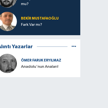
mu?
BEKIR MUSTAFAOĞLU
Fark Var mı?
lıntı Yazarlar
ÖMER FARUK ERYILMAZ
Anadolu'nun Anaları!