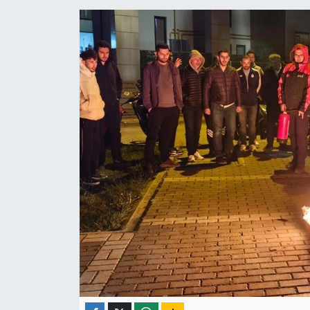
ÇEVRE
İLÇELER
RESMİ İLANLAR
KÜLTÜR
TURİZM
MAGAZİN
VEFAT
BİLİM&TEKNOLOJİ
BÖLGE