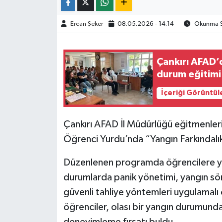
TÜRKİYE
Ercan Şeker
08.05.2026 - 14:14
Okunma Sü
DÜNYA
Çankırı AFAD’
durum eğitimi
İçeriği Görüntül
Çankırı AFAD İl Müdürlüğü eğitmenleri
Öğrenci Yurdu’nda “Yangın Farkındalık 
Düzenlenen programda öğrencilere yan
durumlarda panik yönetimi, yangın sönd
güvenli tahliye yöntemleri uygulamalı 
öğrenciler, olası bir yangın durumunda