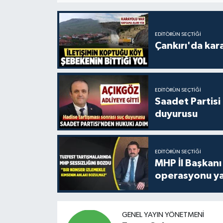
EDITÖRÜN SEÇTIĞI
Çankırı'da kar
EDITÖRÜN SEÇTIĞI
Saadet Partisi
duyurusu
EDITÖRÜN SEÇTIĞI
MHP İl Başkanı
operasyonu ya
GENEL YAYIN YÖNETMENI