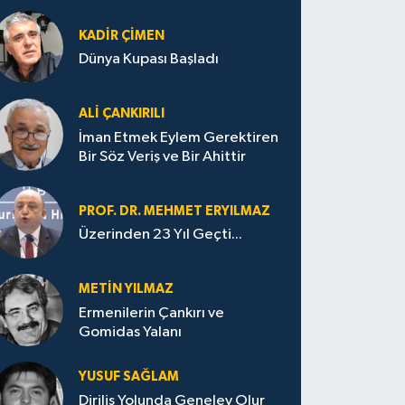
KADIR ÇIMEN
Dünya Kupası Başladı
ALI ÇANKIRILI
İman Etmek Eylem Gerektiren
Bir Söz Veriş ve Bir Ahittir
PROF. DR. MEHMET ERYILMAZ
Üzerinden 23 Yıl Geçti...
METIN YILMAZ
Ermenilerin Çankırı ve
Gomidas Yalanı
YUSUF SAĞLAM
Diriliş Yolunda Genelev Olur