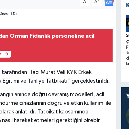
-
+
A
A
resi: 1 Dk
dan Orman Fidanlık personeline acil
Ç
F
t
e
d
b
 tarafından Hacı Murat Veli KYK Erkek
Eğitimi ve Tahliye Tatbikatı” gerçekleştirildi.
gın anında doğru davranış modelleri, acil
ürme cihazlarının doğru ve etkin kullanımı ile
olarak anlatıldı. Tatbikat kapsamında
 nasıl hareket etmeleri gerektiğini birebir