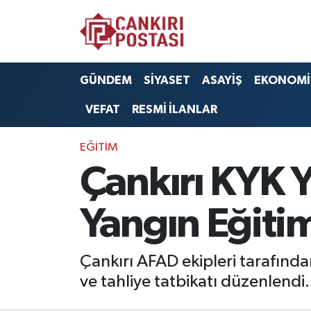
GÜNDEM
Nöbetçi Eczaneler
GÜNDEM
SİYASET
ASAYİŞ
EKONOMİ
SİYASET
Hava Durumu
VEFAT
RESMİ İLANLAR
ASAYİŞ
Namaz Vakitleri
EĞİTİM
EKONOMİ
Trafik Durumu
Çankırı KYK
SAĞLIK
Süper Lig Puan Durumu ve Fikstür
Yangın Eğiti
SPOR
Tüm Manşetler
Çankırı AFAD ekipleri tarafınd
EĞİTİM
Son Dakika Haberleri
ve tahliye tatbikatı düzenlendi.
YAŞAM
Haber Arşivi