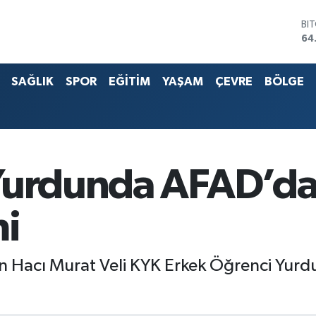
64
DO
47
EU
55
SAĞLIK
SPOR
EĞİTİM
YAŞAM
ÇEVRE
BÖLGE
ST
64
G.
65
Bİ
13
 Yurdunda AFAD’da
mi
an Hacı Murat Veli KYK Erkek Öğrenci Yurdu