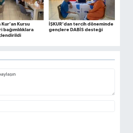
a Kur’an Kursu
İŞKUR’dan tercih döneminde
i bağımlılıklara
gençlere DABİS desteği
çlendirildi