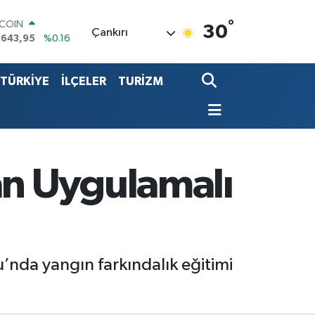
.643,95
%0.16
°
LAR
30
Çankırı
,6006
%0.06
RO
,0250
%0.02
TÜRKİYE
İLÇELER
TURİZM
ERLİN
,2398
%0.2
ALTIN
00.87
%0.12
ST100
.799
%70
n Uygulamalı
’nda yangın farkındalık eğitimi