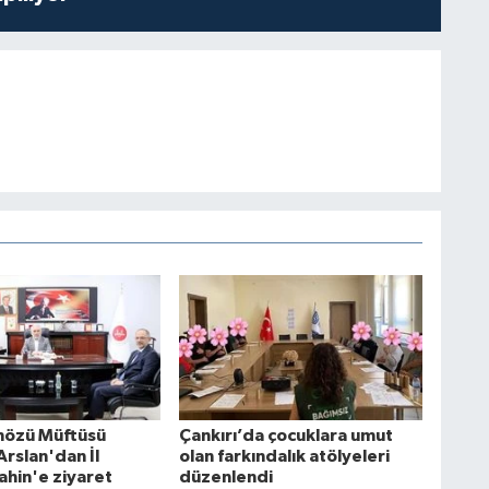
nözü Müftüsü
Çankırı’da çocuklara umut
rslan'dan İl
olan farkındalık atölyeleri
ahin'e ziyaret
düzenlendi