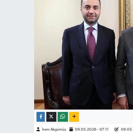
ÇEVRE
İLÇELER
RESMİ İLANLAR
KÜLTÜR
TURİZM
MAGAZİN
VEFAT
BİLİM&TEKNOLOJİ
İrem Akgümüş
09.05.2026 - 07:11
09.05.
BÖLGE