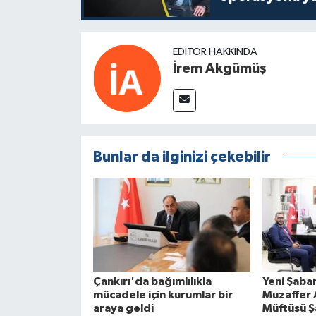
EDITÖR HAKKINDA
İrem Akgümüş
Bunlar da ilginizi çekebilir
Çankırı'da bağımlılıkla
Yeni Şaba
mücadele için kurumlar bir
Muzaffer A
araya geldi
Müftüsü Ş