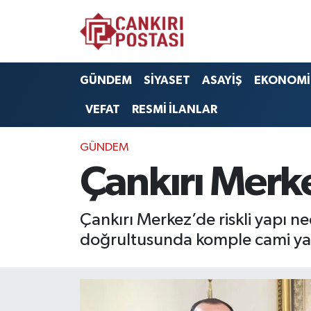
GÜNDEM
Nöbetçi Eczaneler
GÜNDEM
SİYASET
ASAYİŞ
EKONOMİ
SİYASET
Hava Durumu
VEFAT
RESMİ İLANLAR
ASAYİŞ
Namaz Vakitleri
GÜNDEM
EKONOMİ
Trafik Durumu
Çankırı Merk
SAĞLIK
Süper Lig Puan Durumu ve Fikstür
Çankırı Merkez’de riskli yapı ne
SPOR
Tüm Manşetler
doğrultusunda komple cami yapı
EĞİTİM
Son Dakika Haberleri
YAŞAM
Haber Arşivi