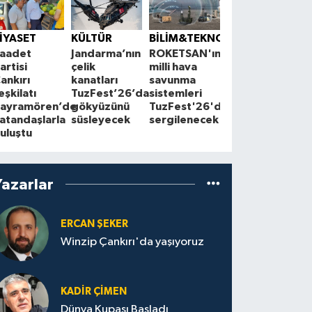
ÇEVRE
K
Çankırı'da
S
İYASET
KÜLTÜR
BİLİM&TEKNOLOJİ
çiftçilerle
1
aadet
Jandarma’nın
ROKETSAN'ın
Cuma
A
artisi
çelik
milli hava
buluşmaları
z
ankırı
kanatları
savunma
sürüyor
a
eşkilatı
TuzFest’26’da
sistemleri
ayramören’de
gökyüzünü
TuzFest'26'da
atandaşlarla
süsleyecek
sergilenecek
uluştu
Yazarlar
ERCAN ŞEKER
Winzip Çankırı'da yaşıyoruz
KADIR ÇIMEN
Dünya Kupası Başladı