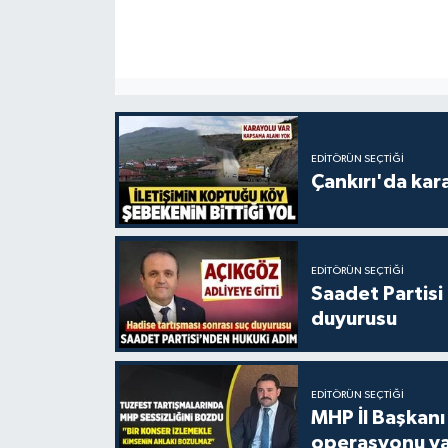
EDITÖRÜN SEÇTIĞI
Çankırı'da kar
EDITÖRÜN SEÇTIĞI
Saadet Partisi
duyurusu
EDITÖRÜN SEÇTIĞI
MHP İl Başkanı
operasyonu ya