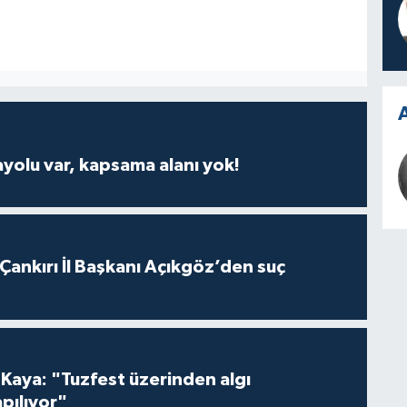
A
ayolu var, kapsama alanı yok!
 Çankırı İl Başkanı Açıkgöz’den suç
 Kaya: "Tuzfest üzerinden algı
pılıyor"