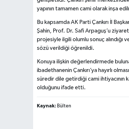
genişletildi. Çankırı şehir merkezindek
yapının tamamen cami olarak inşa edil
Bu kapsamda AK Parti Çankırı İl Başka
Şahin, Prof. Dr. Safi Arpaguş’u ziyare
projesiyle ilgili olumlu sonuç alındığı
sözü verildiği öğrenildi.
Konuya ilişkin değerlendirmede buluna
ibadethanenin Çankırı’ya hayırlı olma
süredir dile getirdiği cami ihtiyacının
olduğunu ifade etti.
Kaynak:
Bülten