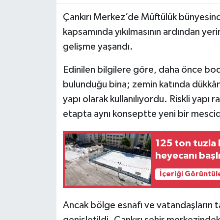
Çankırı Merkez’de Müftülük bünyesinde
TÜRKİYE
kapsamında yıkılmasının ardından yerine
gelişme yaşandı.
DÜNYA
Edinilen bilgilere göre, daha önce bo
bulunduğu bina; zemin katında dükkânlar
yapı olarak kullanılıyordu. Riskli yapı 
etapta aynı konseptte yeni bir mescid
125 ton tuzla
heyecanı başl
İçeriği Görüntül
Ancak bölge esnafı ve vatandaşların t