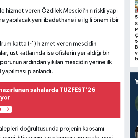
 hizmet veren Özdilek Mescidi’nin riskli yapı
S
 yapılacak yeni ibadethane ile ilgili önemli bir
S
P
Ç
t
drum katta (-1) hizmet veren mescidin
B
, üst katlarında ise ofislerin yer aldığı bir
v
b
raporunun ardından yıkılan mescidin yerine ilk
 yapılması planlandı.
 hazırlanan sahalarda TUZFEST’26
ıyor
e
alepleri doğrultusunda projenin kapsamı