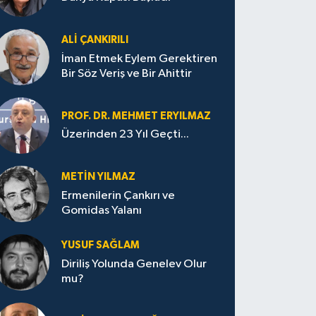
ALI ÇANKIRILI
İman Etmek Eylem Gerektiren
Bir Söz Veriş ve Bir Ahittir
PROF. DR. MEHMET ERYILMAZ
Üzerinden 23 Yıl Geçti...
METIN YILMAZ
Ermenilerin Çankırı ve
Gomidas Yalanı
YUSUF SAĞLAM
Diriliş Yolunda Genelev Olur
mu?