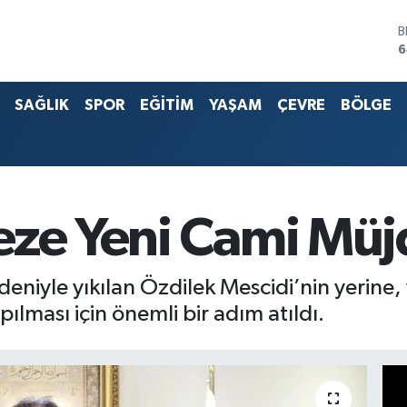
B
6
D
4
SAĞLIK
SPOR
EĞİTİM
YAŞAM
ÇEVRE
BÖLGE
E
5
S
6
G
6
B
eze Yeni Cami Müj
1
deniyle yıkılan Özdilek Mescidi’nin yerine,
lması için önemli bir adım atıldı.