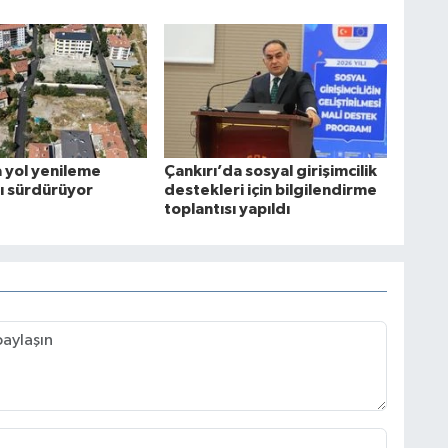
a yol yenileme
Çankırı’da sosyal girişimcilik
rı sürdürüyor
destekleri için bilgilendirme
toplantısı yapıldı