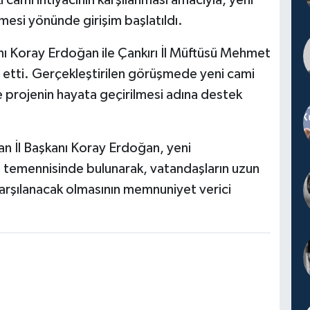
i cami ihtiyacının karşılanması amacıyla, yeni
mesi yönünde girişim başlatıldı.
nı Koray Erdoğan ile Çankırı İl Müftüsü Mehmet
t etti. Gerçekleştirilen görüşmede yeni cami
 ve projenin hayata geçirilmesi adına destek
n İl Başkanı Koray Erdoğan, yeni
sı temennisinde bulunarak, vatandaşların uzun
 karşılanacak olmasının memnuniyet verici