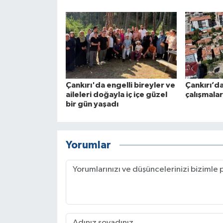
Çankırı'da engelli bireyler ve
Çankırı’d
aileleri doğayla iç içe güzel
çalışmala
bir gün yaşadı
Yorumlar