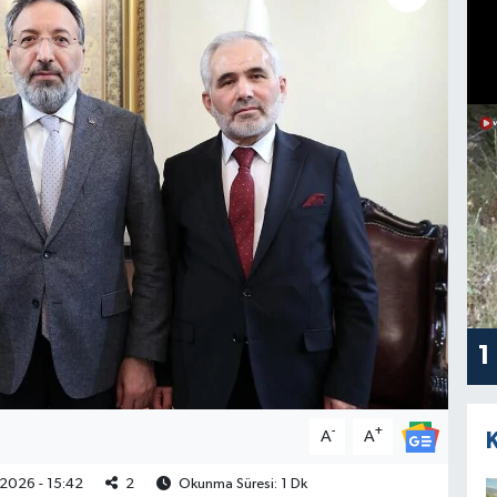
1
-
+
A
A
2026 - 15:42
2
Okunma Süresi: 1 Dk