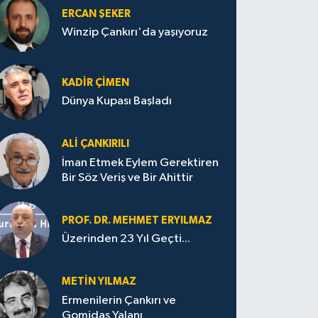
ERCAN ŞEKER
Winzip Çankırı'da yaşıyoruz
KADIR ÇIMEN
Dünya Kupası Başladı
ALI ÇANKIRILI
İman Etmek Eylem Gerektiren
Bir Söz Veriş ve Bir Ahittir
PROF. DR. MEHMET ERYILMAZ
Üzerinden 23 Yıl Geçti...
METIN YILMAZ
Ermenilerin Çankırı ve
Gomidas Yalanı