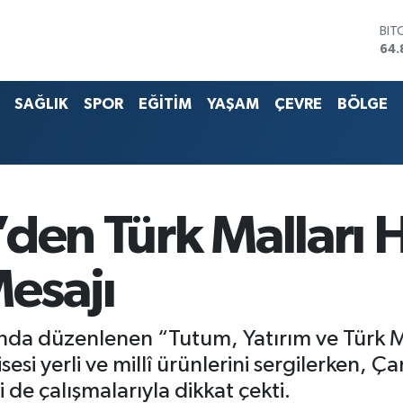
64.
DO
47,
EU
55,
SAĞLIK
SPOR
EĞİTİM
YAŞAM
ÇEVRE
BÖLGE
STE
64,
G.A
666
BİS
13.
den Türk Malları 
Mesajı
da düzenlenen “Tutum, Yatırım ve Türk Mal
esi yerli ve millî ürünlerini sergilerken, 
 de çalışmalarıyla dikkat çekti.