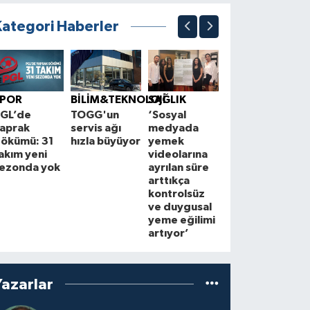
Kategori Haberler
BÖLGE
K
Çorum'un en
B
SPOR
BİLİM&TEKNOLOJİ
SAĞLIK
işlek caddesi
A
GL’de
TOGG'un
‘Sosyal
yeni
M
aprak
servis ağı
medyada
çehresine
t
ökümü: 31
hızla büyüyor
yemek
kavuşuyor
i
akım yeni
videolarına
a
ezonda yok
ayrılan süre
arttıkça
kontrolsüz
ve duygusal
yeme eğilimi
artıyor’
Yazarlar