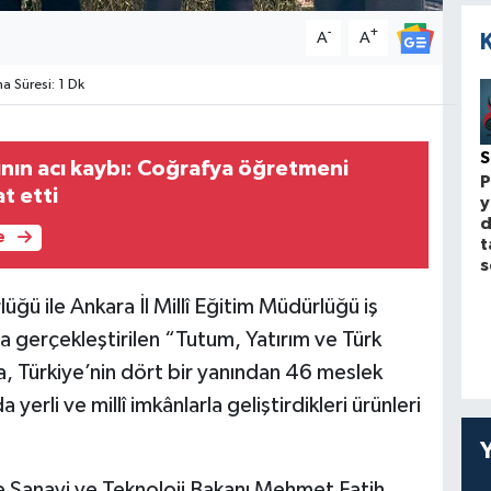
-
+
A
A
 Süresi: 1 Dk
ının acı kaybı: Coğrafya öğretmeni
P
t etti
y
d
e
t
s
ğü ile Ankara İl Millî Eğitim Müdürlüğü iş
nda gerçekleştirilen “Tutum, Yatırım ve Türk
da, Türkiye’nin dört bir yanından 46 meslek
yerli ve millî imkânlarla geliştirdikleri ürünleri
 ile Sanayi ve Teknoloji Bakanı Mehmet Fatih