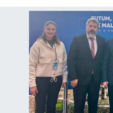
ÇEVRE
İLÇELER
RESMİ İLANLAR
KÜLTÜR
TURİZM
MAGAZİN
VEFAT
BİLİM&TEKNOLOJİ
BÖLGE