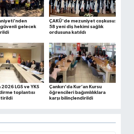
mniyeti’nden
ÇAKÜ'de mezuniyet coşkusu:
 güvenli gelecek
58 yeni diş hekimi sağlık
rildi
ordusuna katıldı
a 2026 LGS ve YKS
Çankırı’da Kur’an Kursu
irme toplantısı
öğrencileri bağımlılıklara
irildi
karşı bilinçlendirildi