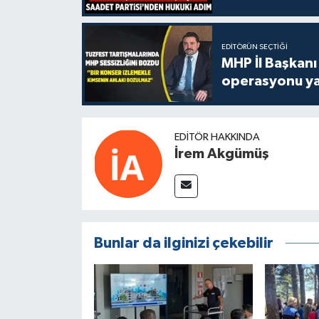
EDITÖRÜN SEÇTIĞI
MHP İl Başkanı
operasyonu ya
EDITÖR HAKKINDA
İrem Akgümüş
Bunlar da ilginizi çekebilir