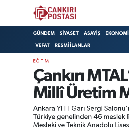
GÜNDEM
Nöbetçi Eczaneler
GÜNDEM
SİYASET
ASAYİŞ
EKONOMİ
SİYASET
Hava Durumu
VEFAT
RESMİ İLANLAR
ASAYİŞ
Namaz Vakitleri
EĞİTİM
EKONOMİ
Trafik Durumu
Çankırı MTAL’
SAĞLIK
Süper Lig Puan Durumu ve Fikstür
Millî Üretim 
SPOR
Tüm Manşetler
Ankara YHT Garı Sergi Salonu’n
EĞİTİM
Son Dakika Haberleri
Türkiye genelinden 46 meslek lis
Mesleki ve Teknik Anadolu Lisesi
YAŞAM
Haber Arşivi