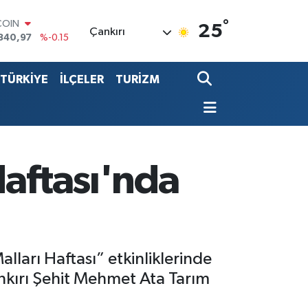
840,97
%-0.15
°
LAR
25
Çankırı
7436
%0.18
RO
2510
%0.32
TÜRKİYE
İLÇELER
TURİZM
RLİN
4811
%0.38
LTIN
0.55
%0
T100
779
%-14
Haftası'nda
ları Haftası” etkinliklerinde
Çankırı Şehit Mehmet Ata Tarım