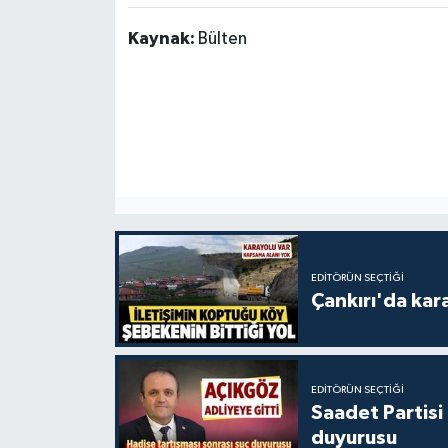
Kaynak:
Bülten
EDITÖRÜN SEÇTIĞI
Çankırı'da kar
EDITÖRÜN SEÇTIĞI
Saadet Partisi
duyurusu