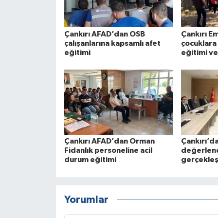
Çankırı AFAD’dan OSB
Çankırı E
çalışanlarına kapsamlı afet
çocuklara
eğitimi
eğitimi ve
Çankırı AFAD’dan Orman
Çankırı’d
Fidanlık personeline acil
değerlend
durum eğitimi
gerçekleşt
Yorumlar