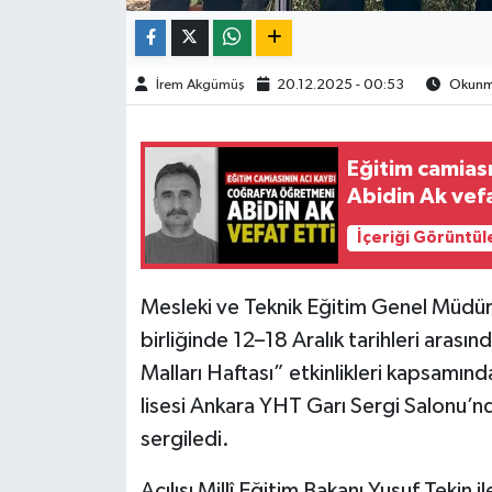
TÜRKİYE
İrem Akgümüş
20.12.2025 - 00:53
Okunma
DÜNYA
Eğitim camias
Abidin Ak vefa
İçeriği Görüntül
Mesleki ve Teknik Eğitim Genel Müdürlü
birliğinde 12–18 Aralık tarihleri arası
Malları Haftası” etkinlikleri kapsamın
lisesi Ankara YHT Garı Sergi Salonu’nda 
sergiledi.
Açılışı Millî Eğitim Bakanı Yusuf Tekin