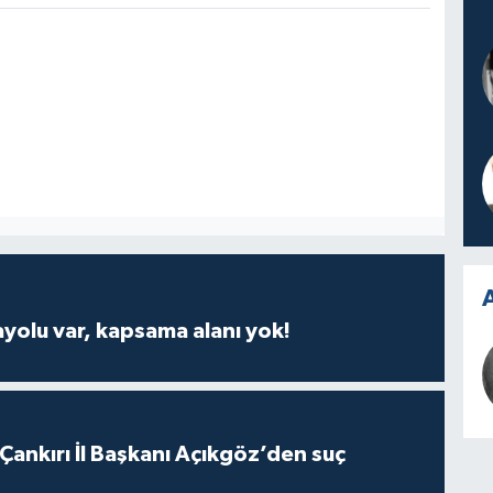
A
ayolu var, kapsama alanı yok!
 Çankırı İl Başkanı Açıkgöz’den suç