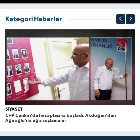
1
2
3
4
5
6
7
8
9
10
Kategori Haberler
SİYASET
CHP Çankırı’da hesaplaşma başladı: Akdoğan’dan
Ağaoğlu’na ağır suçlamalar