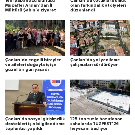
Yeni Şabanözü Müftüsü
Çankırı’da çocuklara umut
Muzaffer Arslan'dan İl
olan farkındalık atölyeleri
Müftüsü Şahin'e ziyaret
düzenlendi
Çankırı'da engelli bireyler
Çankırı’da yol yenileme
ve aileleri doğayla iç içe
çalışmaları sürdürüyor
güzel bir gün yaşadı
Çankırı’da sosyal girişimcilik
125 ton tuzla hazırlanan
destekleri için bilgilendirme
sahalarda TUZFEST’26
toplantısı yapıldı
heyecanı başlıyor