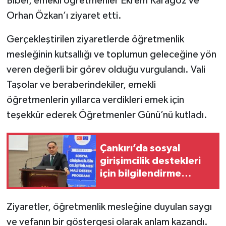
Biber, emekli öğretmenler Ekrem Karagöz ve
Orhan Özkan’ı ziyaret etti.
TÜRKİYE
Gerçekleştirilen ziyaretlerde öğretmenlik
DÜNYA
mesleğinin kutsallığı ve toplumun geleceğine yön
veren değerli bir görev olduğu vurgulandı. Vali
Taşolar ve beraberindekiler, emekli
öğretmenlerin yıllarca verdikleri emek için
teşekkür ederek Öğretmenler Günü’nü kutladı.
Çankırı’da sosyal
girişimcilik destekleri
için bilgilendirme
toplantısı yapıldı
Ziyaretler, öğretmenlik mesleğine duyulan saygı
ve vefanın bir göstergesi olarak anlam kazandı.