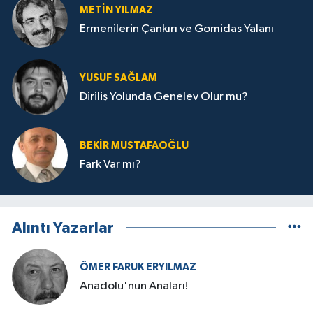
METIN YILMAZ
Ermenilerin Çankırı ve Gomidas Yalanı
YUSUF SAĞLAM
Diriliş Yolunda Genelev Olur mu?
BEKIR MUSTAFAOĞLU
Fark Var mı?
Alıntı Yazarlar
ÖMER FARUK ERYILMAZ
Anadolu'nun Anaları!