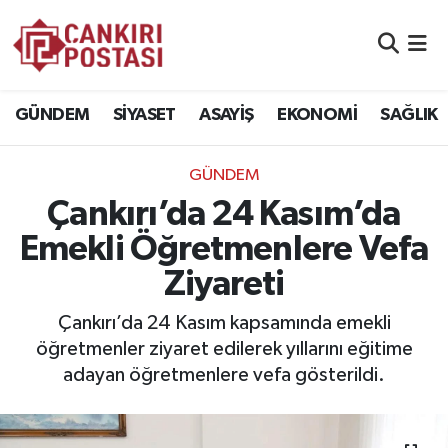
GÜNDEM
Nöbetçi Eczaneler
GÜNDEM
SİYASET
ASAYİŞ
EKONOMİ
SAĞLIK
SİYASET
Hava Durumu
GÜNDEM
ASAYİŞ
Namaz Vakitleri
Çankırı’da 24 Kasım’da
EKONOMİ
Trafik Durumu
Emekli Öğretmenlere Vefa
Ziyareti
SAĞLIK
Süper Lig Puan Durumu ve Fikstür
Çankırı’da 24 Kasım kapsamında emekli
SPOR
Tüm Manşetler
öğretmenler ziyaret edilerek yıllarını eğitime
adayan öğretmenlere vefa gösterildi.
EĞİTİM
Son Dakika Haberleri
YAŞAM
Haber Arşivi