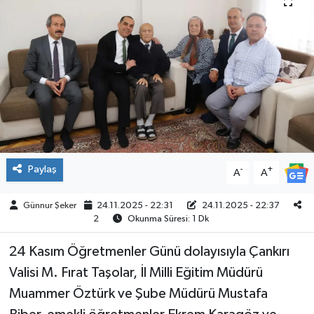
ÇEVRE
İLÇELER
RESMİ İLANLAR
KÜLTÜR
TURİZM
Paylaş
-
+
A
A
MAGAZİN
Günnur Şeker
24.11.2025 - 22:31
24.11.2025 - 22:37
2
Okunma Süresi: 1 Dk
VEFAT
24 Kasım Öğretmenler Günü dolayısıyla Çankırı
Valisi M. Fırat Taşolar, İl Milli Eğitim Müdürü
BİLİM&TEKNOLOJİ
Muammer Öztürk ve Şube Müdürü Mustafa
BÖLGE