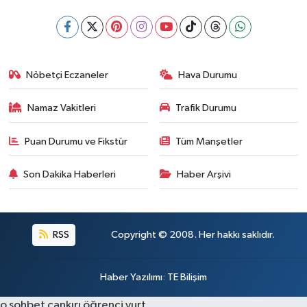
Nöbetçi Eczaneler
Hava Durumu
Namaz Vakitleri
Trafik Durumu
Puan Durumu ve Fikstür
Tüm Manşetler
Son Dakika Haberleri
Haber Arşivi
RSS
Copyright © 2008. Her hakkı saklıdır.
Haber Yazılımı
:
TE Bilişim
o sohbet
çankırı öğrenci yurt