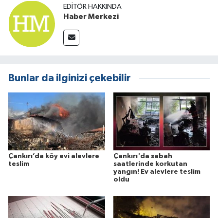
EDITÖR HAKKINDA
Haber Merkezi
Bunlar da ilginizi çekebilir
Çankırı’da köy evi alevlere
Çankırı'da sabah
teslim
saatlerinde korkutan
yangın! Ev alevlere teslim
oldu