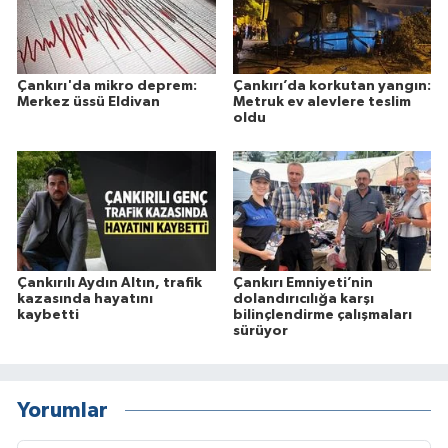
Çankırı'da mikro deprem:
Çankırı’da korkutan yangın:
Merkez üssü Eldivan
Metruk ev alevlere teslim
oldu
Çankırılı Aydın Altın, trafik
Çankırı Emniyeti’nin
kazasında hayatını
dolandırıcılığa karşı
kaybetti
bilinçlendirme çalışmaları
sürüyor
Yorumlar