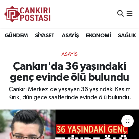
GÜNDEM
Nöbetçi Eczaneler
GÜNDEM
SİYASET
ASAYİŞ
EKONOMİ
SAĞLIK
SİYASET
Hava Durumu
ASAYİŞ
ASAYİŞ
Namaz Vakitleri
Çankırı'da 36 yaşındaki
EKONOMİ
Trafik Durumu
genç evinde ölü bulundu
SAĞLIK
Süper Lig Puan Durumu ve Fikstür
Çankırı Merkez'de yaşayan 36 yaşındaki Kasım
Kırık, dün gece saatlerinde evinde ölü bulundu.
SPOR
Tüm Manşetler
EĞİTİM
Son Dakika Haberleri
YAŞAM
Haber Arşivi