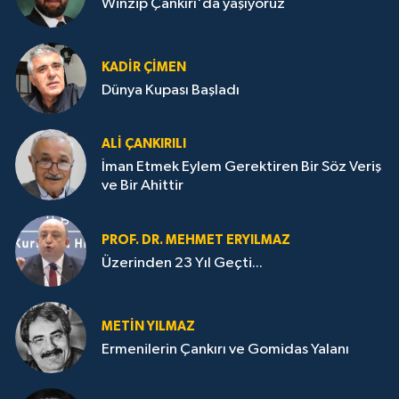
Winzip Çankırı'da yaşıyoruz
KADIR ÇIMEN
Dünya Kupası Başladı
ALI ÇANKIRILI
İman Etmek Eylem Gerektiren Bir Söz Veriş
ve Bir Ahittir
PROF. DR. MEHMET ERYILMAZ
Üzerinden 23 Yıl Geçti...
METIN YILMAZ
Ermenilerin Çankırı ve Gomidas Yalanı