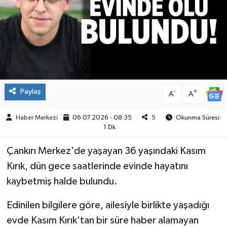
ÇEVRE
İLÇELER
RESMİ İLANLAR
Paylaş
-
+
A
A
KÜLTÜR
Haber Merkezi
06.07.2026 - 08:35
5
Okunma Süresi:
TURİZM
1 Dk
MAGAZİN
Çankırı Merkez'de yaşayan 36 yaşındaki Kasım
Kırık, dün gece saatlerinde evinde hayatını
VEFAT
kaybetmiş halde bulundu.
BİLİM&TEKNOLOJİ
Edinilen bilgilere göre, ailesiyle birlikte yaşadığı
evde Kasım Kırık'tan bir süre haber alamayan
BÖLGE