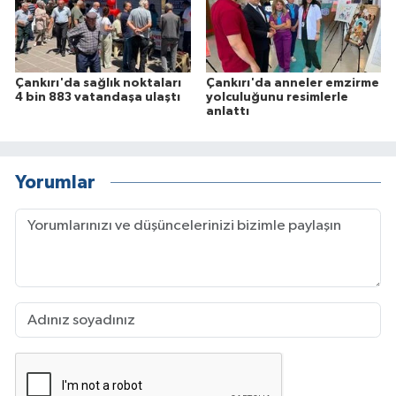
Çankırı'da sağlık noktaları
Çankırı'da anneler emzirme
4 bin 883 vatandaşa ulaştı
yolculuğunu resimlerle
anlattı
Yorumlar