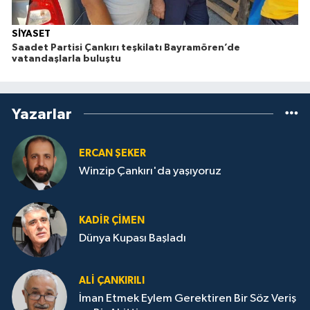
SİYASET
Saadet Partisi Çankırı teşkilatı Bayramören’de
vatandaşlarla buluştu
Yazarlar
ERCAN ŞEKER
Winzip Çankırı'da yaşıyoruz
KADIR ÇIMEN
Dünya Kupası Başladı
ALI ÇANKIRILI
İman Etmek Eylem Gerektiren Bir Söz Veriş