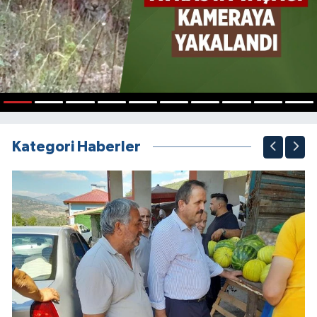
1
2
3
4
5
6
7
8
9
10
Kategori Haberler