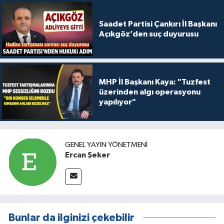
Saadet Partisi Çankırı İl Başkanı
Açıkgöz’den suç duyurusu
MHP İl Başkanı Kaya: "Tuzfest
üzerinden algı operasyonu
yapılıyor"
GENEL YAYIN YÖNETMENI
Ercan Şeker
Bunlar da ilginizi çekebilir