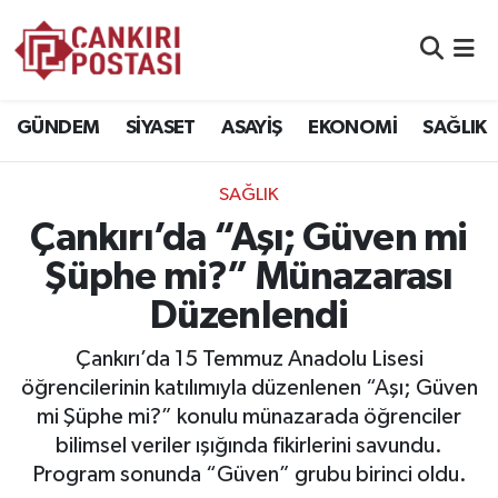
GÜNDEM
Nöbetçi Eczaneler
GÜNDEM
SİYASET
ASAYİŞ
EKONOMİ
SAĞLIK
SİYASET
Hava Durumu
SAĞLIK
ASAYİŞ
Namaz Vakitleri
Çankırı’da “Aşı; Güven mi
EKONOMİ
Trafik Durumu
Şüphe mi?” Münazarası
Düzenlendi
SAĞLIK
Süper Lig Puan Durumu ve Fikstür
Çankırı’da 15 Temmuz Anadolu Lisesi
SPOR
Tüm Manşetler
öğrencilerinin katılımıyla düzenlenen “Aşı; Güven
mi Şüphe mi?” konulu münazarada öğrenciler
EĞİTİM
Son Dakika Haberleri
bilimsel veriler ışığında fikirlerini savundu.
Program sonunda “Güven” grubu birinci oldu.
YAŞAM
Haber Arşivi