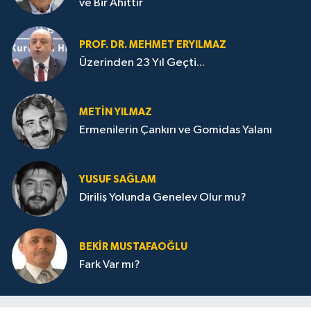
ve Bir Ahittir
PROF. DR. MEHMET ERYILMAZ
Üzerinden 23 Yıl Geçti...
METIN YILMAZ
Ermenilerin Çankırı ve Gomidas Yalanı
YUSUF SAĞLAM
Diriliş Yolunda Genelev Olur mu?
BEKIR MUSTAFAOĞLU
Fark Var mı?