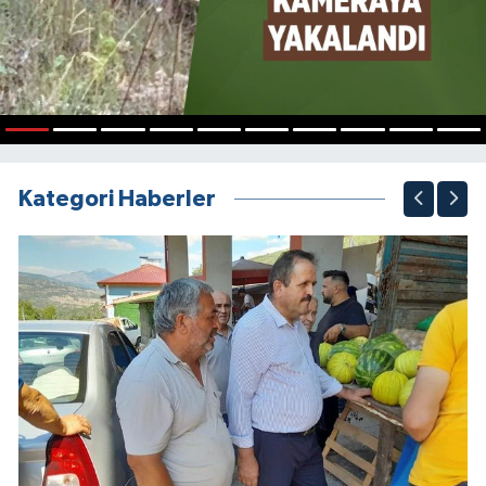
1
2
3
4
5
6
7
8
9
10
Kategori Haberler