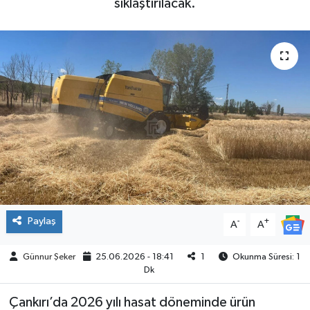
sıklaştırılacak.
ÇEVRE
İLÇELER
RESMİ İLANLAR
KÜLTÜR
TURİZM
MAGAZİN
Paylaş
-
+
A
A
VEFAT
Günnur Şeker
25.06.2026 - 18:41
1
Okunma Süresi: 1
BİLİM&TEKNOLOJİ
Dk
Çankırı’da 2026 yılı hasat döneminde ürün
BÖLGE