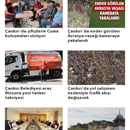
Çankırı'da çiftçilerle Cuma
Çankırı'da ender görülen
buluşmaları sürüyor
Avrasya vaşağı kameraya
yakalandı
Çankırı Belediyesi araç
Çankırı’da yol çalışması
filosuna yeni tanker
nedeniyle trafik akışı
takviyesi
değişecek