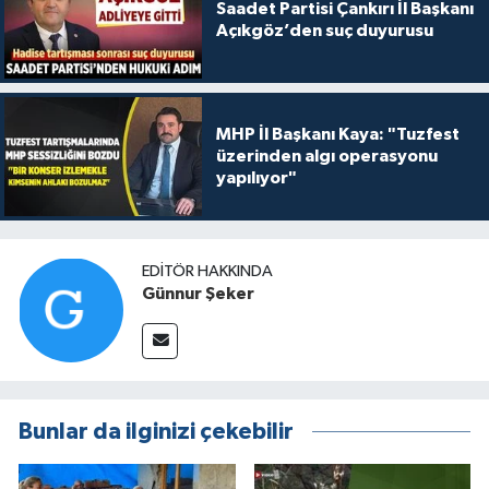
Saadet Partisi Çankırı İl Başkanı
Açıkgöz’den suç duyurusu
MHP İl Başkanı Kaya: "Tuzfest
üzerinden algı operasyonu
yapılıyor"
EDITÖR HAKKINDA
Günnur Şeker
Bunlar da ilginizi çekebilir