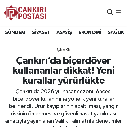
GÜNDEM
Nöbetçi Eczaneler
GÜNDEM
SİYASET
ASAYİŞ
EKONOMİ
SAĞLIK
SİYASET
Hava Durumu
ÇEVRE
ASAYİŞ
Namaz Vakitleri
Çankırı’da biçerdöver
EKONOMİ
Trafik Durumu
kullananlar dikkat! Yeni
kurallar yürürlükte
SAĞLIK
Süper Lig Puan Durumu ve Fikstür
Çankırı’da 2026 yılı hasat sezonu öncesi
SPOR
Tüm Manşetler
biçerdöver kullanımına yönelik yeni kurallar
belirlendi. Ürün kayıplarının azaltılması, yangın
EĞİTİM
Son Dakika Haberleri
riskinin önlenmesi ve güvenli hasat yapılması
amacıyla yayımlanan Valilik Talimatı ile denetimler
YAŞAM
Haber Arşivi