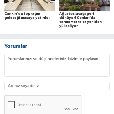
Çankırı’da toprağın
Ağustos sıcağı geri
geleceği masaya yatırıldı
dönüyor! Çankırı’da
termometreler yeniden
yükseliyor
Yorumlar