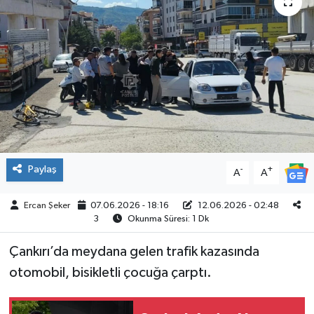
ÇEVRE
İLÇELER
RESMİ İLANLAR
KÜLTÜR
TURİZM
Paylaş
-
+
A
A
MAGAZİN
Ercan Şeker
07.06.2026 - 18:16
12.06.2026 - 02:48
3
Okunma Süresi: 1 Dk
VEFAT
Çankırı’da meydana gelen trafik kazasında
otomobil, bisikletli çocuğa çarptı.
BİLİM&TEKNOLOJİ
BÖLGE