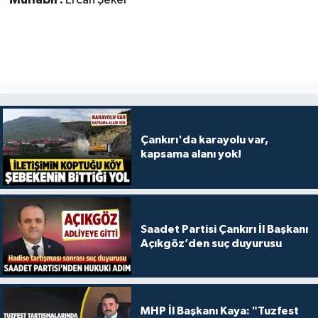
Muhabir:
Ercan Şeker
Çankırı'da karayolu var,
kapsama alanı yok!
Saadet Partisi Çankırı İl Başkanı
Açıkgöz’den suç duyurusu
MHP İl Başkanı Kaya: "Tuzfest