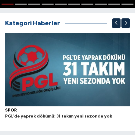
1
2
3
4
5
6
7
8
9
10
Kategori Haberler
SPOR
PGL’de yaprak dökümü: 31 takım yeni sezonda yok