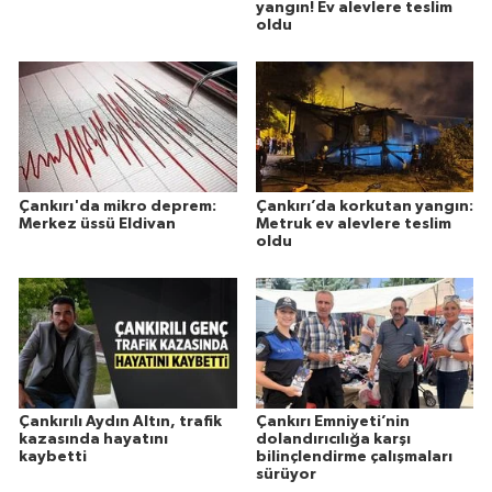
yangın! Ev alevlere teslim
oldu
Çankırı'da mikro deprem:
Çankırı’da korkutan yangın:
Merkez üssü Eldivan
Metruk ev alevlere teslim
oldu
Çankırılı Aydın Altın, trafik
Çankırı Emniyeti’nin
kazasında hayatını
dolandırıcılığa karşı
kaybetti
bilinçlendirme çalışmaları
sürüyor