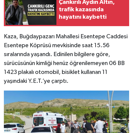
Çankırılı Aydın Altın,
trafik kazasında
TÜRKİYE
hayatını kaybetti
DÜNYA
Kaza, Buğdaypazarı Mahallesi Esentepe Caddesi
Esentepe Köprüsü mevkisinde saat 15.56
sıralarında yaşandı. Edinilen bilgilere göre,
sürücüsünün kimliği henüz öğrenilemeyen 06 BB
1423 plakalı otomobil, bisiklet kullanan 11
yaşındaki Y.E.T.’ye çarptı.