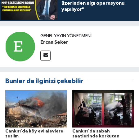
üzerinden algı operasyonu
yapılıyor"
GENEL YAYIN YÖNETMENI
Ercan Şeker
Bunlar da ilginizi çekebilir
Çankırı’da köy evi alevlere
Çankırı'da sabah
teslim
saatlerinde korkutan