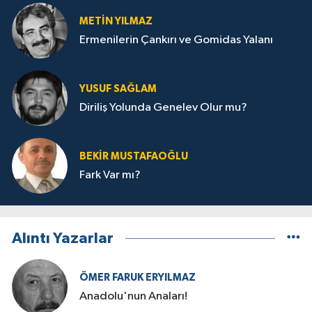
METIN YILMAZ
Ermenilerin Çankırı ve Gomidas Yalanı
YUSUF SAĞLAM
Diriliş Yolunda Genelev Olur mu?
BEKIR MUSTAFAOĞLU
Fark Var mı?
Alıntı Yazarlar
ÖMER FARUK ERYILMAZ
Anadolu'nun Anaları!