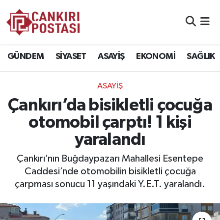
GÜNDEM
Nöbetçi Eczaneler
GÜNDEM
SİYASET
ASAYİŞ
EKONOMİ
SAĞLIK
SİYASET
Hava Durumu
ASAYİŞ
ASAYİŞ
Namaz Vakitleri
Çankırı’da bisikletli çocuğa
EKONOMİ
Trafik Durumu
otomobil çarptı! 1 kişi
yaralandı
SAĞLIK
Süper Lig Puan Durumu ve Fikstür
Çankırı’nın Buğdaypazarı Mahallesi Esentepe
SPOR
Tüm Manşetler
Caddesi’nde otomobilin bisikletli çocuğa
çarpması sonucu 11 yaşındaki Y.E.T. yaralandı.
EĞİTİM
Son Dakika Haberleri
YAŞAM
Haber Arşivi