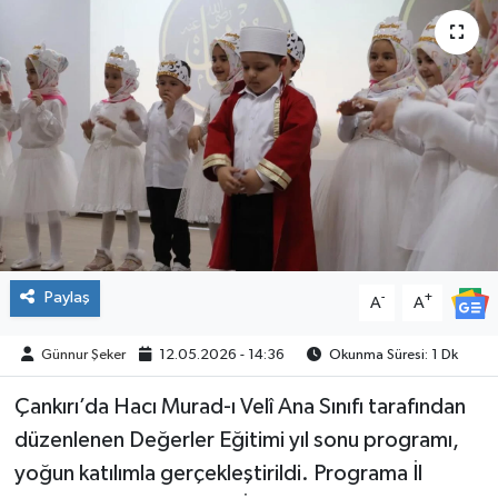
ÇEVRE
İLÇELER
RESMİ İLANLAR
KÜLTÜR
TURİZM
Paylaş
-
+
A
A
MAGAZİN
Günnur Şeker
12.05.2026 - 14:36
Okunma Süresi: 1 Dk
VEFAT
Çankırı’da Hacı Murad-ı Velî Ana Sınıfı tarafından
BİLİM&TEKNOLOJİ
düzenlenen Değerler Eğitimi yıl sonu programı,
yoğun katılımla gerçekleştirildi. Programa İl
BÖLGE