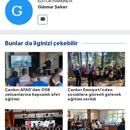
EDITÖR HAKKINDA
Günnur Şeker
Bunlar da ilginizi çekebilir
Çankırı AFAD’dan OSB
Çankırı Emniyeti’nden
çalışanlarına kapsamlı afet
çocuklara güvenli gelecek
eğitimi
eğitimi verildi