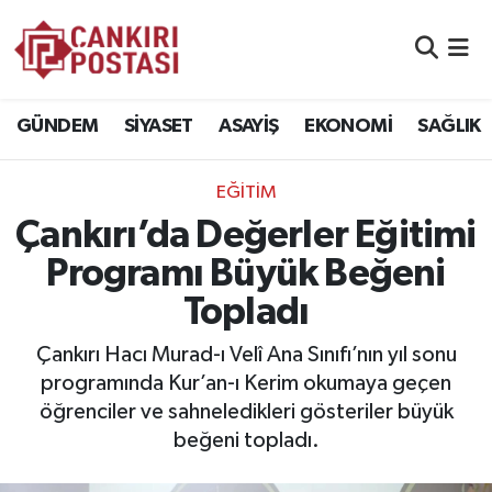
GÜNDEM
Nöbetçi Eczaneler
GÜNDEM
SİYASET
ASAYİŞ
EKONOMİ
SAĞLIK
SİYASET
Hava Durumu
EĞİTİM
ASAYİŞ
Namaz Vakitleri
Çankırı’da Değerler Eğitimi
EKONOMİ
Trafik Durumu
Programı Büyük Beğeni
Topladı
SAĞLIK
Süper Lig Puan Durumu ve Fikstür
Çankırı Hacı Murad-ı Velî Ana Sınıfı’nın yıl sonu
SPOR
Tüm Manşetler
programında Kur’an-ı Kerim okumaya geçen
öğrenciler ve sahneledikleri gösteriler büyük
EĞİTİM
Son Dakika Haberleri
beğeni topladı.
YAŞAM
Haber Arşivi