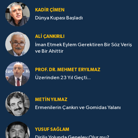
KADIR ÇIMEN
Dünya Kupası Başladı
ALI ÇANKIRILI
İman Etmek Eylem Gerektiren Bir Söz Veriş
ve Bir Ahittir
PROF. DR. MEHMET ERYILMAZ
Üzerinden 23 Yıl Geçti...
METIN YILMAZ
Ermenilerin Çankırı ve Gomidas Yalanı
YUSUF SAĞLAM
Diriliş Yolunda Genelev Olur mu?