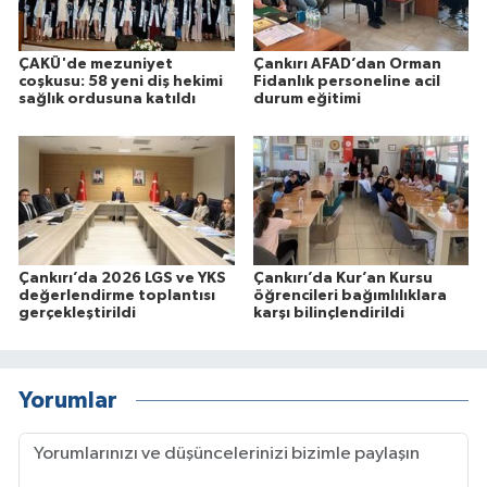
ÇAKÜ'de mezuniyet
Çankırı AFAD’dan Orman
coşkusu: 58 yeni diş hekimi
Fidanlık personeline acil
sağlık ordusuna katıldı
durum eğitimi
Çankırı’da 2026 LGS ve YKS
Çankırı’da Kur’an Kursu
değerlendirme toplantısı
öğrencileri bağımlılıklara
gerçekleştirildi
karşı bilinçlendirildi
Yorumlar