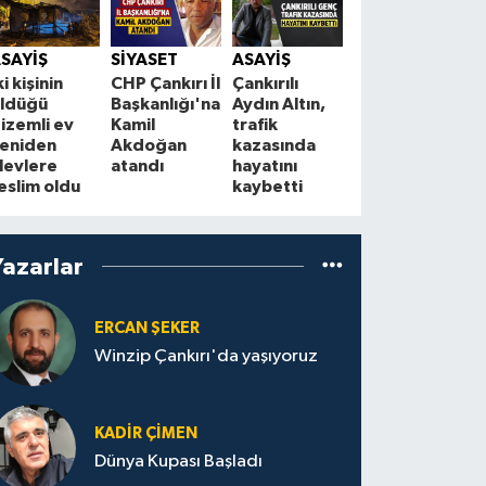
SİYASET
Bahçeli’den
Ç
SAYİŞ
SİYASET
ASAYİŞ
“Terörsüz
B
ki kişinin
CHP Çankırı İl
Çankırılı
Türkiye”
a
ldüğü
Başkanlığı'na
Aydın Altın,
mesajı: “86
y
izemli ev
Kamil
trafik
milyon
t
eniden
Akdoğan
kazasında
kazanacak”
levlere
atandı
hayatını
eslim oldu
kaybetti
Yazarlar
ERCAN ŞEKER
Winzip Çankırı'da yaşıyoruz
KADIR ÇIMEN
Dünya Kupası Başladı