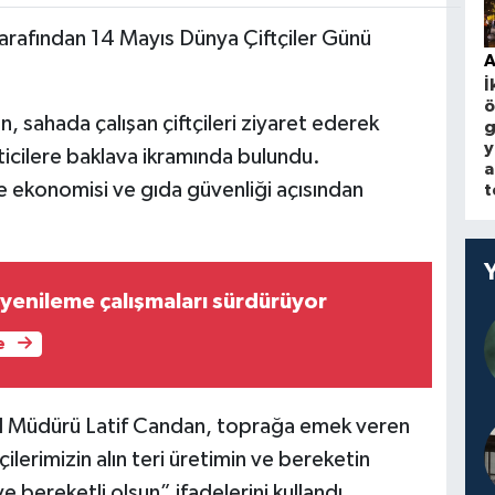
arafından 14 Mayıs Dünya Çiftçiler Günü
A
İ
ö
 sahada çalışan çiftçileri ziyaret ederek
g
y
ticilere baklava ikramında bulundu.
a
ke ekonomisi ve gıda güvenliği açısından
t
 yenileme çalışmaları sürdürüyor
e
 İl Müdürü Latif Candan, toprağa emek veren
ilerimizin alın teri üretimin ve bereketin
e bereketli olsun” ifadelerini kullandı.