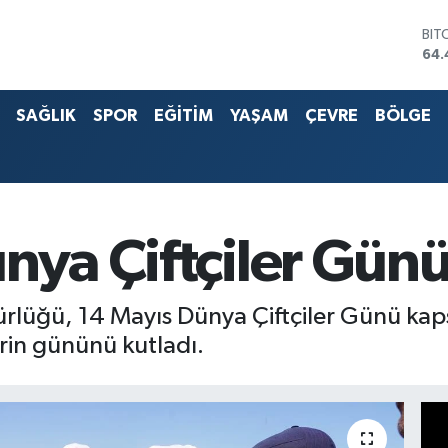
BIT
64.
DO
47,
EU
55,
SAĞLIK
SPOR
EĞİTİM
YAŞAM
ÇEVRE
BÖLGE
STE
64,
G.A
651
BİS
13.
nya Çiftçiler Günü
ürlüğü, 14 Mayıs Dünya Çiftçiler Günü ka
lerin gününü kutladı.