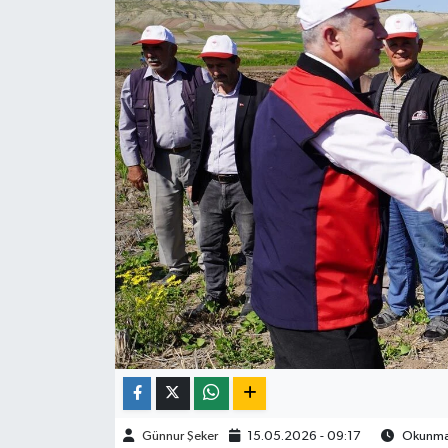
ÇEVRE
İLÇELER
RESMİ İLANLAR
KÜLTÜR
TURİZM
MAGAZİN
VEFAT
BİLİM&TEKNOLOJİ
Günnur Şeker
15.05.2026 - 09:17
Okunma 
BÖLGE