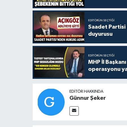
EDITÖRÜN SEÇTIĞI
Saadet Partisi
duyurusu
EDITÖRÜN SEÇTIĞI
MHP İl Başkanı
operasyonu ya
EDITÖR HAKKINDA
Günnur Şeker