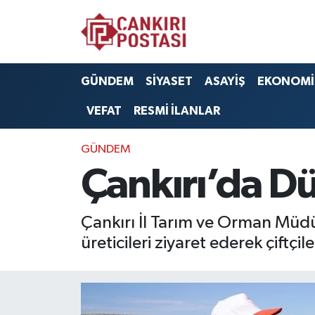
GÜNDEM
Nöbetçi Eczaneler
GÜNDEM
SİYASET
ASAYİŞ
EKONOMİ
SİYASET
Hava Durumu
VEFAT
RESMİ İLANLAR
ASAYİŞ
Namaz Vakitleri
GÜNDEM
EKONOMİ
Trafik Durumu
Çankırı’da Dü
SAĞLIK
Süper Lig Puan Durumu ve Fikstür
Çankırı İl Tarım ve Orman Müd
SPOR
Tüm Manşetler
üreticileri ziyaret ederek çiftçi
EĞİTİM
Son Dakika Haberleri
YAŞAM
Haber Arşivi