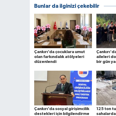
Bunlar da ilginizi çekebilir
Çankırı’da çocuklara umut
Çankırı'da
olan farkındalık atölyeleri
aileleri d
düzenlendi
bir gün ya
Çankırı’da sosyal girişimcilik
125 ton tu
destekleri için bilgilendirme
sahalard