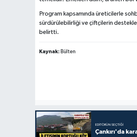
Program kapsamında üreticilerle sohb
sürdürülebilirliği ve çiftçilerin dest
belirtti.
Kaynak:
Bülten
EDITÖRÜN SEÇTIĞI
Çankırı'da kar