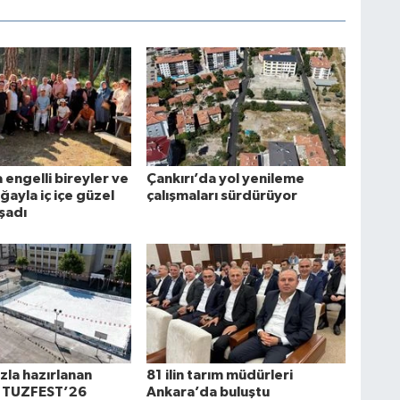
 engelli bireyler ve
Çankırı’da yol yenileme
oğayla iç içe güzel
çalışmaları sürdürüyor
şadı
zla hazırlanan
81 ilin tarım müdürleri
a TUZFEST’26
Ankara’da buluştu