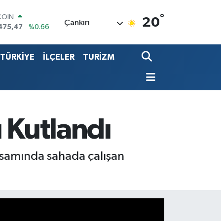
COIN
475,47
%0.66
°
20
LAR
Çankırı
5971
%0.05
RO
1336
%0.18
TÜRKİYE
İLÇELER
TURİZM
RLİN
2534
%0.22
LTIN
8.23
%0.39
T100
703
%0
 Kutlandı
psamında sahada çalışan