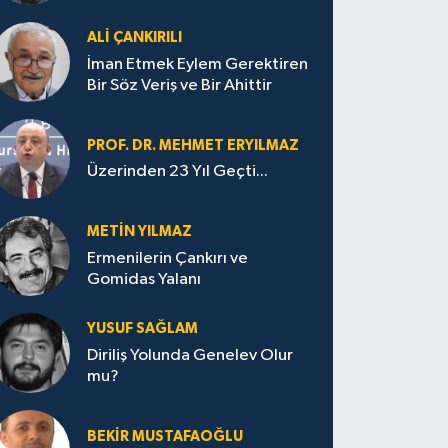
ALI ÇANKIRILI
İman Etmek Eylem Gerektiren
Bir Söz Veriş ve Bir Ahittir
PROF. DR. MEHMET ERYILMAZ
Üzerinden 23 Yıl Geçti...
METIN YILMAZ
Ermenilerin Çankırı ve
Gomidas Yalanı
YUSUF SAĞLAM
Diriliş Yolunda Genelev Olur
mu?
BEKIR MUSTAFAOĞLU