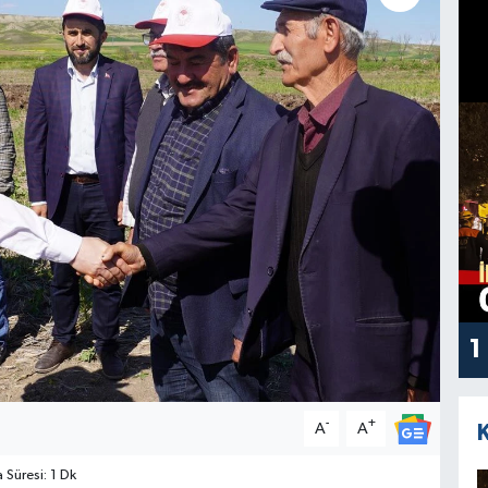
1
-
+
A
A
Süresi: 1 Dk