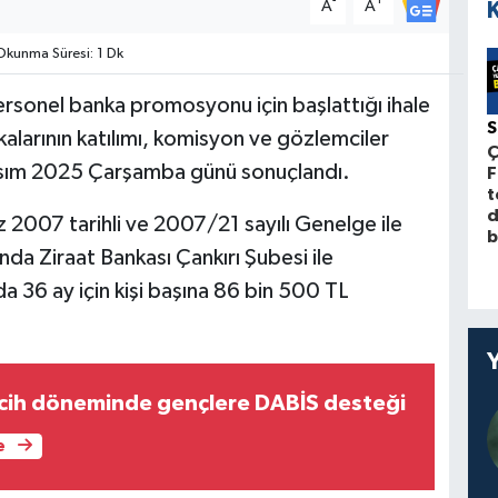
-
+
A
A
kunma Süresi: 1 Dk
personel banka promosyonu için başlattığı ihale
larının katılımı, komisyon ve gözlemciler
Ç
asım 2025 Çarşamba günü sonuçlandı.
F
t
d
007 tarihli ve 2007/21 sayılı Genelge ile
b
nda Ziraat Bankası Çankırı Şubesi ile
a 36 ay için kişi başına 86 bin 500 TL
cih döneminde gençlere DABİS desteği
e