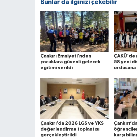
Bunlar da ilginizi çekebilir
Çankırı Emniyeti’nden
ÇAKÜ'de 
çocuklara güvenli gelecek
58 yeni di
eğitimi verildi
ordusuna 
Çankırı’da 2026 LGS ve YKS
Çankırı’d
değerlendirme toplantısı
öğrenciler
gerçekleştirildi
karşı bilin