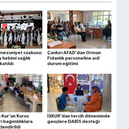
mezuniyet coşkusu:
Çankırı AFAD’dan Orman
ş hekimi sağlık
Fidanlık personeline acil
katıldı
durum eğitimi
a Kur’an Kursu
İŞKUR’dan tercih döneminde
i bağımlılıklara
gençlere DABİS desteği
çlendirildi