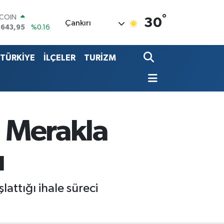
TCOIN
°
.643,95
%0.16
30
Çankırı
LAR
,6006
%0.06
RO
TÜRKİYE
İLÇELER
TURİZM
,0250
%0.02
ERLİN
,2398
%0.2
ALTIN
13.94
%0.32
ST100
.768
%48
n Merakla
u
attığı ihale süreci