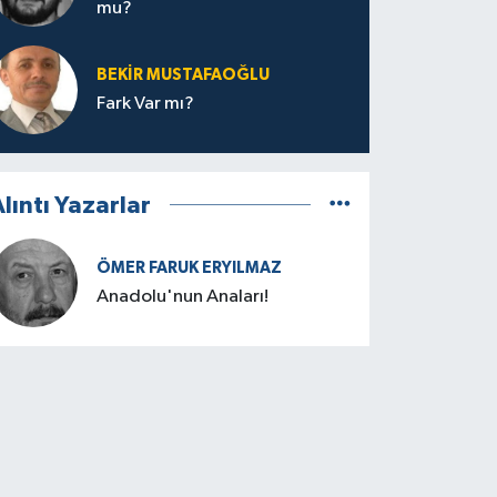
mu?
BEKIR MUSTAFAOĞLU
Fark Var mı?
lıntı Yazarlar
ÖMER FARUK ERYILMAZ
Anadolu'nun Anaları!