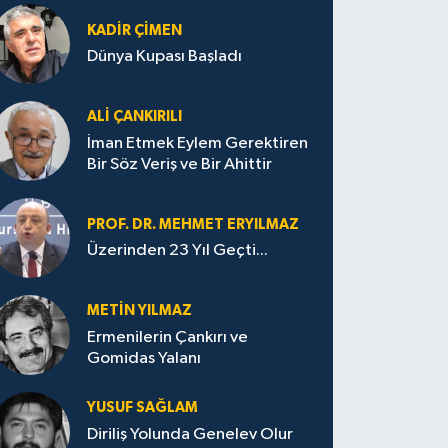
KADIR ÇIMEN
Dünya Kupası Başladı
ALI ÇANKIRILI
İman Etmek Eylem Gerektiren
Bir Söz Veriş ve Bir Ahittir
PROF. DR. MEHMET ERYILMAZ
Üzerinden 23 Yıl Geçti...
METIN YILMAZ
Ermenilerin Çankırı ve
Gomidas Yalanı
YUSUF SAĞLAM
Diriliş Yolunda Genelev Olur