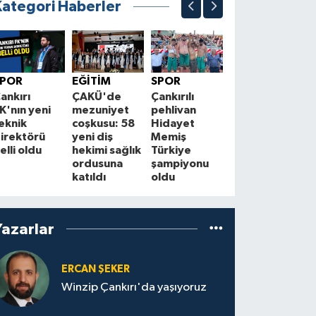
Kategori Haberler
EKONOMİ
Kurşunlu ve
Ç
SPOR
EĞİTİM
SPOR
Atkaracalar'da
f
ankırı
ÇAKÜ'de
Çankırılı
enerji hattı
H
K'nın yeni
mezuniyet
pehlivan
yenileniyor
eknik
coşkusu: 58
Hidayet
S
irektörü
yeni diş
Memiş
elli oldu
hekimi sağlık
Türkiye
ordusuna
şampiyonu
katıldı
oldu
Yazarlar
ERCAN ŞEKER
Winzip Çankırı'da yaşıyoruz