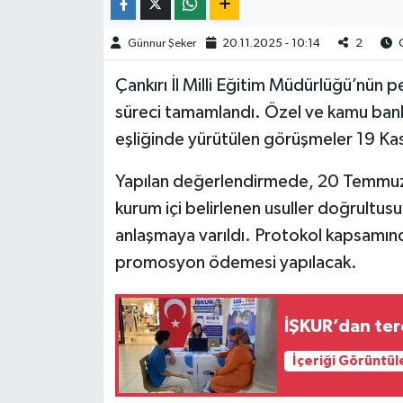
TÜRKİYE
Günnur Şeker
20.11.2025 - 10:14
2
O
Çankırı İl Milli Eğitim Müdürlüğü’nün 
DÜNYA
süreci tamamlandı. Özel ve kamu banka
eşliğinde yürütülen görüşmeler 19 K
Yapılan değerlendirmede, 20 Temmuz 2
kurum içi belirlenen usuller doğrultusu
anlaşmaya varıldı. Protokol kapsamınd
promosyon ödemesi yapılacak.
İŞKUR’dan ter
İçeriği Görüntül