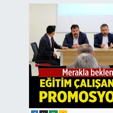
ÇEVRE
İLÇELER
RESMİ İLANLAR
KÜLTÜR
TURİZM
MAGAZİN
VEFAT
BİLİM&TEKNOLOJİ
BÖLGE