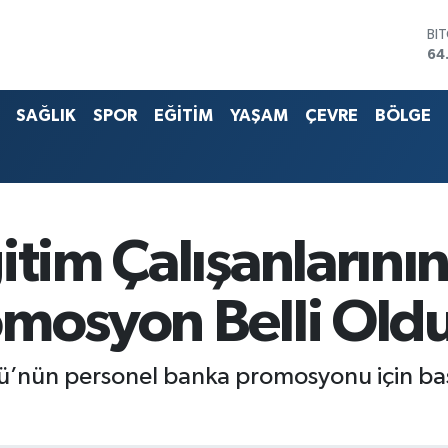
BI
64
DO
47
EU
SAĞLIK
SPOR
EĞİTİM
YAŞAM
ÇEVRE
BÖLGE
55
ST
64
G.
65
Bİ
13
itim Çalışanlarını
omosyon Belli Old
ğü’nün personel banka promosyonu için başl