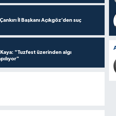
 Çankırı İl Başkanı Açıkgöz’den suç
A
 Kaya: "Tuzfest üzerinden algı
pılıyor"