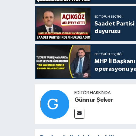
EDITÖRÜN SEÇTIĞI
Saadet Partisi
duyurusu
EDITÖRÜN SEÇTIĞI
MHP İl Başkanı
operasyonu ya
EDITÖR HAKKINDA
Günnur Şeker