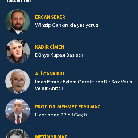
ERCAN ŞEKER
Winzip Çankırı'da yaşıyoruz
KADIR ÇIMEN
Dünya Kupası Başladı
ALI ÇANKIRILI
İman Etmek Eylem Gerektiren Bir Söz Veriş
ve Bir Ahittir
PROF. DR. MEHMET ERYILMAZ
Üzerinden 23 Yıl Geçti...
METIN YILMAZ