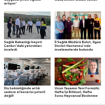
artıyor’
Sağlık Bakanlığı heyeti
İl Sağlık Müdürü Bulut, Ilgaz
Çankırı’daki yatırımları
Devlet Hastanesi'nde
inceledi
incelemelerde bulundu
Diş hekimliğinde artık
Uzun Yaşamın Yeni Formülü:
sadece el becerisi yeterli
Hafta İçi Bitkisel, Hafta
değil!
Sonu Hayvansal Beslenme