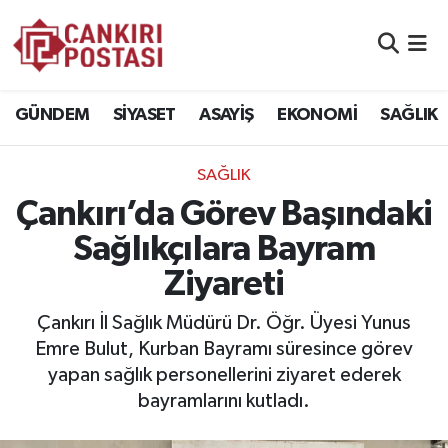
GÜNDEM
Nöbetçi Eczaneler
GÜNDEM
SİYASET
ASAYİŞ
EKONOMİ
SAĞLIK
SİYASET
Hava Durumu
SAĞLIK
ASAYİŞ
Namaz Vakitleri
Çankırı’da Görev Başındaki
EKONOMİ
Trafik Durumu
Sağlıkçılara Bayram
Ziyareti
SAĞLIK
Süper Lig Puan Durumu ve Fikstür
Çankırı İl Sağlık Müdürü Dr. Öğr. Üyesi Yunus
SPOR
Tüm Manşetler
Emre Bulut, Kurban Bayramı süresince görev
yapan sağlık personellerini ziyaret ederek
EĞİTİM
Son Dakika Haberleri
bayramlarını kutladı.
YAŞAM
Haber Arşivi