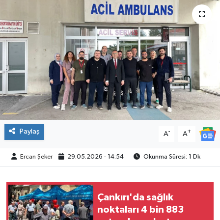
ÇEVRE
İLÇELER
RESMİ İLANLAR
KÜLTÜR
TURİZM
Paylaş
-
+
A
A
MAGAZİN
Ercan Şeker
29.05.2026 - 14:54
Okunma Süresi: 1 Dk
VEFAT
BİLİM&TEKNOLOJİ
Çankırı'da sağlık
noktaları 4 bin 883
BÖLGE