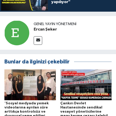
yapılıyor"
GENEL YAYIN YÖNETMENI
Ercan Şeker
Bunlar da ilginizi çekebilir
‘Sosyal medyada yemek
Çankırı Devlet
videolarına ayrılan süre
Hastanesinde sendikal
arttıkça kontrolsüz ve
vesayet yöneticilerine
duygusal yeme eğilimi
maaş kesme cezası talebi!