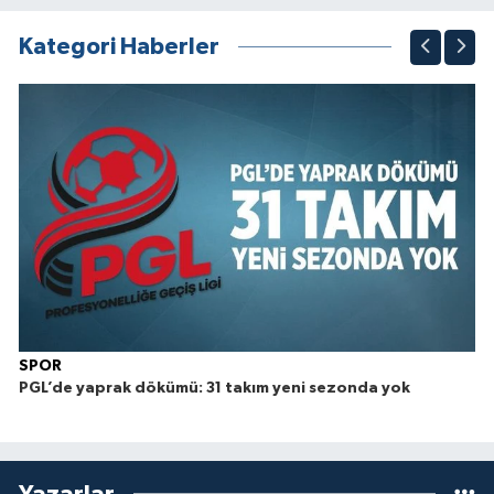
1
2
3
4
5
6
7
8
9
10
Kategori Haberler
SPOR
PGL’de yaprak dökümü: 31 takım yeni sezonda yok
Yazarlar