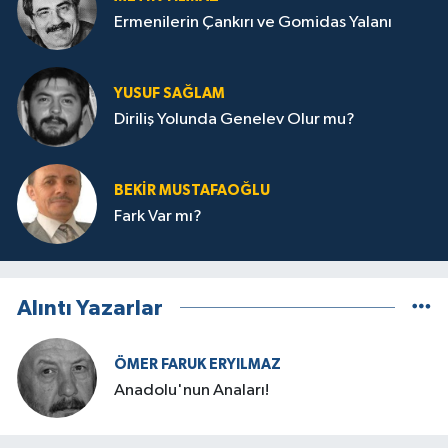
Ermenilerin Çankırı ve Gomidas Yalanı
YUSUF SAĞLAM
Diriliş Yolunda Genelev Olur mu?
BEKIR MUSTAFAOĞLU
Fark Var mı?
Alıntı Yazarlar
ÖMER FARUK ERYILMAZ
Anadolu'nun Anaları!