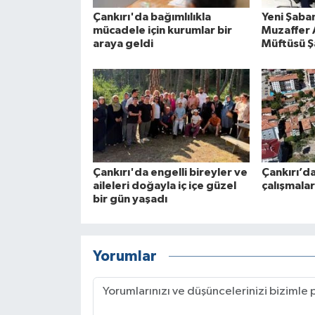
Çankırı'da bağımlılıkla
Yeni Şaba
mücadele için kurumlar bir
Muzaffer A
araya geldi
Müftüsü Ş
Çankırı'da engelli bireyler ve
Çankırı’d
aileleri doğayla iç içe güzel
çalışmala
bir gün yaşadı
Yorumlar