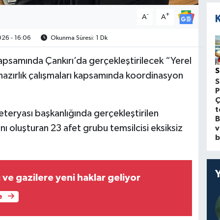
-
+
A
A
26 - 16:06
Okunma Süresi: 1 Dk
psamında Çankırı’da gerçekleştirilecek “Yerel
S
azırlık çalışmaları kapsamında koordinasyon
S
P
Ç
t
teryası başkanlığında gerçekleştirilen
B
ı oluşturan 23 afet grubu temsilcisi eksiksiz
v
b
ı ve gazilere yeni haklar geliyor
e