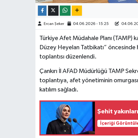
TÜRKİYE
Ercan Şeker
04.06.2026 - 15:25
04.06.20
DÜNYA
Türkiye Afet Müdahale Planı (TAMP) ka
Düzey Heyelan Tatbikatı” öncesinde h
toplantısı düzenlendi.
Çankırı İl AFAD Müdürlüğü TAMP Sekre
toplantıya, afet yönetiminin omurgasın
katılım sağladı.
Şehit yakınlar
İçeriği Görüntül