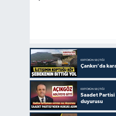
EDITÖRÜN SEÇTIĞI
Çankırı'da kar
EDITÖRÜN SEÇTIĞI
Saadet Partisi
duyurusu