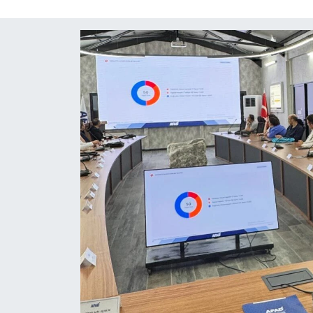
ÇEVRE
İLÇELER
RESMİ İLANLAR
KÜLTÜR
TURİZM
MAGAZİN
VEFAT
BİLİM&TEKNOLOJİ
BÖLGE