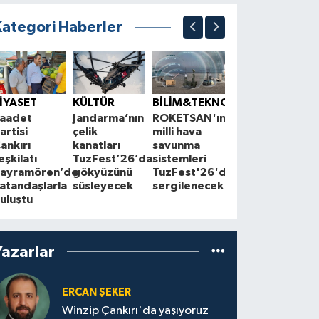
Kategori Haberler
ÇEVRE
K
Çankırı'da
S
İYASET
KÜLTÜR
BİLİM&TEKNOLOJİ
çiftçilerle
1
aadet
Jandarma’nın
ROKETSAN'ın
Cuma
A
artisi
çelik
milli hava
buluşmaları
z
ankırı
kanatları
savunma
sürüyor
a
eşkilatı
TuzFest’26’da
sistemleri
ayramören’de
gökyüzünü
TuzFest'26'da
atandaşlarla
süsleyecek
sergilenecek
uluştu
Yazarlar
ERCAN ŞEKER
Winzip Çankırı'da yaşıyoruz