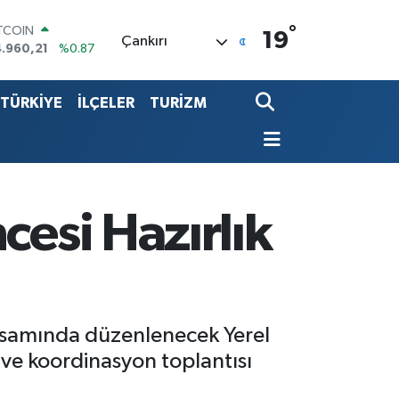
°
OLAR
19
Çankırı
7,7436
%0.18
URO
5,2510
%0.32
TÜRKİYE
İLÇELER
TURİZM
ERLİN
,4811
%0.38
ALTIN
660.55
%0.03
ST100
.779
%-14
ITCOIN
cesi Hazırlık
.960,21
%0.87
psamında düzenlenecek Yerel
 ve koordinasyon toplantısı