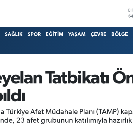
D
4
E
5
SAĞLIK
SPOR
EĞİTİM
YAŞAM
ÇEVRE
BÖLGE
ST
64
G.
6
Bİ
13
B
yelan Tatbikatı Ön
64
ıldı
a Türkiye Afet Müdahale Planı (TAMP) ka
de, 23 afet grubunun katılımıyla hazırlık