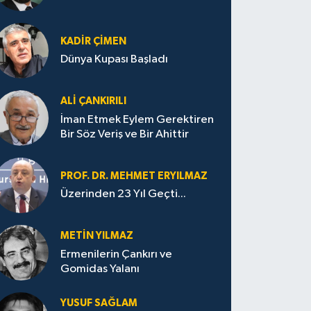
KADIR ÇIMEN
Dünya Kupası Başladı
ALI ÇANKIRILI
İman Etmek Eylem Gerektiren
Bir Söz Veriş ve Bir Ahittir
PROF. DR. MEHMET ERYILMAZ
Üzerinden 23 Yıl Geçti...
METIN YILMAZ
Ermenilerin Çankırı ve
Gomidas Yalanı
YUSUF SAĞLAM