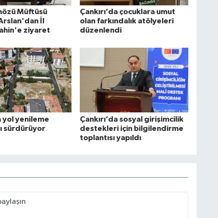
nözü Müftüsü
Çankırı’da çocuklara umut
rslan'dan İl
olan farkındalık atölyeleri
ahin'e ziyaret
düzenlendi
a yol yenileme
Çankırı’da sosyal girişimcilik
rı sürdürüyor
destekleri için bilgilendirme
toplantısı yapıldı