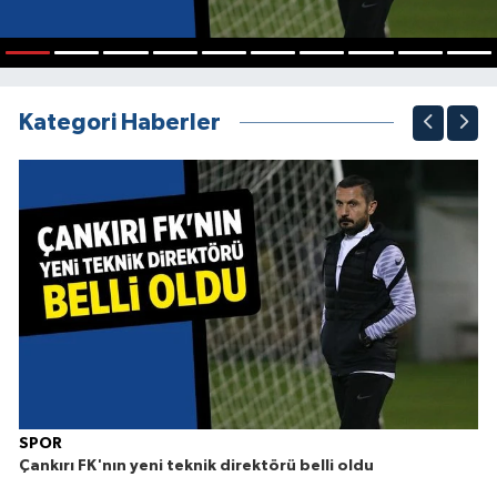
1
2
3
4
5
6
7
8
9
10
Kategori Haberler
SPOR
Çankırı FK'nın yeni teknik direktörü belli oldu