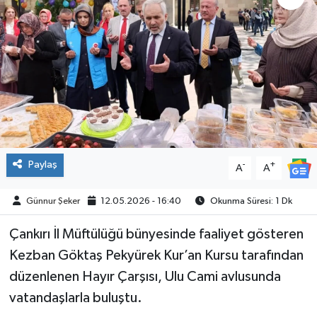
ÇEVRE
İLÇELER
RESMİ İLANLAR
KÜLTÜR
Paylaş
-
+
A
A
TURİZM
Günnur Şeker
12.05.2026 - 16:40
Okunma Süresi: 1 Dk
MAGAZİN
Çankırı İl Müftülüğü bünyesinde faaliyet gösteren
VEFAT
Kezban Göktaş Pekyürek Kur’an Kursu tarafından
düzenlenen Hayır Çarşısı, Ulu Cami avlusunda
BİLİM&TEKNOLOJİ
vatandaşlarla buluştu.
BÖLGE