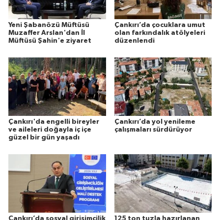
Yeni Şabanözü Müftüsü
Çankırı’da çocuklara umut
Muzaffer Arslan'dan İl
olan farkındalık atölyeleri
Müftüsü Şahin'e ziyaret
düzenlendi
Çankırı'da engelli bireyler
Çankırı’da yol yenileme
ve aileleri doğayla iç içe
çalışmaları sürdürüyor
güzel bir gün yaşadı
Çankırı’da sosyal girişimcilik
125 ton tuzla hazırlanan