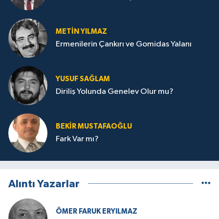
METIN YILMAZ
Ermenilerin Çankırı ve Gomidas Yalanı
YUSUF SAĞLAM
Diriliş Yolunda Genelev Olur mu?
BEKIR MUSTAFAOĞLU
Fark Var mı?
Alıntı Yazarlar
ÖMER FARUK ERYILMAZ