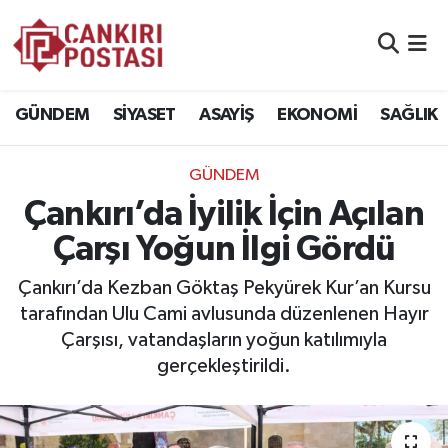
GÜNDEM
Nöbetçi Eczaneler
GÜNDEM
SİYASET
ASAYİŞ
EKONOMİ
SAĞLIK
SİYASET
Hava Durumu
GÜNDEM
ASAYİŞ
Namaz Vakitleri
Çankırı’da İyilik İçin Açılan
EKONOMİ
Trafik Durumu
Çarşı Yoğun İlgi Gördü
SAĞLIK
Süper Lig Puan Durumu ve Fikstür
Çankırı’da Kezban Göktaş Pekyürek Kur’an Kursu
tarafından Ulu Cami avlusunda düzenlenen Hayır
SPOR
Tüm Manşetler
Çarşısı, vatandaşların yoğun katılımıyla
gerçekleştirildi.
EĞİTİM
Son Dakika Haberleri
YAŞAM
Haber Arşivi