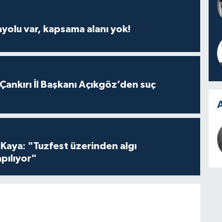
ayolu var, kapsama alanı yok!
 Çankırı İl Başkanı Açıkgöz’den suç
A
 Kaya: "Tuzfest üzerinden algı
pılıyor"