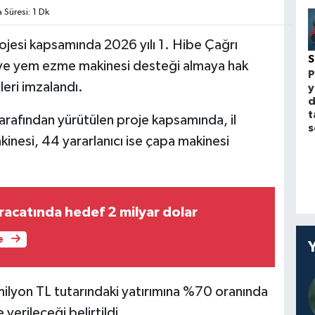
Süresi: 1 Dk
rojesi kapsamında 2026 yılı 1. Hibe Çağrı
ve yem ezme makinesi desteği almaya hak
P
leri imzalandı.
y
d
t
arafından yürütülen proje kapsamında, il
s
inesi, 44 yararlanıcı ise çapa makinesi
racatında hedef 2 milyar dolar
e
 milyon TL tutarındaki yatırımına %70 oranında
verileceği belirtildi.