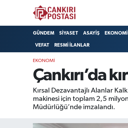
GÜNDEM
Nöbetçi Eczaneler
GÜNDEM
SİYASET
ASAYİŞ
EKONOMİ
SİYASET
Hava Durumu
VEFAT
RESMİ İLANLAR
ASAYİŞ
Namaz Vakitleri
EKONOMİ
EKONOMİ
Trafik Durumu
Çankırı’da kı
SAĞLIK
Süper Lig Puan Durumu ve Fikstür
Kırsal Dezavantajlı Alanlar Ka
SPOR
Tüm Manşetler
makinesi için toplam 2,5 milyo
Müdürlüğü’nde imzalandı.
EĞİTİM
Son Dakika Haberleri
YAŞAM
Haber Arşivi