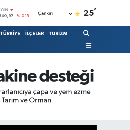
840,97
%-0.15
°
LAR
25
Çankırı
7436
%0.18
RO
2510
%0.32
TÜRKİYE
İLÇELER
TURİZM
RLİN
4811
%0.38
LTIN
0.55
%0
T100
779
%-14
akine desteği
ararlanıcıya çapa ve yem ezme
İl Tarım ve Orman