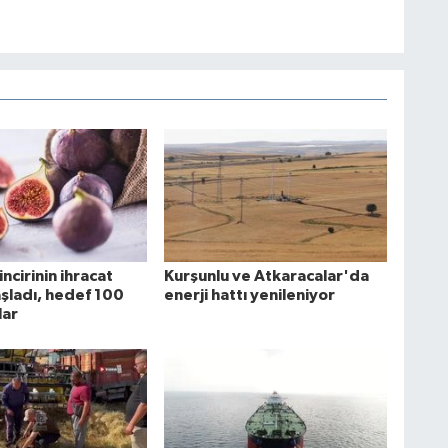
incirinin ihracat
Kurşunlu ve Atkaracalar'da
şladı, hedef 100
enerji hattı yenileniyor
lar