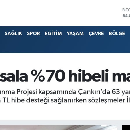
64.
DO
47,
EU
55,
SAĞLIK
SPOR
EĞİTİM
YAŞAM
ÇEVRE
BÖLGE
STE
64,
G.A
666
BİS
13.
rsala %70 hibeli m
lkınma Projesi kapsamında Çankırı’da 63 y
n TL hibe desteği sağlanırken sözleşmeler 