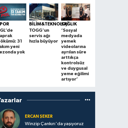
BÖLGE
K
Çorum'un en
B
SPOR
BİLİM&TEKNOLOJİ
SAĞLIK
işlek caddesi
A
GL’de
TOGG'un
‘Sosyal
yeni
M
aprak
servis ağı
medyada
çehresine
t
ökümü: 31
hızla büyüyor
yemek
kavuşuyor
i
akım yeni
videolarına
a
ezonda yok
ayrılan süre
arttıkça
kontrolsüz
ve duygusal
yeme eğilimi
artıyor’
Yazarlar
ERCAN ŞEKER
Winzip Çankırı'da yaşıyoruz