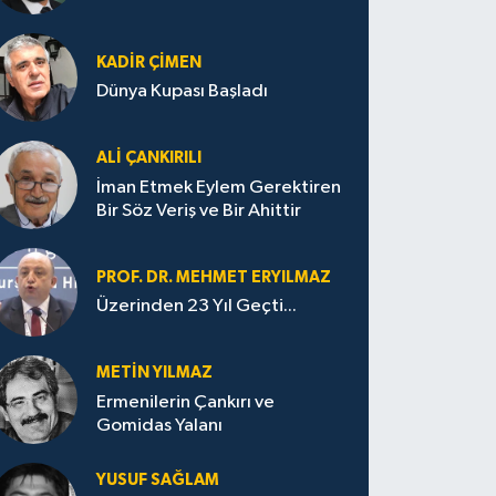
KADIR ÇIMEN
Dünya Kupası Başladı
ALI ÇANKIRILI
İman Etmek Eylem Gerektiren
Bir Söz Veriş ve Bir Ahittir
PROF. DR. MEHMET ERYILMAZ
Üzerinden 23 Yıl Geçti...
METIN YILMAZ
Ermenilerin Çankırı ve
Gomidas Yalanı
YUSUF SAĞLAM