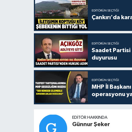
EDITÖRÜN SEÇTIĞI
Çankırı'da kar
EDITÖRÜN SEÇTIĞI
Saadet Partisi
duyurusu
EDITÖRÜN SEÇTIĞI
MHP İl Başkanı
operasyonu ya
EDITÖR HAKKINDA
Günnur Şeker