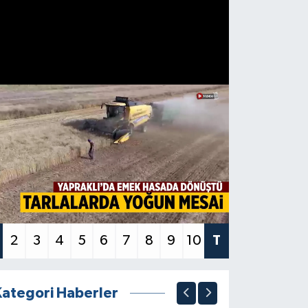
2
3
4
5
6
7
8
9
10
T
Kategori Haberler