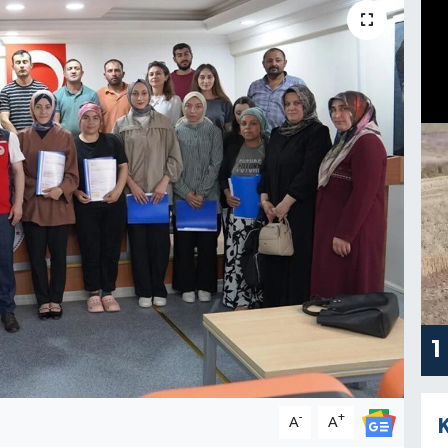
1
-
+
A
A