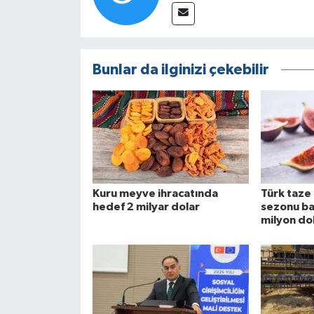
Bunlar da ilginizi çekebilir
Kuru meyve ihracatında
Türk taze 
hedef 2 milyar dolar
sezonu ba
milyon do