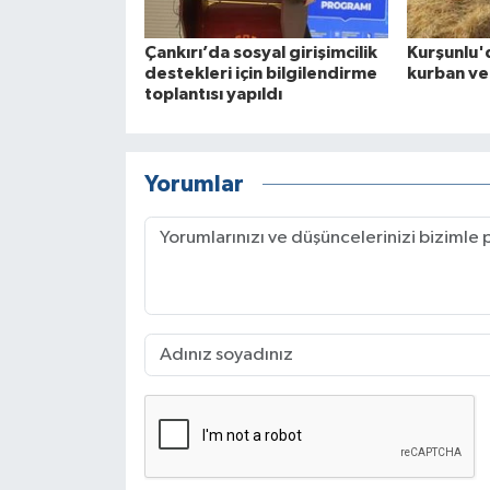
Çankırı’da sosyal girişimcilik
Kurşunlu'
destekleri için bilgilendirme
kurban ve
toplantısı yapıldı
Yorumlar