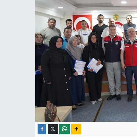
ÇEVRE
İLÇELER
RESMİ İLANLAR
KÜLTÜR
TURİZM
MAGAZİN
VEFAT
BİLİM&TEKNOLOJİ
BÖLGE