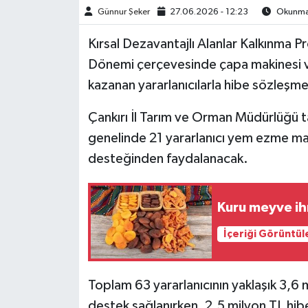
Günnur Şeker
27.06.2026 - 12:23
Okunma 
TÜRKİYE
Kırsal Dezavantajlı Alanlar Kalkınma P
Dönemi çerçevesinde çapa makinesi 
DÜNYA
kazanan yararlanıcılarla hibe sözleşme
Çankırı İl Tarım ve Orman Müdürlüğü t
genelinde 21 yararlanıcı yem ezme mak
desteğinden faydalanacak.
Kuru meyve ih
İçeriği Görüntül
Toplam 63 yararlanıcının yaklaşık 3,6
destek sağlanırken, 2,5 milyon TL hibe 