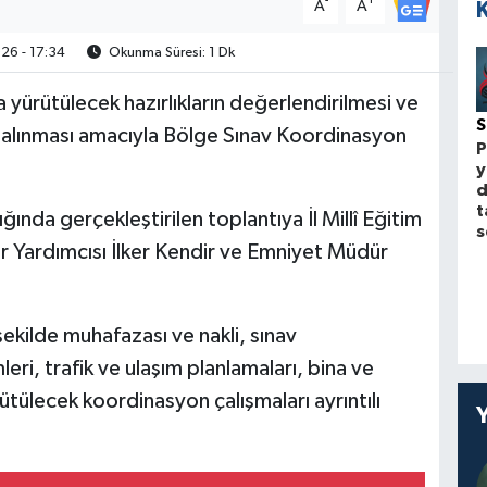
-
+
A
A
6 - 17:34
Okunma Süresi: 1 Dk
ürütülecek hazırlıkların değerlendirilmesi ve
ele alınması amacıyla Bölge Sınav Koordinasyon
P
y
d
t
ğında gerçekleştirilen toplantıya İl Millî Eğitim
s
ür Yardımcısı İlker Kendir ve Emniyet Müdür
şekilde muhafazası ve nakli, sınav
ri, trafik ve ulaşım planlamaları, bina ve
ütülecek koordinasyon çalışmaları ayrıntılı