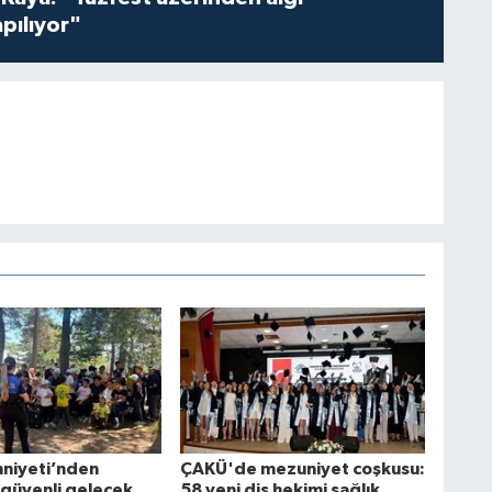
pılıyor"
mniyeti’nden
ÇAKÜ'de mezuniyet coşkusu:
 güvenli gelecek
58 yeni diş hekimi sağlık