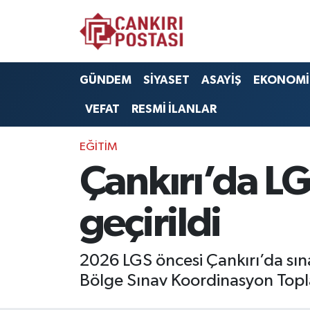
GÜNDEM
Nöbetçi Eczaneler
GÜNDEM
SİYASET
ASAYİŞ
EKONOMİ
SİYASET
Hava Durumu
VEFAT
RESMİ İLANLAR
ASAYİŞ
Namaz Vakitleri
EĞİTİM
EKONOMİ
Trafik Durumu
Çankırı’da LG
SAĞLIK
Süper Lig Puan Durumu ve Fikstür
geçirildi
SPOR
Tüm Manşetler
2026 LGS öncesi Çankırı’da sınav
EĞİTİM
Son Dakika Haberleri
Bölge Sınav Koordinasyon Toplan
YAŞAM
Haber Arşivi