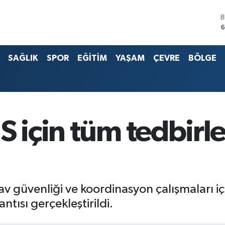
6
4
5
SAĞLIK
SPOR
EĞİTİM
YAŞAM
ÇEVRE
BÖLGE
S
6
G
6
B
1
S için tüm tedbirl
 güvenliği ve koordinasyon çalışmaları için
tısı gerçekleştirildi.