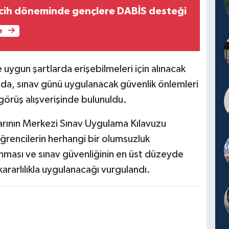
cih döneminde gençlere DABİS desteği
e
 uygun şartlarda erişebilmeleri için alınacak
ıda, sınav günü uygulanacak güvenlik önlemleri
 görüş alışverişinde bulunuldu.
arının Merkezi Sınav Uygulama Kılavuzu
ğrencilerin herhangi bir olumsuzluk
nması ve sınav güvenliğinin en üst düzeyde
kararlılıkla uygulanacağı vurgulandı.