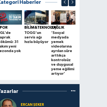
Kategori Haberler
BÖLGE
K
Çorum'un en
B
SPOR
BİLİM&TEKNOLOJİ
SAĞLIK
işlek caddesi
A
GL’de
TOGG'un
‘Sosyal
yeni
M
aprak
servis ağı
medyada
çehresine
t
ökümü: 31
hızla büyüyor
yemek
kavuşuyor
i
akım yeni
videolarına
a
ezonda yok
ayrılan süre
arttıkça
kontrolsüz
ve duygusal
yeme eğilimi
artıyor’
Yazarlar
ERCAN ŞEKER