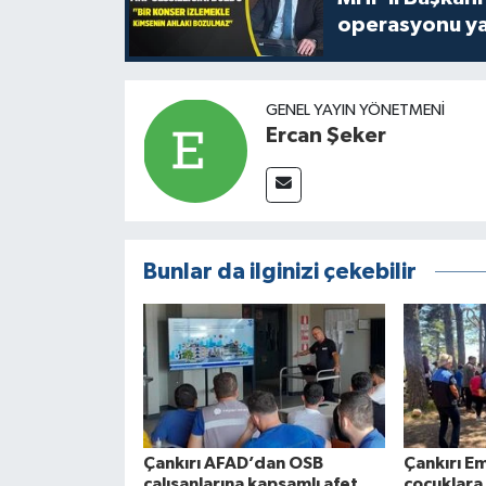
operasyonu ya
GENEL YAYIN YÖNETMENI
Ercan Şeker
Bunlar da ilginizi çekebilir
Çankırı AFAD’dan OSB
Çankırı E
çalışanlarına kapsamlı afet
çocuklara