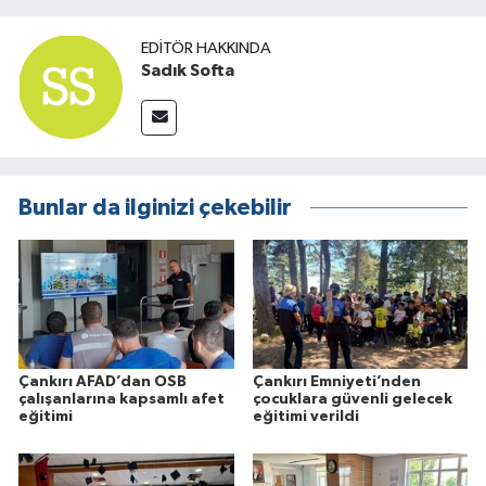
EDITÖR HAKKINDA
Sadık Softa
Bunlar da ilginizi çekebilir
Çankırı AFAD’dan OSB
Çankırı Emniyeti’nden
çalışanlarına kapsamlı afet
çocuklara güvenli gelecek
eğitimi
eğitimi verildi