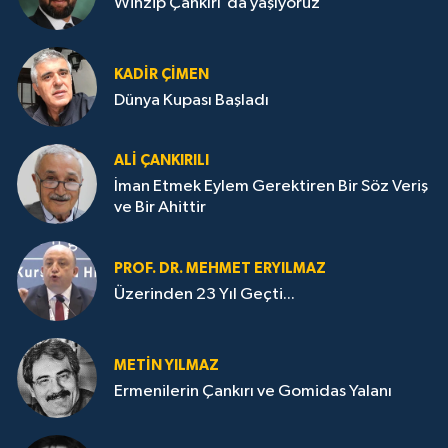
Winzip Çankırı'da yaşıyoruz
KADIR ÇIMEN
Dünya Kupası Başladı
ALI ÇANKIRILI
İman Etmek Eylem Gerektiren Bir Söz Veriş
ve Bir Ahittir
PROF. DR. MEHMET ERYILMAZ
Üzerinden 23 Yıl Geçti...
METIN YILMAZ
Ermenilerin Çankırı ve Gomidas Yalanı