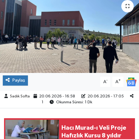
ÇEVRE
İLÇELER
RESMİ İLANLAR
KÜLTÜR
TURİZM
Paylaş
-
+
A
A
MAGAZİN
Sadık Softa
20.06.2026 - 16:58
20.06.2026 - 17:05
1
Okunma Süresi: 1 Dk
VEFAT
BİLİM&TEKNOLOJİ
Hacı Murad-ı Veli Proje
Hafızlık Kursu 8 yıldır
BÖLGE