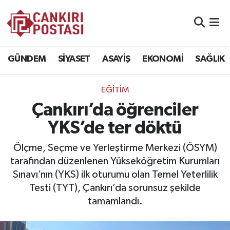
GÜNDEM
Nöbetçi Eczaneler
GÜNDEM
SİYASET
ASAYİŞ
EKONOMİ
SAĞLIK
SİYASET
Hava Durumu
EĞİTİM
ASAYİŞ
Namaz Vakitleri
Çankırı’da öğrenciler
EKONOMİ
Trafik Durumu
YKS’de ter döktü
SAĞLIK
Süper Lig Puan Durumu ve Fikstür
Ölçme, Seçme ve Yerleştirme Merkezi (ÖSYM)
tarafından düzenlenen Yükseköğretim Kurumları
SPOR
Tüm Manşetler
Sınavı’nın (YKS) ilk oturumu olan Temel Yeterlilik
Testi (TYT), Çankırı’da sorunsuz şekilde
EĞİTİM
Son Dakika Haberleri
tamamlandı.
YAŞAM
Haber Arşivi