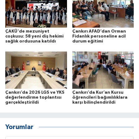
ÇAKÜ'de mezuniyet
Çankırı AFAD’dan Orman
coşkusu: 58 yeni diş hekimi
Fidanlık personeline acil
sağlık ordusuna katıldı
durum eğitimi
Çankırı’da 2026 LGS ve YKS
Çankırı’da Kur’an Kursu
değerlendirme toplantısı
öğrencileri bağımlılıklara
gerçekleştirildi
karşı bilinçlendirildi
Yorumlar